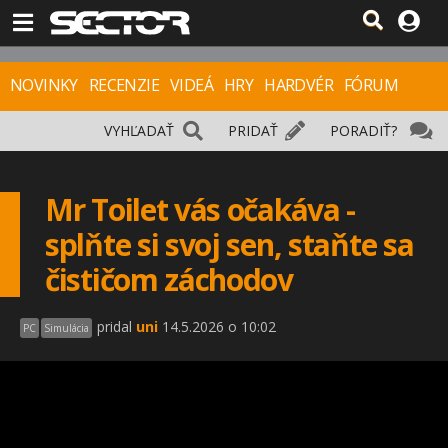
NOVINKY
RECENZIE
VIDEÁ
HRY
HARDVÉR
FÓRUM
VYHĽADAŤ
PRIDAŤ
PORADIŤ?
Mr Toilet vás očakáva -
splňte si svoj sen, staňte sa
čističom záchodov
pridal
uni
14.5.2026 o 10:02
PC
Simulácia