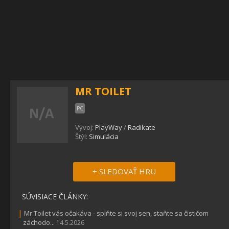
MR TOILET
PC
Vývoj:
PlayWay
/
Radikate
Štýl:
Simulácia
+ SLEDOVAŤ HRU
SÚVISIACE ČLÁNKY:
|
Mr Toilet vás očakáva - splňte si svoj sen, staňte sa čističom
záchodo...
14.5.2026