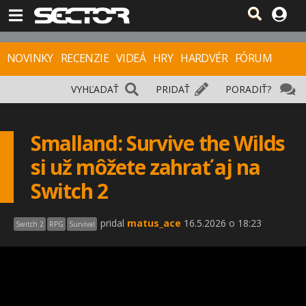
NOVINKY
RECENZIE
VIDEÁ
HRY
HARDVÉR
FÓRUM
VYHĽADAŤ
PRIDAŤ
PORADIŤ?
Smalland: Survive the Wilds
si už môžete zahrať aj na
Switch 2
pridal
matus_ace
16.5.2026 o 18:23
Switch 2
RPG
Survival