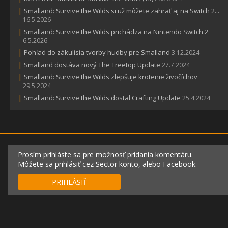
|
Smalland: Survive the Wilds si už môžete zahrať aj na Switch 2...
16.5.2026
|
Smalland: Survive the Wilds prichádza na Nintendo Switch 2
6.5.2026
|
Pohľad do zákulisia tvorby hudby pre Smalland
3.12.2024
|
Smalland dostáva nový The Treetop Update
27.7.2024
|
Smalland: Survive the Wilds zlepšuje krotenie živočíchov
29.5.2024
|
Smalland: Survive the Wilds dostal Crafting Update
25.4.2024
Prosím prihláste sa pre možnosť pridania komentáru.
Môžete sa prihlásiť cez Sector konto, alebo Facebook.
PRIHLÁSIŤ