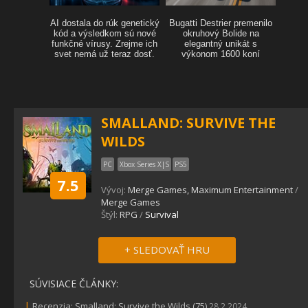
SMALLAND: SURVIVE THE
WILDS
PC
Xbox Series X|S
PS5
7.5
Vývoj:
Merge Games, Maximum Entertainment
/
Merge Games
Štýl:
RPG
/
Survival
+ SLEDOVAŤ HRU
SÚVISIACE ČLÁNKY:
|
Recenzia: Smalland: Survive the Wilds (75)
28.2.2024