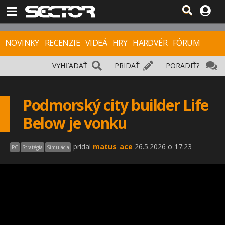
NOVINKY
RECENZIE
VIDEÁ
HRY
HARDVÉR
FÓRUM
VYHĽADAŤ
PRIDAŤ
PORADIŤ?
Podmorský city builder Life
Below je vonku
pridal
matus_ace
26.5.2026 o 17:23
PC
Stratégia
Simulácia