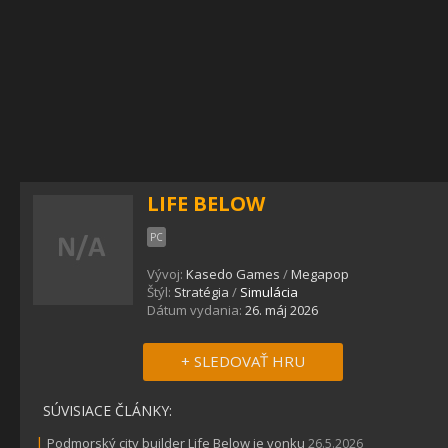
LIFE BELOW
PC
Vývoj:
Kasedo Games
/
Megapop
Štýl:
Stratégia
/
Simulácia
Dátum vydania:
26. máj 2026
+ SLEDOVAŤ HRU
SÚVISIACE ČLÁNKY:
|
Podmorský city builder Life Below je vonku
26.5.2026