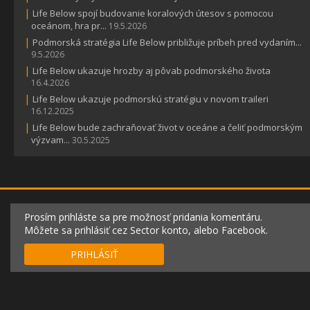
|
Life Below spojí budovanie koralových útesov s pomocou
oceánom, hra pr...
19.5.2026
|
Podmorská stratégia Life Below približuje príbeh pred vydaním...
9.5.2026
|
Life Below ukazuje hrozby aj pôvab podmorského života
16.4.2026
|
Life Below ukazuje podmorskú stratégiu v novom traileri
16.12.2025
|
Life Below bude zachraňovať život v oceáne a čeliť podmorským
výzvam...
30.5.2025
Prosím prihláste sa pre možnosť pridania komentáru.
Môžete sa prihlásiť cez Sector konto, alebo Facebook.
PRIHLÁSIŤ