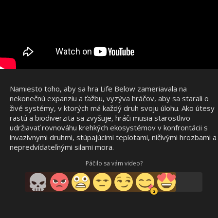
Namiesto toho, aby sa hra Life Below zameriavala na
nekonečnú expanziu a ťažbu, vyzýva hráčov, aby sa starali o
živé systémy, v ktorých má každý druh svoju úlohu. Ako útesy
rastú a biodiverzita sa zvyšuje, hráči musia starostlivo
udržiavať rovnováhu krehkých ekosystémov v konfrontácii s
invazívnymi druhmi, stúpajúcimi teplotami, ničivými hrozbami a
nepredvídateľnými silami mora.
Páčilo sa vám video?