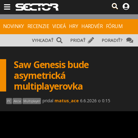
NOVINKY
RECENZIE
VIDEÁ
HRY
HARDVÉR
FÓRUM
VYHĽADAŤ
PRIDAŤ
PORADIŤ?
Saw Genesis bude
asymetrická
multiplayerovka
pridal
matus_ace
6.6.2026 o 0:15
PC
Akcia
Multiplayer