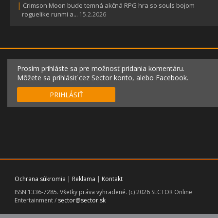
|
Crimson Moon bude temná akčná RPG hra so souls bojom
roguelike runmi a...
15.2.2026
Prosím prihláste sa pre možnosť pridania komentáru.
Môžete sa prihlásiť cez Sector konto, alebo Facebook.
PRIHLÁSIŤ
Ochrana súkromia
|
Reklama
|
Kontakt
ISSN 1336-7285. Všetky práva vyhradené. (c) 2026 SECTOR Online
Entertainment /
sector@sector.sk