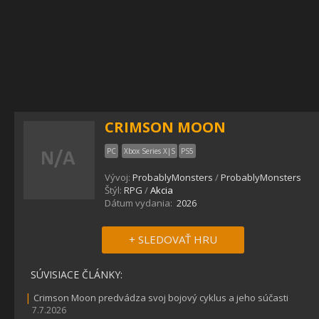
CRIMSON MOON
PC
Xbox Series X|S
PS5
Vývoj:
ProbablyMonsters
/
ProbablyMonsters
Štýl:
RPG
/
Akcia
Dátum vydania:
2026
+ SLEDOVAŤ HRU
SÚVISIACE ČLÁNKY:
|
Crimson Moon predvádza svoj bojový cyklus a jeho súčasti
7.7.2026