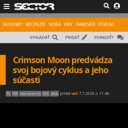
NOVINKY
RECENZIE
VIDEÁ
HRY
HARDVÉR
FÓRUM
VYHĽADAŤ
PRIDAŤ
PORADIŤ?
Crimson Moon predvádza
svoj bojový cyklus a jeho
súčasti
pridal
uni
7.7.2026 o 11:46
PC
PS5
Xbox Series X|S
RPG
Akcia