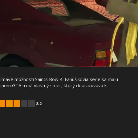
ímavé možnosti Saints Row 4. Fanúšikovia série sa majú
je klonom GTA a má vlastný smer, ktorý dopracuváva k
8.2