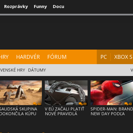
Rozprávky
Funny
Docu
CENZIE
VIDEÁ
HARDVÉR
FÓRUM
HRY
HARDVÉR
FÓRUM
PC
XBOX S
VENSKÉ HRY
DÁTUMY
48
49
43
SAUDSKÁ SKUPINA
V EÚ ZAČALI PLATIŤ
SPIDER-MAN: BRAN
DOKONČILA KÚPU
NOVÉ PRAVIDLÁ
NEW DAY PODĽA
EA ZA 55 MI
PRÁVA NA
ODHADOV OT