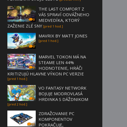
THE LAST COMFORT Z
VÁS SPRAVÍ ODVÁŽNEHO
MEDVEDÍKA, KTORÝ
0
ZAŽENIE ZLÉ SNY
[pred 1 hod.]
MAVRIX BY MATT JONES
[pred 1 hod.]
0
MARVEL TOKON MÁ NA
STEAME LEN 44%
HODNOTENIE, HRÁČI
6
KRITIZUJÚ HLAVNE VÝKON PC VERZIE
[pred 1 hod.]
VO FANTASY NETWORK
BOJUJE MODROVLASÁ
HRDINKA S DÁŽDNIKOM
0
[pred 2 hod.]
ZDRAŽOVANIE PC
KOMPONENTOV
POKRAČUJE,
51