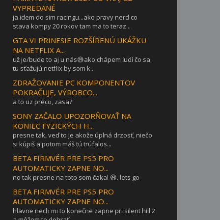
VYPREDANÉ
ja idem do sim racingu...ako pravy nerd co
stava kompy 20 rokov tam ma to teraz...
GTA VI PRINESIE ROZŠÍRENÚ UKÁŽKU
NA NETFLIX A...
už je/bude to aj u nás😅ako chápem ľudí čo sa
tu sťažujú netflix by som k...
ZDRAŽOVANIE PC KOMPONENTOV
POKRAČUJE, VÝROBCO...
a to uz preco, zasa?
SONY ZAČALO UPOZORŇOVAŤ NA
KONIEC FYZICKÝCH H...
presne tak, veď to je akože úplná drzosť, niečo
si kúpiš a potom máš tú trúfalos...
BETA FIRMVÉR PRE PS5 PRO
AUTOMATICKY ZAPNE NO...
no tak presne na toto som čakal 😃. lets go
BETA FIRMVÉR PRE PS5 PRO
AUTOMATICKY ZAPNE NO...
hlavne nech mi to konečne zapne pri silent hill 2
a môžem to dohrať