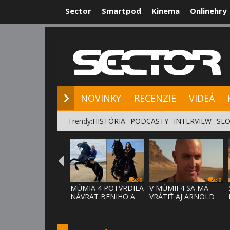
Sector
Smartpod
Kinema
Onlinehry
NOVINKY
RE
NOVINKY
RECENZIE
VIDEÁ
Trendy:
HISTÓRIA
PODCASTY
INTERVIEW
SLO
30
30
MÚMIA 4 POTVRDILA
V MÚMII 4 SA MÁ
NÁVRAT BENIHO A
VRÁTIŤ AJ ARNOLD
ARDETHA
VOSLOO AK