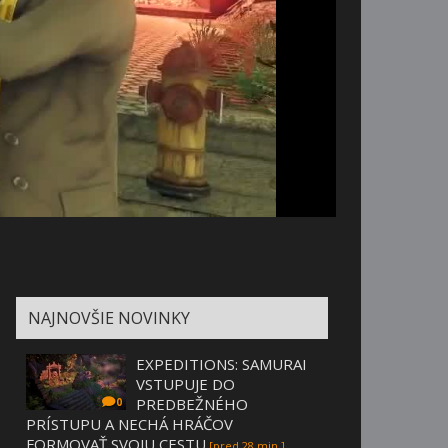
NAJNOVŠIE NOVINKY
EXPEDITIONS: SAMURAI
VSTUPUJE DO
PREDBEŽNÉHO
0
PRÍSTUPU A NECHÁ HRÁČOV
FORMOVAŤ SVOJU CESTU
[pred 28 min.]