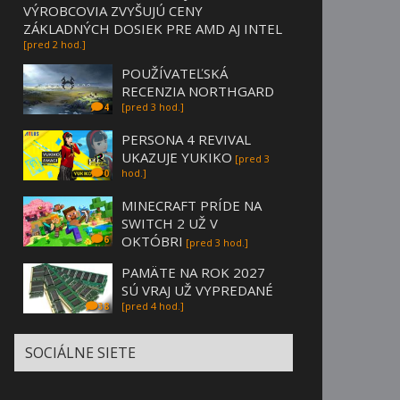
VÝROBCOVIA ZVYŠUJÚ CENY
ZÁKLADNÝCH DOSIEK PRE AMD AJ INTEL
[pred 2 hod.]
POUŽÍVATEĽSKÁ
RECENZIA NORTHGARD
[pred 3 hod.]
4
PERSONA 4 REVIVAL
UKAZUJE YUKIKO
[pred 3
hod.]
0
MINECRAFT PRÍDE NA
SWITCH 2 UŽ V
OKTÓBRI
6
[pred 3 hod.]
PAMÄTE NA ROK 2027
SÚ VRAJ UŽ VYPREDANÉ
[pred 4 hod.]
38
SOCIÁLNE SIETE