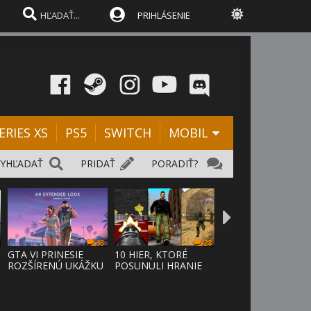
PRIHLÁSENIE
ERIES XS
PS5
SWITCH
MOBIL
VYHĽADAŤ
PRIDAŤ
PORADIŤ?
93
28
D
GTA VI PRINESIE
10 HIER, KTORÉ
ROZŠÍRENÚ UKÁŽKU
POSUNULI HRANIE
NA NETFLI
VPRED