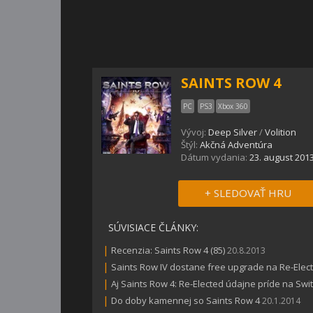
SAINTS ROW 4
PC
PS3
Xbox 360
Vývoj:
Deep Silver
/
Volition
Štýl:
Akčná Adventúra
Dátum vydania:
23. august 201
+ SLEDOVAŤ HRU
SÚVISIACE ČLÁNKY:
|
Recenzia: Saints Row 4 (85)
20.8.2013
|
Saints Row IV dostane free upgrade na Re-Electe
|
Aj Saints Row 4: Re-Elected údajne príde na Swi
|
Do doby kamennej so Saints Row 4
20.1.2014