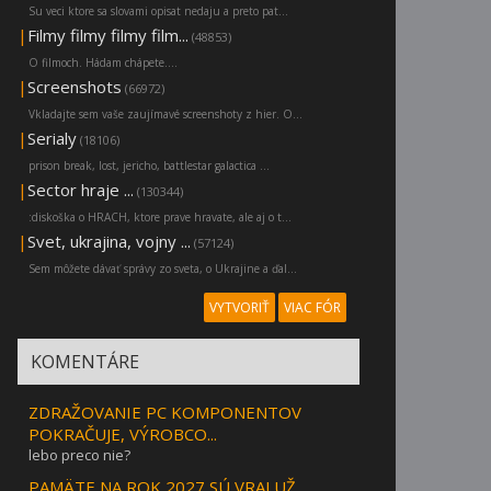
Su veci ktore sa slovami opisat nedaju a preto pat...
|
Filmy filmy filmy film...
(48853)
O filmoch. Hádam chápete....
|
Screenshots
(66972)
Vkladajte sem vaše zaujímavé screenshoty z hier. O...
|
Serialy
(18106)
prison break, lost, jericho, battlestar galactica ...
|
Sector hraje ...
(130344)
:diskoška o HRACH, ktore prave hravate, ale aj o t...
|
Svet, ukrajina, vojny ...
(57124)
Sem môžete dávať správy zo sveta, o Ukrajine a ďal...
VYTVORIŤ
VIAC FÓR
KOMENTÁRE
ZDRAŽOVANIE PC KOMPONENTOV
POKRAČUJE, VÝROBCO...
lebo preco nie?
PAMÄTE NA ROK 2027 SÚ VRAJ UŽ