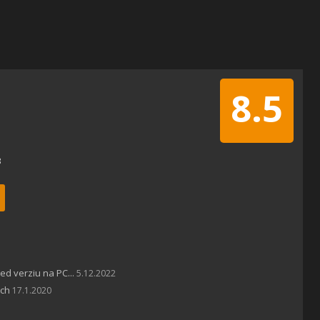
8.5
3
d verziu na PC...
5.12.2022
tch
17.1.2020