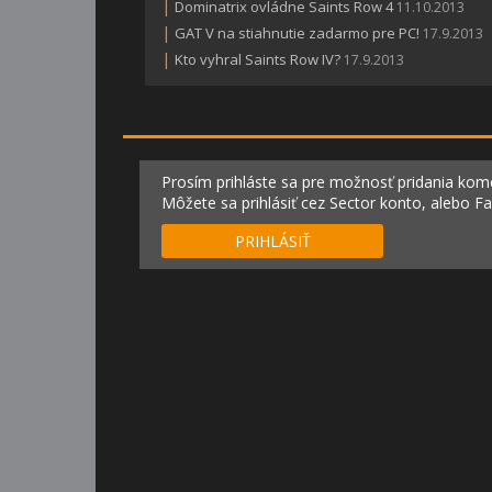
|
Dominatrix ovládne Saints Row 4
11.10.2013
|
GAT V na stiahnutie zadarmo pre PC!
17.9.2013
|
Kto vyhral Saints Row IV?
17.9.2013
Prosím prihláste sa pre možnosť pridania kom
Môžete sa prihlásiť cez Sector konto, alebo F
PRIHLÁSIŤ