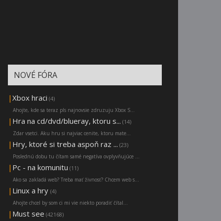
NOVÉ FÓRA
|
Xbox hraci
(4)
Ahojte, kde sa teraz pls najnovsie zdruzuju Xbox S...
|
Hra na cd/dvd/blueray, ktoru s...
(14)
Zdar vsetci. Aku hru si najviac cenite, ktoru mate...
|
Hry, ktoré si treba aspoň raz ...
(23)
Poslednú dobu tu čítam samé negatíva ovplyvňujúce ...
|
Pc - na komunitu
(11)
Ako sa zakladá web? Treba mať živnosť? Chcem web s...
|
Linux a hry
(4)
Ahojte chcel by som ci mi vie niekto poradiť čítal...
|
Must see
(42168)