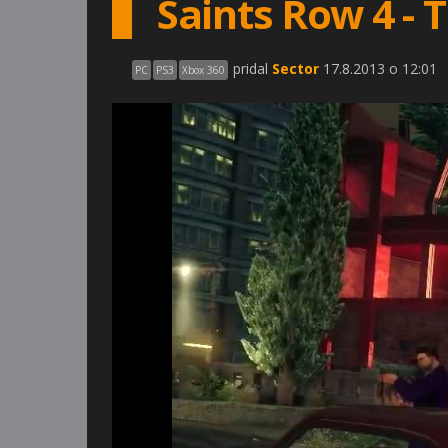
Saints Row 4 - 
pridal
Sector
17.8.2013 o 12:01
PC
PS3
Xbox 360