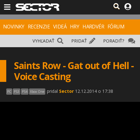
NOVINKY
RECENZIE
VIDEÁ
HRY
HARDVÉR
FÓRUM
VYHĽADAŤ
PRIDAŤ
PORADIŤ?
Saints Row - Gat out of Hell -
Voice Casting
pridal
Sector
12.12.2014 o 17:38
PC
PS3
PS4
Xbox One