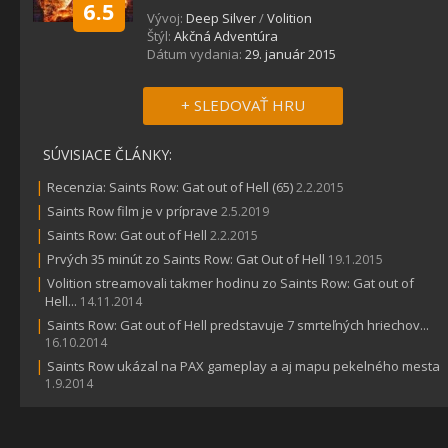
6.5
Vývoj:
Deep Silver
/
Volition
Štýl:
Akčná Adventúra
Dátum vydania:
29. január 2015
+ SLEDOVAŤ HRU
SÚVISIACE ČLÁNKY:
|
Recenzia: Saints Row: Gat out of Hell (65)
2.2.2015
|
Saints Row film je v príprave
2.5.2019
|
Saints Row: Gat out of Hell
2.2.2015
|
Prvých 35 minút zo Saints Row: Gat Out of Hell
19.1.2015
|
Volition streamovali takmer hodinu zo Saints Row: Gat out of
Hell...
14.11.2014
|
Saints Row: Gat out of Hell predstavuje 7 smrteľných hriechov...
16.10.2014
|
Saints Row ukázal na PAX gameplay a aj mapu pekelného mesta
1.9.2014