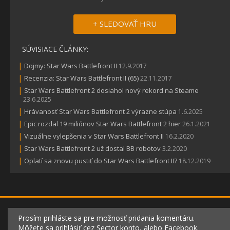
+ SLEDOVAŤ HRU
SÚVISIACE ČLÁNKY:
|
Dojmy: Star Wars Battlefront II
12.9.2017
|
Recenzia: Star Wars Battlefront II (65)
22.11.2017
|
Star Wars Battlefront 2 dosiahol nový rekord na Steame
23.6.2025
|
Hrávanosť Star Wars Battlefront 2 výrazne stúpa
1.6.2025
|
Epic rozdal 19 miliónov Star Wars Battlefront 2 hier
26.1.2021
|
Vizuálne vylepšenia v Star Wars Battlefront II
16.2.2020
|
Star Wars Battlefront 2 už dostal BB robotov
3.2.2020
|
Oplatí sa znovu pustiť do Star Wars Battlefront II?
18.12.2019
Prosím prihláste sa pre možnosť pridania komentáru.
Môžete sa prihlásiť cez Sector konto, alebo Facebook.