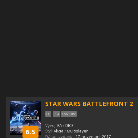
STAR WARS BATTLEFRONT 2
PC
PS4
Xbox One
Vývoj:
EA
/
DICE
6.5
Štýl:
Akcia
/
Multiplayer
Dátum vydania:
17. november 2017