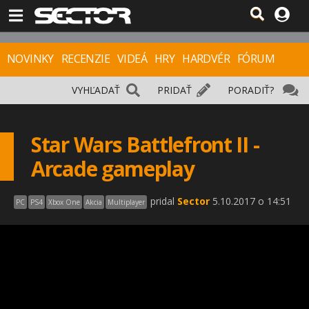
NOVINKY
RECENZIE
VIDEÁ
HRY
HARDVÉR
FÓRUM
VYHĽADAŤ
PRIDAŤ
PORADIŤ?
Star Wars Battlefront II -
Arcade gameplay
pridal
Sector
5.10.2017 o 14:51
PC
PS4
Xbox One
Akcia
Multiplayer