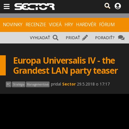
NOVINKY
RECENZIE
VIDEÁ
HRY
HARDVÉR
FÓRUM
VYHĽADAŤ
PRIDAŤ
PORADIŤ?
Europa Universalis IV - the
Grandest LAN party teaser
pridal
Sector
29.5.2018 o 17:17
PC
Stratégia
Managementová