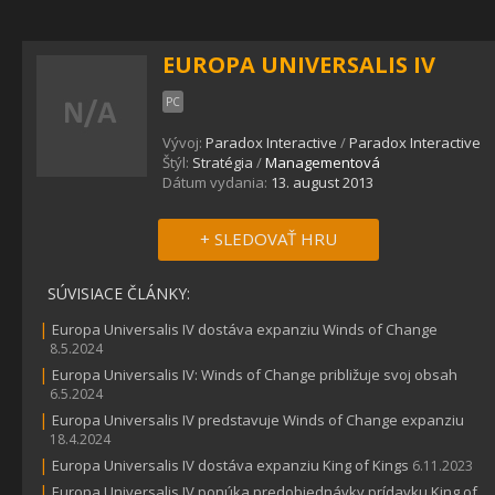
EUROPA UNIVERSALIS IV
PC
Vývoj:
Paradox Interactive
/
Paradox Interactive
Štýl:
Stratégia
/
Managementová
Dátum vydania:
13. august 2013
+ SLEDOVAŤ HRU
SÚVISIACE ČLÁNKY:
|
Europa Universalis IV dostáva expanziu Winds of Change
8.5.2024
|
Europa Universalis IV: Winds of Change približuje svoj obsah
6.5.2024
|
Europa Universalis IV predstavuje Winds of Change expanziu
18.4.2024
|
Europa Universalis IV dostáva expanziu King of Kings
6.11.2023
|
Europa Universalis IV ponúka predobjednávky prídavku King of