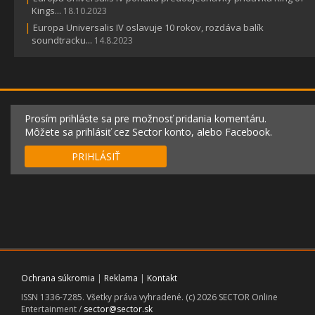
Kings...
18.10.2023
|
Europa Universalis IV oslavuje 10 rokov, rozdáva balík
soundtracku...
14.8.2023
Prosím prihláste sa pre možnosť pridania komentáru.
Môžete sa prihlásiť cez Sector konto, alebo Facebook.
PRIHLÁSIŤ
Ochrana súkromia
|
Reklama
|
Kontakt
ISSN 1336-7285. Všetky práva vyhradené. (c) 2026 SECTOR Online
Entertainment /
sector@sector.sk