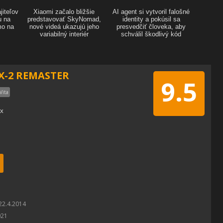
X-2 REMASTER
9.5
Vita
ix
22.4.2014
021