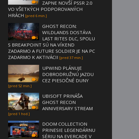
ZAPNE NOVŠÍ PSSR 2.0
0
VO VŠETKÝCH PODPOROVANÝCH
HRÁCH
[pred 6 min.]
GHOST RECON:
WILDLANDS DOSTÁVA
LAST RITES DLC, SPOLU
5
S BREAKPOINT SÚ NA VÍKEND
ZADARMO A FUTURE SOLDIER JE NA PC
ZADARMO K AKTIVÁCII
[pred 37 min.]
UPWIND PLÁNUJE
DOBRODRUŽNÚ JAZDU
CEZ PIESOČNÉ DUNY
0
[pred 52 min.]
UBISOFT PRINÁŠA
GHOST RECON
ANNIVERSARY STREAM
0
[pred 1 hod.]
DOOM COLLECTION
PRINESIE LEGENDÁRNU
SÉRIU NA EVERCADE V
3