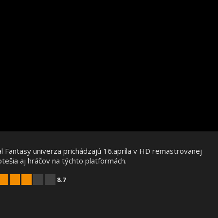
nal Fantasy univerza prichádzajú 16.apríla v HD remastrovanej
ešia aj hráčov na týchto platformách.
8.7