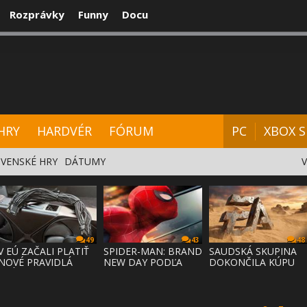
Rozprávky
Funny
Docu
CENZIE
VIDEÁ
HARDVÉR
FÓRUM
HRY
HARDVÉR
FÓRUM
PC
XBOX S
VENSKÉ HRY
DÁTUMY
49
43
48
V EÚ ZAČALI PLATIŤ
SPIDER-MAN: BRAND
SAUDSKÁ SKUPINA
NOVÉ PRAVIDLÁ
NEW DAY PODĽA
DOKONČILA KÚPU
PRÁVA NA
ODHADOV OT
EA ZA 55 MI