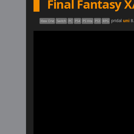
Final Fantasy X
pridal
uni
8.
Xbox One
Switch
PC
PS4
PS Vita
PS3
RPG