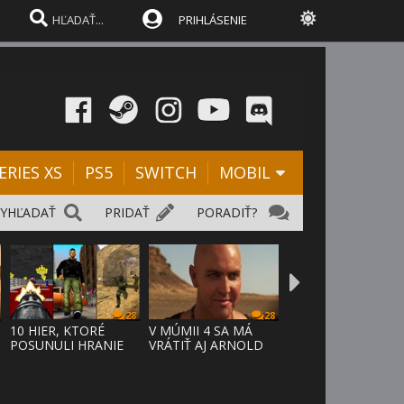
PRIHLÁSENIE
ERIES XS
PS5
SWITCH
MOBIL
VYHĽADAŤ
PRIDAŤ
PORADIŤ?
28
28
10 HIER, KTORÉ
V MÚMII 4 SA MÁ
POSUNULI HRANIE
VRÁTIŤ AJ ARNOLD
VPRED
VOSLOO AK