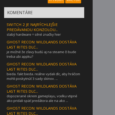
KOMENTÁRE
SWITCH 2 JE NAJRÝCHLEJŠIE
PREDÁVANOU KONZOLOU...
slabý hardware = silné značky hier
GHOST RECON: WILDLANDS DOSTÁVA
LAST RITES DLC...
je možné že zľavy budú aj na steame či bude
treba ubi appku?
GHOST RECON: WILDLANDS DOSTÁVA
LAST RITES DLC...
bieda. fakt bieda. reálne vydali dlc, aby hráčom
mohli poskytnúť 3 sady skinov. ...
GHOST RECON: WILDLANDS DOSTÁVA
LAST RITES DLC...
dopozerané okrem gameplayu, vcelku vtipné
ako pridali späť predátora ale na ako ...
GHOST RECON: WILDLANDS DOSTÁVA
LAST RITES DLC...