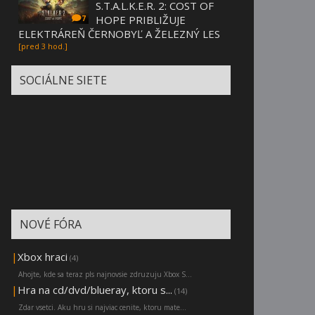
S.T.A.L.K.E.R. 2: COST OF
HOPE PRIBLIŽUJE
7
ELEKTRÁREŇ ČERNOBYĽ A ŽELEZNÝ LES
[pred 3 hod.]
SOCIÁLNE SIETE
NOVÉ FÓRA
|
Xbox hraci
(4)
Ahojte, kde sa teraz pls najnovsie zdruzuju Xbox S...
|
Hra na cd/dvd/blueray, ktoru s...
(14)
Zdar vsetci. Aku hru si najviac cenite, ktoru mate...