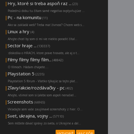
|
Hry, ktoré si treba aspoň raz ...
(23)
Poslednú dobu tu čítam samé negatíva ovplyvňujúce ...
|
Pc - na komunitu
(11)
Ako sa zakladá web? Treba mať živnosť? Chcem web s...
|
Linux a hry
(4)
Ahojte chcel by som ci mi vie niekto poradiť čítal...
|
Sector hraje ...
(130337)
:diskoška o HRACH, ktore prave hravate, ale aj o t...
|
Filmy filmy filmy film...
(48842)
O filmoch. Hádam chápete....
|
Playstation 5
(2235)
Playstation 5 fórum - Všetko týkajúc sa tejto plat...
|
Zľavy/akcie/rozdávačky - pc
(402)
Ahojte, všimol som si (alebo som aspoň nenašiel...
|
Screenshots
(66965)
Vkladajte sem vaše zaujímavé screenshoty z hier. O...
|
Svet, ukrajina, vojny ...
(57110)
Sem môžete dávať správy zo sveta, o Ukrajine a ďal...
VYTVORIŤ
VIAC FÓR