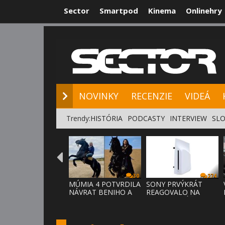
Sector
Smartpod
Kinema
Onlinehry
NOVINKY
RE
NOVINKY
RECENZIE
VIDEÁ
Trendy:
HISTÓRIA
PODCASTY
INTERVIEW
SLO
30
274
MÚMIA 4 POTVRDILA
SONY PRVÝKRÁT
NÁVRAT BENIHO A
REAGOVALO NA
ARDETHA
KRITIKU HRÁČOV,