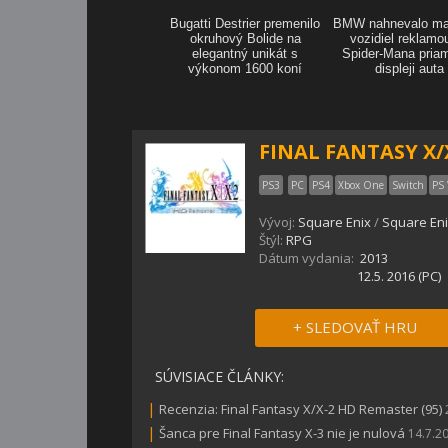
FINAL FANTASY X/
PS3
PC
PS4
Xbox One
Switch
PS 
Vývoj:
Square Enix
/
Square En
Štýl:
RPG
Dátum vydania:
2013
12.5. 2016 (PC)
+ SLEDOVAŤ HRU
SÚVISIACE ČLÁNKY:
|
Recenzia: Final Fantasy X/X-2 HD Remaster (95)
|
Šanca pre Final Fantasy X-3 nie je nulová
14.7.2