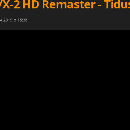
/X-2 HD Remaster - Tidu
4.2019 o 15:36