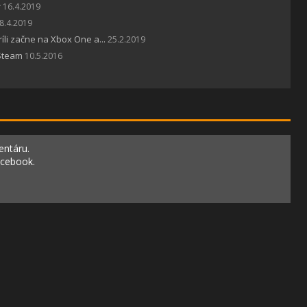
r
16.4.2019
8.4.2019
íli začne na Xbox One a...
25.2.2019
 Steam
10.5.2016
entáru.
acebook.