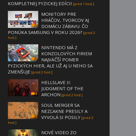
KOMPLETNEJ FYZICKEJ EDÍCII
[pred 1 hod.]
MONITORY PRE
HRÁČOV, TVORCOV AJ
DOMÁCU ZÁBAVU. ČO
0
PONÚKA SAMSUNG V ROKU 2026?
[pred 2
hod.]
NINTENDO MÁ Z
KONZOLOVÝCH FIRIEM
NAJVÄČŠÍ POMER
6
FYZICKÝCH HIER, ALE UŽ AJ U NEHO SA
ZMENŠUJE
[pred 2 hod.]
HELLSLAVE II:
JUDGMENT OF THE
ARCHON
0
[pred 2 hod.]
SOUL MERGER SA
NEZĽAKNE PRESILY A
VYVOLÁ SI POSILY
0
[pred 3
hod.]
NOVÉ VIDEO ZO