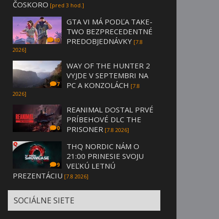
ČOSKORO
[pred 3 hod.]
GTA VI MÁ PODĽA TAKE-
TWO BEZPRECEDENTNÉ
PREDOBJEDNÁVKY
40
[7.8
2026]
WAY OF THE HUNTER 2
VYJDE V SEPTEMBRI NA
PC A KONZOLÁCH
7
[7.8
2026]
REANIMAL DOSTAL PRVÉ
PRÍBEHOVÉ DLC THE
PRISONER
0
[7.8 2026]
THQ NORDIC NÁM O
21:00 PRINESIE SVOJU
VEĽKÚ LETNÚ
9
PREZENTÁCIU
[7.8 2026]
SOCIÁLNE SIETE