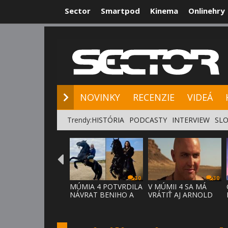
Sector
Smartpod
Kinema
Onlinehry
NOVINKY
RE
NOVINKY
RECENZIE
VIDEÁ
Trendy:
HISTÓRIA
PODCASTY
INTERVIEW
SLO
30
30
MÚMIA 4 POTVRDILA
V MÚMII 4 SA MÁ
NÁVRAT BENIHO A
VRÁTIŤ AJ ARNOLD
ARDETHA
VOSLOO AK