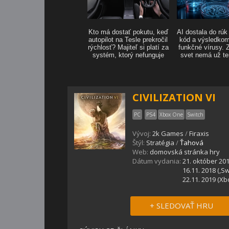
CIVILIZATION VI
PC
PS4
Xbox One
Switch
Vývoj:
2k Games
/
Firaxis
Štýl:
Stratégia
/
Ťahová
Web:
domovská stránka hry
Dátum vydania:
21. október 20
16.11. 2018 (,Sw
22.11. 2019 (X
+ SLEDOVAŤ HRU