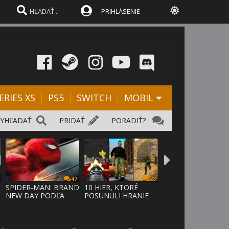
PRIHLÁSENIE
ERIES XS
PS5
SWITCH
MOBIL
VYHĽADAŤ
PRIDAŤ
PORADIŤ?
47
28
SPIDER-MAN: BRAND
10 HIER, KTORÉ
NEW DAY PODĽA
POSUNULI HRANIE
ODHADOV OT
VPRED