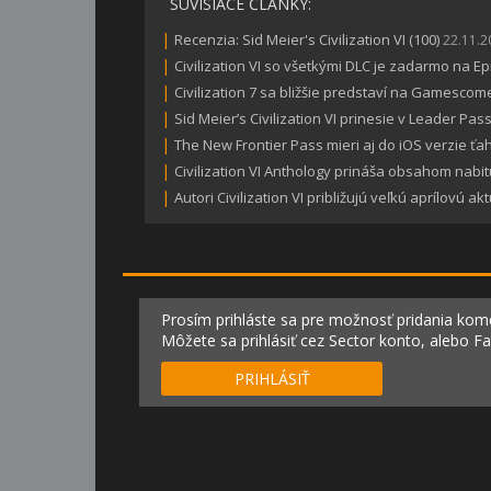
SÚVISIACE ČLÁNKY:
|
Recenzia: Sid Meier's Civilization VI (100)
22.11.2
|
Civilization VI so všetkými DLC je zadarmo na Ep
|
Civilization 7 sa bližšie predstaví na Gamescom
|
Sid Meier’s Civilization VI prinesie v Leader Pa
|
The New Frontier Pass mieri aj do iOS verzie ťahov
|
Civilization VI Anthology prináša obsahom nabitú
|
Autori Civilization VI približujú veľkú aprílovú akt
Prosím prihláste sa pre možnosť pridania kom
Môžete sa prihlásiť cez Sector konto, alebo F
PRIHLÁSIŤ