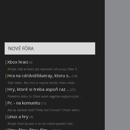
NOVÉ FÓRA
|
Xbox hraci
(4)
Ahojte, kde sa teraz pls najnovsie zdruzuju Xbox S...
|
Hra na cd/dvd/blueray, ktoru s...
(14)
Zdar vsetci. Aku hru si najviac cenite, ktoru mate...
|
Hry, ktoré si treba aspoň raz ...
(23)
Poslednú dobu tu čítam samé negatíva ovplyvňujúce ...
|
Pc - na komunitu
(11)
Ako sa zakladá web? Treba mať živnosť? Chcem web s...
|
Linux a hry
(4)
Ahojte chcel by som ci mi vie niekto poradiť čítal...