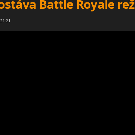
 dostáva Battle Royale re
 21:21