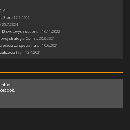
016
ic Store
17.7.2025
e
25.7.2024
ss 12 svetových osobno...
16.11.2022
ej stratégie Civiliz...
20.8.2021
 edíciu za špeciálnu c...
10.6.2021
ualizáciu hry...
13.4.2021
entáru.
acebook.