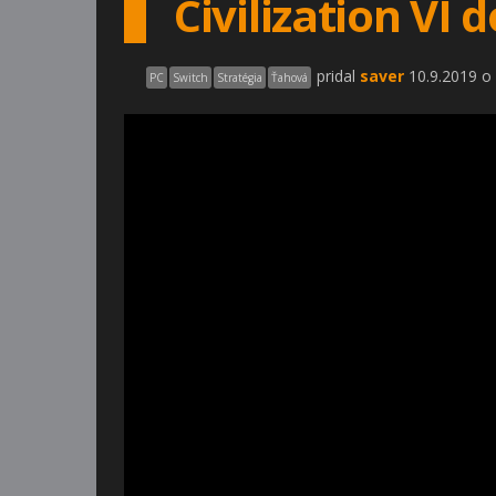
Civilization VI
pridal
saver
10.9.2019 o
PC
Switch
Stratégia
Ťahová