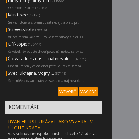
|
Filmy filmy filmy film...
(48868)
O filmoch. Hádam chápete....
|
Must see
(42171)
Su veci ktore sa slovami opisat nedaju a preto pat...
|
Screenshots
(66976)
Vkladajte sem vaše zaujímavé screenshoty z hier. O...
|
Off-topic
(135447)
Čokoľvek, čo budete chcieť povedať, možete spraviť...
|
Čo vas dnes nasr... nahnevalo ...
(46335)
Opozitum temy co vas dnes potesilo , takze sem sa ...
|
Svet, ukrajina, vojny ...
(57146)
Sem môžete dávať správy zo sveta, o Ukrajine a ďal...
VYTVORIŤ
VIAC FÓR
KOMENTÁRE
RYAN HURST UKÁZAL, AKO VYZERAL V
ÚLOHE KRATA
vas sulinov neuspokoji nikto... chcete 1:1 :d srac