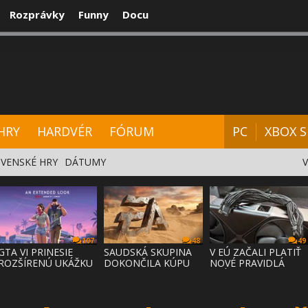
Rozprávky
Funny
Docu
CENZIE
VIDEÁ
HARDVÉR
FÓRUM
HRY
HARDVÉR
FÓRUM
PC
XBOX S
VENSKÉ HRY
DÁTUMY
107
48
49
GTA VI PRINESIE
SAUDSKÁ SKUPINA
V EÚ ZAČALI PLATIŤ
ROZŠÍRENÚ UKÁŽKU
DOKONČILA KÚPU
NOVÉ PRAVIDLÁ
NA NETFLI
EA ZA 55 MI
PRÁVA NA