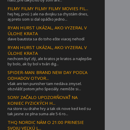
nato, pre takychto by som ani...
FILMY FILMY FILMY FILMY MOVIES FIL...
hej hej, prvú :) ale na dvojku sa chystám dnes,
aj preto som si dal opáčko jedno...
RYAN HURST UKÁZAL, AKO VYZERAL V
ÚLOHE KRATA
dave bautista sa do toho ešte viacej nehodí
RYAN HURST UKÁZAL, AKO VYZERAL V
ÚLOHE KRATA
nechcem byť zlý, ale kratos je kratos a najlepšie
by bolo, ak by bol v tvári dig...
SPIDER-MAN: BRAND NEW DAY PODĽA
ODHADOV OTVOR...
však ani ten punisher tam nedáva zmysel.
obzvlášť potom jeho špeciály. nemôže si...
SONY ZAČALO UPOZORŇOVAŤ NA
KONIEC FYZICKÝCH H...
na store su drahe hry a tak ok nove ked ked su
tak jasne ze plna suma ale 5-6 ro...
THQ NORDIC NÁM O 21:00 PRINESIE
SVOJU VEĽKÚ L...