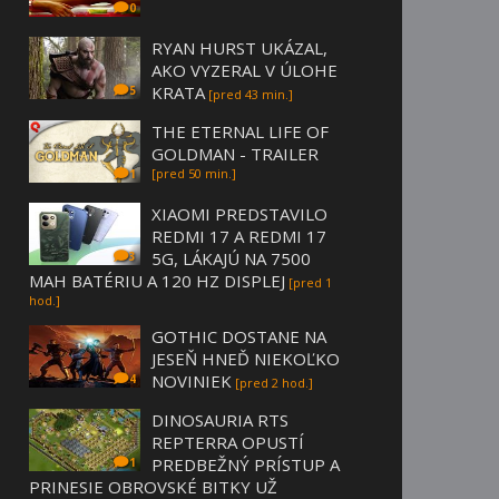
0
RYAN HURST UKÁZAL,
AKO VYZERAL V ÚLOHE
KRATA
5
[pred 43 min.]
THE ETERNAL LIFE OF
GOLDMAN - TRAILER
[pred 50 min.]
1
XIAOMI PREDSTAVILO
REDMI 17 A REDMI 17
5G, LÁKAJÚ NA 7500
3
MAH BATÉRIU A 120 HZ DISPLEJ
[pred 1
hod.]
GOTHIC DOSTANE NA
JESEŇ HNEĎ NIEKOĽKO
NOVINIEK
4
[pred 2 hod.]
DINOSAURIA RTS
REPTERRA OPUSTÍ
PREDBEŽNÝ PRÍSTUP A
1
PRINESIE OBROVSKÉ BITKY UŽ