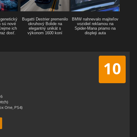
10
16
itch)
box One, PS4)