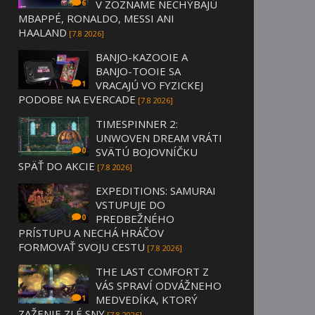
V ZOZNAME NECHÝBAJÚ
6
MBAPPÉ, RONALDO, MESSI ANI
HAALAND
[7.8 2026]
BANJO-KAZOOIE A
BANJO-TOOIE SA
VRACAJÚ VO FYZICKEJ
1
PODOBE NA EVERCADE
[7.8 2026]
TIMESPINNER 2:
UNWOVEN DREAM VRÁTI
SVÄTÚ BOJOVNÍČKU
0
SPÄŤ DO AKCIE
[7.8 2026]
EXPEDITIONS: SAMURAI
VSTUPUJE DO
PREDBEŽNÉHO
0
PRÍSTUPU A NECHÁ HRÁČOV
FORMOVAŤ SVOJU CESTU
[7.8 2026]
THE LAST COMFORT Z
VÁS SPRAVÍ ODVÁŽNEHO
MEDVEDÍKA, KTORÝ
1
ZAŽENIE ZLÉ SNY
[7.8 2026]