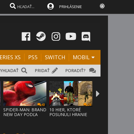
PRIHLÁSENIE
ERIES XS
PS5
SWITCH
MOBIL
VYHĽADAŤ
PRIDAŤ
PORADIŤ?
43
28
SPIDER-MAN: BRAND
10 HIER, KTORÉ
NEW DAY PODĽA
POSUNULI HRANIE
ODHADOV OT
VPRED