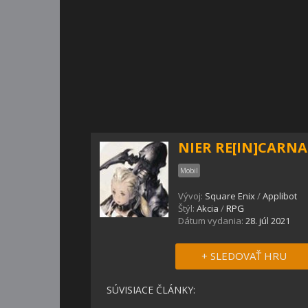
NIER RE[IN]CARN
Mobil
Vývoj:
Square Enix
/
Applibot
Štýl:
Akcia
/
RPG
Dátum vydania:
28. júl 2021
+ SLEDOVAŤ HRU
SÚVISIACE ČLÁNKY: