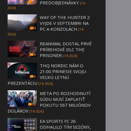
PREDOBJEDNÁVKY
23
[7.8
2026]
WAY OF THE HUNTER 2
VYJDE V SEPTEMBRI NA
PC A KONZOLÁCH
4
[7.8
2026]
REANIMAL DOSTAL PRVÉ
PRÍBEHOVÉ DLC THE
PRISONER
0
[7.8 2026]
THQ NORDIC NÁM O
21:00 PRINESIE SVOJU
VEĽKÚ LETNÚ
5
PREZENTÁCIU
[7.8 2026]
META PO ROZHODNUTÍ
SÚDU MUSÍ ZAPLATIŤ
POKUTU 567 MILIÓNOV
35
DOLÁROV
[7.8 2026]
EA SPORTS FC 26
ODHALILO TÍM SEZÓNY,