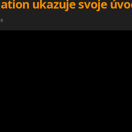
ation ukazuje svoje úvo
10