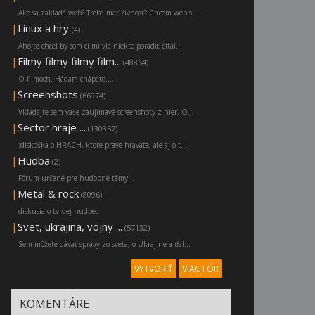
Ako sa zakladá web? Treba mať živnosť? Chcem web s...
|
Linux a hry
(4)
Ahojte chcel by som ci mi vie niekto poradiť čítal...
|
Filmy filmy filmy film...
(48864)
O filmoch. Hádam chápete....
|
Screenshots
(66974)
Vkladajte sem vaše zaujímavé screenshoty z hier. O...
|
Sector hraje ...
(130357)
:diskoška o HRACH, ktore prave hravate, ale aj o t...
|
Hudba
(2)
Fórum určené pre hudobné témy...
|
Metal & rock
(8096)
diskusia o tvrdej hudbe...
|
Svet, ukrajina, vojny ...
(57132)
Sem môžete dávať správy zo sveta, o Ukrajine a ďal...
VYTVORIŤ
VIAC FÓR
KOMENTÁRE