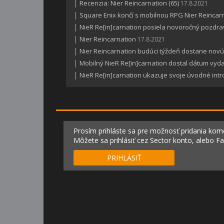
|
Recenzia: Nier Reincarnation (65)
17.8.2021
|
Square Enix končí s mobilnou RPG Nier Reincar
|
NieR Re[in]carnation posiela novoročný pozdra
|
Nier Reincarnation
17.8.2021
|
Nier Reincarnation budúci týždeň dostane novú
|
Mobilný NieR Re[in]carnation dostal dátum vyd
|
NieR Re[in]carnation ukazuje svoje úvodné intr
Prosím prihláste sa pre možnosť pridania kom
Môžete sa prihlásiť cez Sector konto, alebo F
PRIHLÁSIŤ