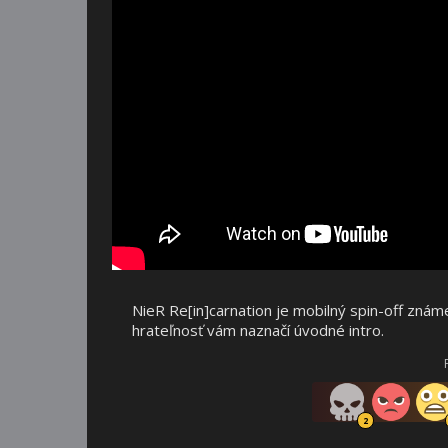
NieR Re[in]carnation je mobilný spin-off známe
hrateľnosť vám naznačí úvodné intro.