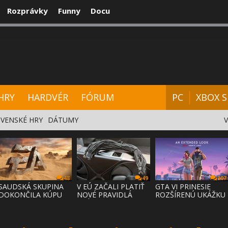
Rozprávky
Funny
Docu
CENZIE
VIDEÁ
HARDVÉR
FÓRUM
HRY
HARDVÉR
FÓRUM
PC
XBOX S
VENSKÉ HRY
DÁTUMY
48
49
107
SAUDSKÁ SKUPINA
V EÚ ZAČALI PLATIŤ
GTA VI PRINESIE
DOKONČILA KÚPU
NOVÉ PRAVIDLÁ
ROZŠÍRENÚ UKÁŽKU
EA ZA 55 MI
PRÁVA NA
NA NETFLI