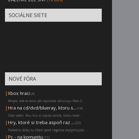
SOCIÁLNE SIETE
NOVÉ FÓRA
|
Xbox hraci
(4)
Ahojte, kde sa teraz pls najnovsie zdruzuju Xbox S...
|
Hra na cd/dvd/blueray, ktoru s...
(14)
Zdar vsetci. Aku hru si najviac cenite, ktoru mate...
|
Hry, ktoré si treba aspoň raz ...
(23)
Poslednú dobu tu čítam samé negatíva ovplyvňujúce ...
|
Pc - na komunitu
(11)