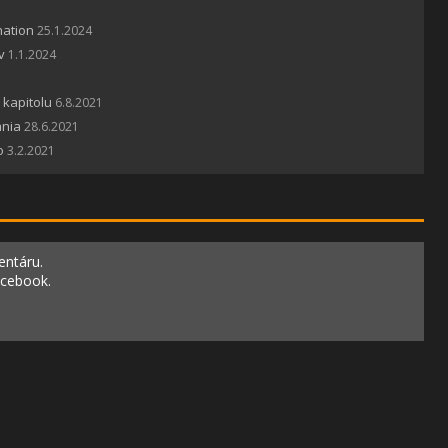
nation
25.1.2024
v
1.1.2024
 kapitolu
6.8.2021
ania
28.6.2021
o
3.2.2021
entáru.
acebook.