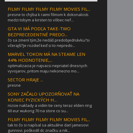
FILMY FILMY FILMY FILMY MOVIES FIL...
presne to chýba k raimi filmom k dokonalosti.
medzi tobym a kirsten to vôbec nef...
GTA VI MÁ PODĽA TAKE-TWO
BEZPRECEDENTNÉ PREDO...
čo sa zmení tým,že nedáš predobjednávku?si
včerajší?je rozdiel keď si to nepredo...
MARVEL TOKON MÁ NA STEAME LEN
44% HODNOTENIE,...
optimalizacia je najvacsi nepriatel dnesnych
vyvojarov, pritom maju nekonecno mo...
SECTOR HRAJE ...
presne
SONY ZAČALO UPOZORŇOVAŤ NA
KONIEC FYZICKÝCH H...
nizsie naklady a vidim tie ceny teraz elden ring
60 eur wukong 70 na store co su...
FILMY FILMY FILMY FILMY MOVIES FIL...
tak to čo si napísal sa aktuálne darí jamesovi
gunnovi. poškodil dc značku a nik...