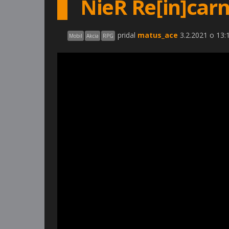
NieR Re[in]carn
pridal
matus_ace
3.2.2021 o 13:
Mobil
Akcia
RPG