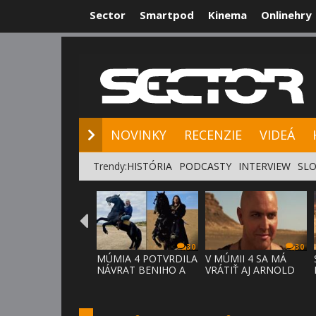
Sector
Smartpod
Kinema
Onlinehry
NOVINKY
RE
NOVINKY
RECENZIE
VIDEÁ
Trendy:
HISTÓRIA
PODCASTY
INTERVIEW
SLO
30
30
MÚMIA 4 POTVRDILA
V MÚMII 4 SA MÁ
NÁVRAT BENIHO A
VRÁTIŤ AJ ARNOLD
ARDETHA
VOSLOO AK