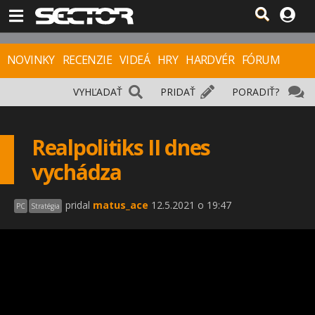
NOVINKY
RECENZIE
VIDEÁ
HRY
HARDVÉR
FÓRUM
VYHĽADAŤ
PRIDAŤ
PORADIŤ?
Realpolitiks II dnes
vychádza
pridal
matus_ace
12.5.2021 o 19:47
PC
Stratégia