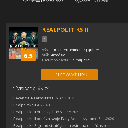
REALPOLITIKS II
PC
Vývoj:
1C Entertaniment
/
Jujubee
6.5
Štýl:
Stratégia
Dátum vydania:
12. máj 2021
+ SLEDOVAŤ HRU
SÚVISIACE ČLÁNKY:
|
Recenzia: Realpolitiks II (65)
4.8.2021
|
Realpolitiks II
4.8.2021
|
Realpolitiks II dnes vychádza
12.5.2021
|
Realpolitiks II posúva svoje Early Access vydanie
6.11.2020
|
Realpolitiks 2, grand stratégia umiestnená do súčasnosti,