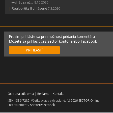
vychádza už ...
8.10.2020
|
Realpolitiks II ohlásené
7.3.2020
Prosím prihláste sa pre možnosť pridania komentáru.
Môžete sa prihlásiť cez Sector konto, alebo Facebook.
PRIHLÁSIŤ
Ochrana súkromia
|
Reklama
|
Kontakt
ISSN 1336-7285. Všetky práva vyhradené. (c) 2026 SECTOR Online
Entertainment /
sector@sector.sk