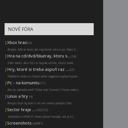
NOVÉ FÓRA
|
Xbox hraci
(4)
Ahojte, kde sa teraz pls najnovsie zdruzuju Xbox S...
|
Hra na cd/dvd/blueray, ktoru s...
(14)
Zdar vsetci. Aku hru si najviac cenite, ktoru mate...
|
Hry, ktoré si treba aspoň raz ...
(23)
Poslednú dobu tu čítam samé negatíva ovplyvňujúce ...
|
Pc - na komunitu
(11)
Ako sa zakladá web? Treba mať živnosť? Chcem web s...
|
Linux a hry
(4)
Ahojte chcel by som ci mi vie niekto poradiť čítal...
|
Sector hraje ...
(130372)
:diskoška o HRACH, ktore prave hravate, ale aj o t...
|
Screenshots
(66981)