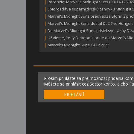
|
Recenzia: Marvel's Midnight Suns (90)
14.12.202
|
Epic rozdáva superhrdinskú ťahovku Midnight 
|
Marvel's Midnight Suns predvádza Storm z pri
|
Marvel's Midnight Suns dostal DLC The Hunger, p
|
Do Marvel’s Midnight Suns prišiel svojrázny De
|
Už vieme, kedy Deadpool príde do Marvel’s Mid
|
Marvel's Midnight Suns
14.12.2022
Prosím prihláste sa pre možnosť pridania kom
Môžete sa prihlásiť cez Sector konto, alebo F
PRIHLÁSIŤ