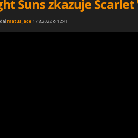
ht Suns zkazuje Scarlet
idal
matus_ace
17.8.2022 o 12:41