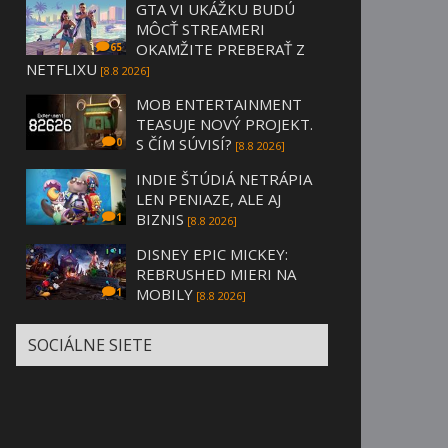
GTA VI UKÁŽKU BUDÚ
MÔCŤ STREAMERI
OKAMŽITE PREBERAŤ Z
65
NETFLIXU
[8.8 2026]
MOB ENTERTAINMENT
TEASUJE NOVÝ PROJEKT.
S ČÍM SÚVISÍ?
0
[8.8 2026]
INDIE ŠTÚDIÁ NETRÁPIA
LEN PENIAZE, ALE AJ
BIZNIS
1
[8.8 2026]
DISNEY EPIC MICKEY:
REBRUSHED MIERI NA
MOBILY
1
[8.8 2026]
SOCIÁLNE SIETE