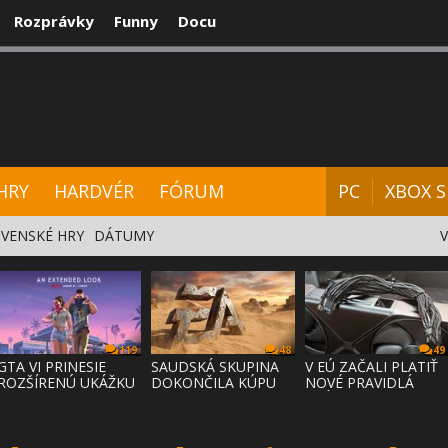
Rozprávky
Funny
Docu
CENZIE
VIDEÁ
HARDVÉR
FÓRUM
HRY
HARDVÉR
FÓRUM
PC
XBOX S
VENSKÉ HRY
DÁTUMY
119
48
49
GTA VI PRINESIE
SAUDSKÁ SKUPINA
V EÚ ZAČALI PLATIŤ
ROZŠÍRENÚ UKÁŽKU
DOKONČILA KÚPU
NOVÉ PRAVIDLÁ
NA NETFLI
EA ZA 55 MI
PRÁVA NA