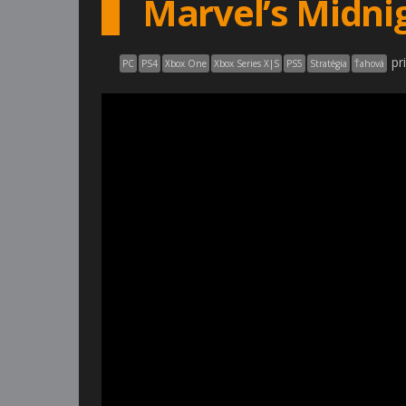
Marvel’s Midnig
pr
PC
PS4
Xbox One
Xbox Series X|S
PS5
Stratégia
Ťahová