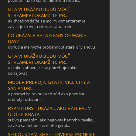
pozerám na to stále... ale 30€ a nikam...
GTA VI UKÁŽKU BUDÚ MÔCŤ
STREAMERI OKAMŽITE PR...
ak chceš tvrdiť že za mojim komentárom je
závisť je to tvoja interpretácia a nie...
ČO UKÁZALA BETA GEARS OF WAR: E-
DAY?
donutila mě rychle proběhnout starší díly znovu
GTA VI UKÁŽKU BUDÚ MÔCŤ
STREAMERI OKAMŽITE PR...
az taku zabavu, ze sa potrebuje takto
obhajovat
MODER PREPOJIL GTA III, VICE CITY A
SAN ANDRE...
a postaví ho rovno pred súd ako poznám
drbnutý rockstar -_-
RYAN HURST UKÁZAL, AKO VYZERAL V
ÚLOHE KRATA
si živo pamätám, ako hejtovali henryho cavilla ,
že ako sa nehodí na úlohu geral...
SERIOUS SAM: SHATTERVERSE PRINESIE