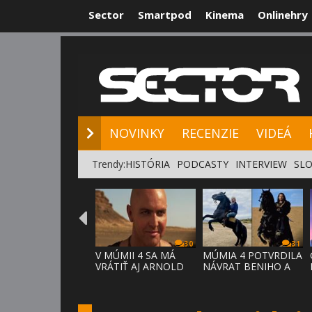
Sector
Smartpod
Kinema
Onlinehry
NOVINKY
RE
NOVINKY
RECENZIE
VIDEÁ
Trendy:
HISTÓRIA
PODCASTY
INTERVIEW
SLO
30
31
V MÚMII 4 SA MÁ
MÚMIA 4 POTVRDILA
VRÁTIŤ AJ ARNOLD
NÁVRAT BENIHO A
VOSLOO AK
ARDETHA