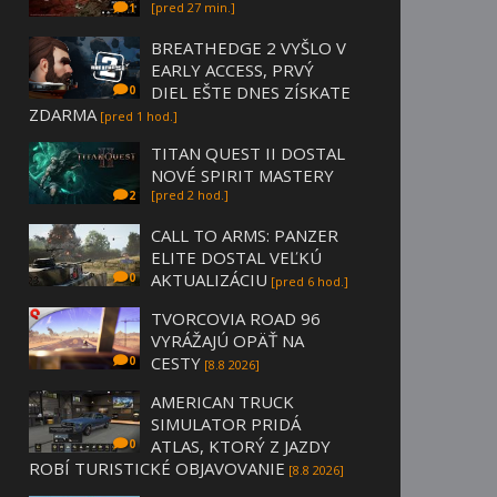
[pred 27 min.]
1
BREATHEDGE 2 VYŠLO V
EARLY ACCESS, PRVÝ
DIEL EŠTE DNES ZÍSKATE
0
ZDARMA
[pred 1 hod.]
TITAN QUEST II DOSTAL
NOVÉ SPIRIT MASTERY
[pred 2 hod.]
2
CALL TO ARMS: PANZER
ELITE DOSTAL VEĽKÚ
AKTUALIZÁCIU
0
[pred 6 hod.]
TVORCOVIA ROAD 96
VYRÁŽAJÚ OPÄŤ NA
CESTY
0
[8.8 2026]
AMERICAN TRUCK
SIMULATOR PRIDÁ
ATLAS, KTORÝ Z JAZDY
0
ROBÍ TURISTICKÉ OBJAVOVANIE
[8.8 2026]