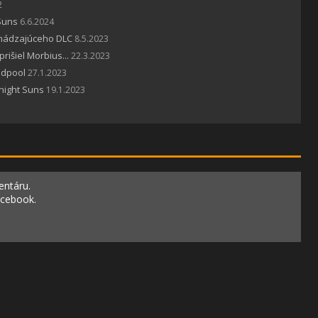
2
Suns
6.6.2024
chádzajúceho DLC
8.5.2023
rišiel Morbius...
22.3.2023
adpool
27.1.2023
night Suns
19.1.2023
entáru.
acebook.