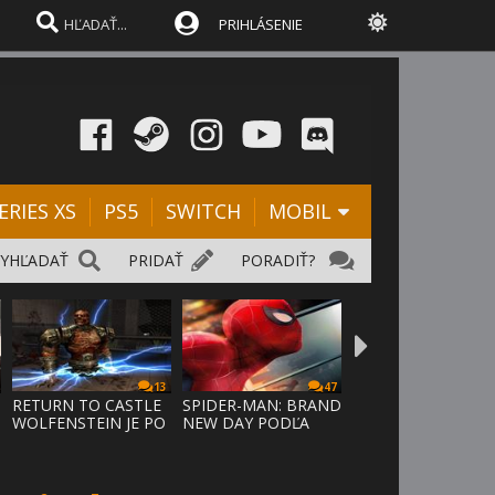
PRIHLÁSENIE
ERIES XS
PS5
SWITCH
MOBIL
VYHĽADAŤ
PRIDAŤ
PORADIŤ?
13
47
RETURN TO CASTLE
SPIDER-MAN: BRAND
WOLFENSTEIN JE PO
NEW DAY PODĽA
24 ROKO
ODHADOV OT