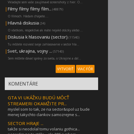
Vkladajte sem vaše zaujímavé screenshoty z hier. O...
|
Filmy filmy filmy film...
(48879)
O filmoch. Hádam chápete....
|
Hlavná diskusia
(34)
O všetkom, respektíve ak máte nejaké otázky alebo ...
|
Diskusia k hlasovaniu (sector)
(11540)
Tu môžete rozviesť svoje zahlasovanie v sector hla...
|
Svet, ukrajina, vojny ...
(57140)
Sem môžete dávať správy zo sveta, o Ukrajine a ďal...
VYTVORIŤ
VIAC FÓR
KOMENTÁRE
GTA VI UKÁŽKU BUDÚ MÔCŤ
STREAMERI OKAMŽITE PR...
myslel som to tak, ze na sector&spol uz bude
menej takychto clankov.samozrejme s...
SECTOR HRAJE ...
takže si neodolal tomu volaniu gothica...