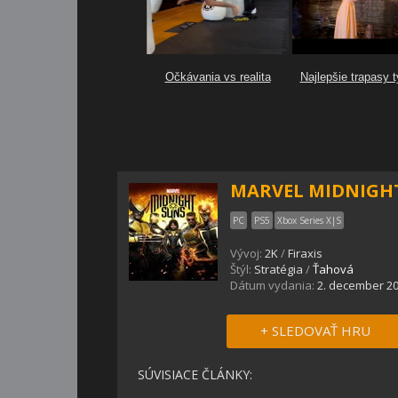
MARVEL MIDNIGH
PC
PS5
Xbox Series X|S
Vývoj:
2K
/
Firaxis
Štýl:
Stratégia
/
Ťahová
Dátum vydania:
2. december 2
+ SLEDOVAŤ HRU
SÚVISIACE ČLÁNKY: