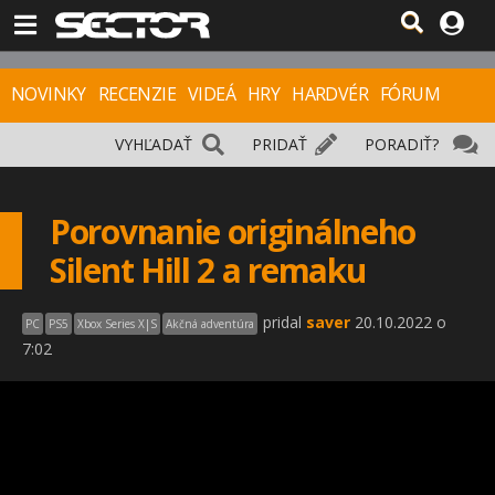
NOVINKY
RECENZIE
VIDEÁ
HRY
HARDVÉR
FÓRUM
VYHĽADAŤ
PRIDAŤ
PORADIŤ?
Porovnanie originálneho
Silent Hill 2 a remaku
pridal
saver
20.10.2022 o
PC
PS5
Xbox Series X|S
Akčná adventúra
7:02