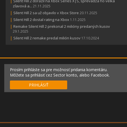
|
Silent Hill 2 dorazil na Xbox Series X|S, sprevádza ho veľká
zľavová a...
21.11.2025
|
Silent Hill 2 sa už objavilo v Xbox Store
20.11.2025
|
Silent Hill 2 dostal rating na Xbox
1.11.2025
|
Remake Silent Hill 2 prekonal 2 milióny predaných kusov
29.1.2025
|
Silent Hill 2 remake predal milión kusov
17.10.2024
Prosím prihláste sa pre možnosť pridania komentáru.
Môžete sa prihlásiť cez Sector konto, alebo Facebook.
PRIHLÁSIŤ