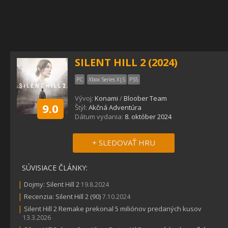
SILENT HILL 2 (2024)
PC
Xbox Series X|S
PS5
Vývoj:
Konami
/
Bloober Team
9.0
Štýl:
Akčná Adventúra
Dátum vydania:
8. október 2024
+ SLEDOVAŤ HRU
SÚVISIACE ČLÁNKY:
|
Dojmy: Silent Hill 2
19.8.2024
|
Recenzia: Silent Hill 2 (90)
7.10.2024
|
Silent Hill 2 Remake prekonal 5 miliónov predaných kusov
13.3.2026