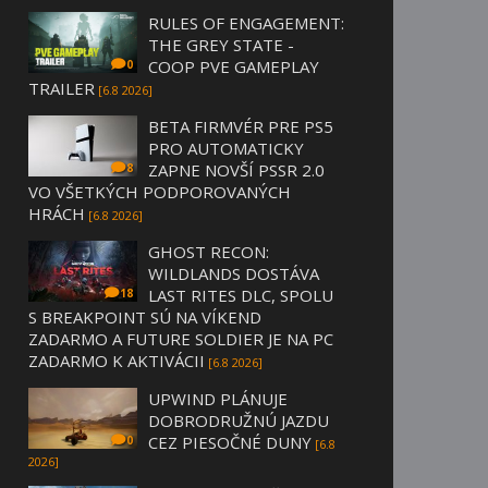
RULES OF ENGAGEMENT:
THE GREY STATE -
COOP PVE GAMEPLAY
0
TRAILER
[6.8 2026]
BETA FIRMVÉR PRE PS5
PRO AUTOMATICKY
ZAPNE NOVŠÍ PSSR 2.0
8
VO VŠETKÝCH PODPOROVANÝCH
HRÁCH
[6.8 2026]
GHOST RECON:
WILDLANDS DOSTÁVA
LAST RITES DLC, SPOLU
18
S BREAKPOINT SÚ NA VÍKEND
ZADARMO A FUTURE SOLDIER JE NA PC
ZADARMO K AKTIVÁCII
[6.8 2026]
UPWIND PLÁNUJE
DOBRODRUŽNÚ JAZDU
CEZ PIESOČNÉ DUNY
0
[6.8
2026]