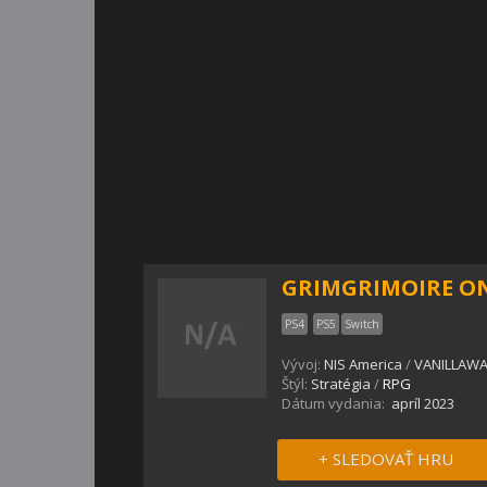
GRIMGRIMOIRE O
PS4
PS5
Switch
Vývoj:
NIS America
/
VANILLAW
Štýl:
Stratégia
/
RPG
Dátum vydania:
apríl 2023
+ SLEDOVAŤ HRU