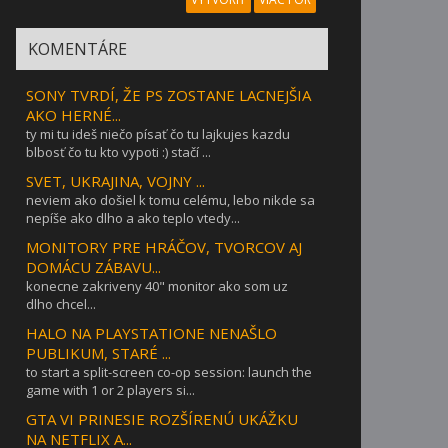
KOMENTÁRE
SONY TVRDÍ, ŽE PS ZOSTANE LACNEJŠIA
AKO HERNÉ...
ty mi tu ideš niečo písať čo tu lajkujes kazdu
blbosť čo tu kto vypoti :) stačí ...
SVET, UKRAJINA, VOJNY ...
neviem ako došiel k tomu celému, lebo nikde sa
nepíše ako dlho a ako teplo vtedy...
MONITORY PRE HRÁČOV, TVORCOV AJ
DOMÁCU ZÁBAVU...
konecne zakriveny 40" monitor ako som uz
dlho chcel...
HALO NA PLAYSTATIONE NENAŠLO
PUBLIKUM, STARÉ ...
to start a split-screen co-op session: launch the
game with 1 or 2 players si...
GTA VI PRINESIE ROZŠÍRENÚ UKÁŽKU
NA NETFLIX A...