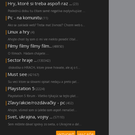
|
Hry, ktoré si treba aspoň raz ...
(23)
Poslednú dobu tu čítam samé negatíva ovplyvňujúce ...
|
Pc - na komunitu
(11)
Ako sa zakladá web? Treba mať živnosť? Chcem web s...
|
Linux a hry
(4)
Ahojte chcel by som ci mi vie niekto poradiť čítal...
|
Filmy filmy filmy film...
(48850)
O filmoch. Hádam chápete....
|
Sector hraje ...
(130342)
:diskoška o HRACH, ktore prave hravate, ale aj o t...
|
Must see
(42167)
Su veci ktore sa slovami opisat nedaju a preto pat...
|
Playstation 5
(2224)
Playstation 5 fórum - Všetko týkajúc sa tejto plat...
|
Zľavy/akcie/rozdávačky - pc
(402)
Ahojte, všimol som si (alebo som aspoň nenašiel...
|
Svet, ukrajina, vojny ...
(57110)
Sem môžete dávať správy zo sveta, o Ukrajine a ďal...
VYTVORIŤ
VIAC FÓR