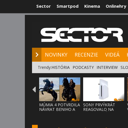
Sector
Smartpod
Kinema
Onlinehry
NOVINKY
RE
NOVINKY
RECENZIE
VIDEÁ
Trendy:
HISTÓRIA
PODCASTY
INTERVIEW
SLO
30
274
MÚMIA 4 POTVRDILA
SONY PRVÝKRÁT
NÁVRAT BENIHO A
REAGOVALO NA
ARDETHA
KRITIKU HRÁČOV,