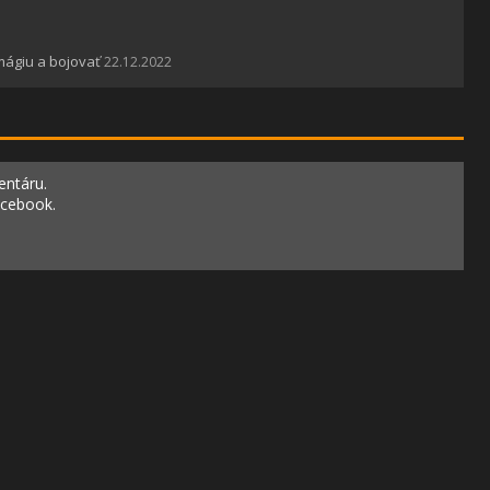
mágiu a bojovať
22.12.2022
entáru.
acebook.