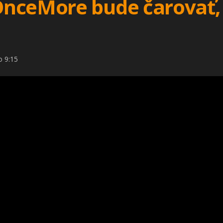
nceMore bude čarovať, 
o 9:15