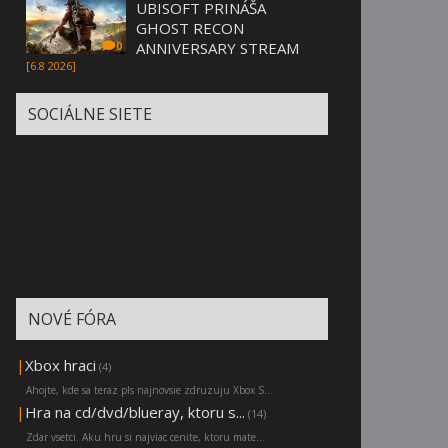
UBISOFT PRINÁŠA
GHOST RECON
ANNIVERSARY STREAM
0
[6.8 2026]
SOCIÁLNE SIETE
NOVÉ FÓRA
|
Xbox hraci
(4)
Ahojte, kde sa teraz pls najnovsie zdruzuju Xbox S...
|
Hra na cd/dvd/blueray, ktoru s...
(14)
Zdar vsetci. Aku hru si najviac cenite, ktoru mate...