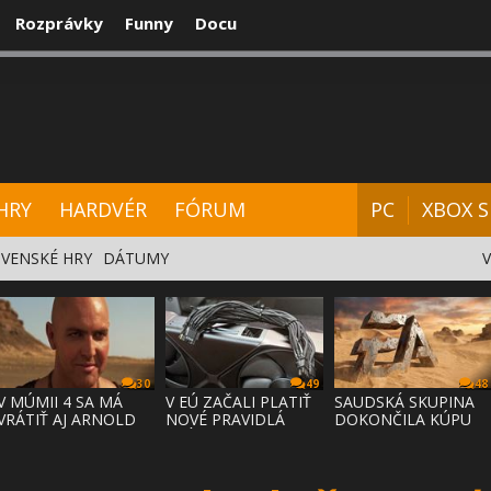
Rozprávky
Funny
Docu
CENZIE
VIDEÁ
HARDVÉR
FÓRUM
HRY
HARDVÉR
FÓRUM
PC
XBOX S
VENSKÉ HRY
DÁTUMY
30
49
48
V MÚMII 4 SA MÁ
V EÚ ZAČALI PLATIŤ
SAUDSKÁ SKUPINA
VRÁTIŤ AJ ARNOLD
NOVÉ PRAVIDLÁ
DOKONČILA KÚPU
VOSLOO AK
PRÁVA NA
EA ZA 55 MI