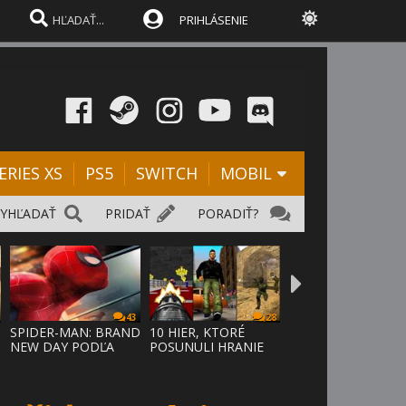
PRIHLÁSENIE
ERIES XS
PS5
SWITCH
MOBIL
VYHĽADAŤ
PRIDAŤ
PORADIŤ?
43
28
SPIDER-MAN: BRAND
10 HIER, KTORÉ
NEW DAY PODĽA
POSUNULI HRANIE
ODHADOV OT
VPRED