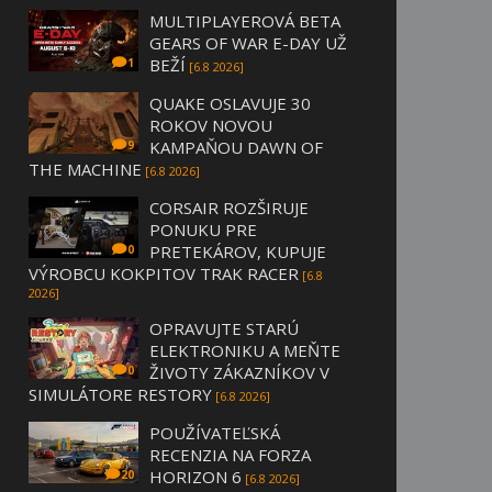
MULTIPLAYEROVÁ BETA
GEARS OF WAR E-DAY UŽ
BEŽÍ
1
[6.8 2026]
QUAKE OSLAVUJE 30
ROKOV NOVOU
KAMPAŇOU DAWN OF
9
THE MACHINE
[6.8 2026]
CORSAIR ROZŠIRUJE
PONUKU PRE
PRETEKÁROV, KUPUJE
0
VÝROBCU KOKPITOV TRAK RACER
[6.8
2026]
OPRAVUJTE STARÚ
ELEKTRONIKU A MEŇTE
ŽIVOTY ZÁKAZNÍKOV V
0
SIMULÁTORE RESTORY
[6.8 2026]
POUŽÍVATEĽSKÁ
RECENZIA NA FORZA
HORIZON 6
20
[6.8 2026]