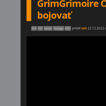
GrimGrimoire O
bojovať
pridal
uni
22.12.2022 
PS4
PS5
Switch
Stratégia
RPG