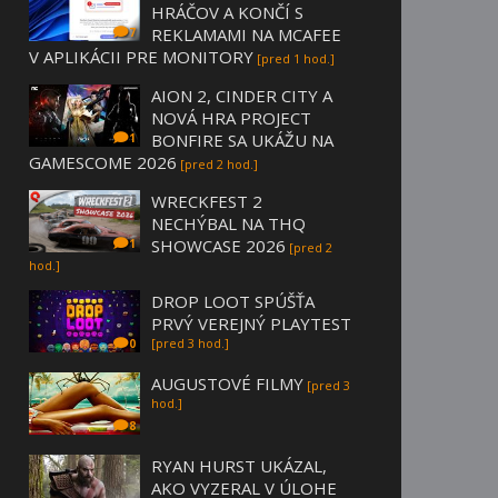
HRÁČOV A KONČÍ S
REKLAMAMI NA MCAFEE
7
V APLIKÁCII PRE MONITORY
[pred 1 hod.]
AION 2, CINDER CITY A
NOVÁ HRA PROJECT
BONFIRE SA UKÁŽU NA
1
GAMESCOME 2026
[pred 2 hod.]
WRECKFEST 2
NECHÝBAL NA THQ
SHOWCASE 2026
1
[pred 2
hod.]
DROP LOOT SPÚŠŤA
PRVÝ VEREJNÝ PLAYTEST
[pred 3 hod.]
0
AUGUSTOVÉ FILMY
[pred 3
hod.]
8
RYAN HURST UKÁZAL,
AKO VYZERAL V ÚLOHE