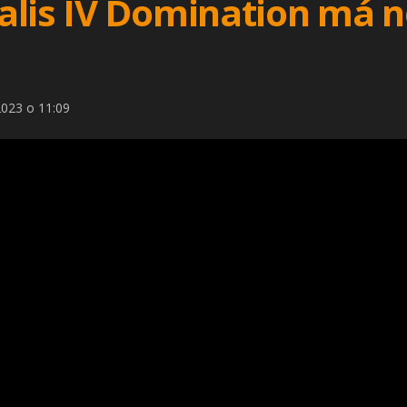
lis IV Domination má no
2023 o 11:09