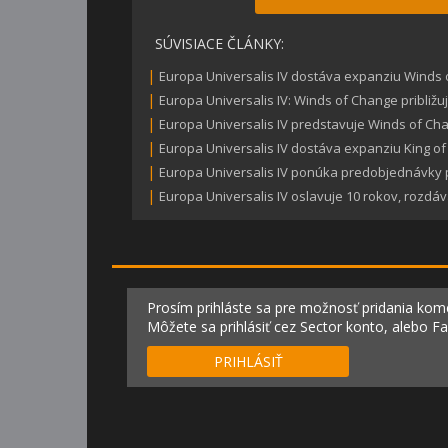
SÚVISIACE ČLÁNKY:
|
Europa Universalis IV dostáva expanziu Winds
|
Europa Universalis IV: Winds of Change približu
|
Europa Universalis IV predstavuje Winds of C
|
Europa Universalis IV dostáva expanziu King of
|
Europa Universalis IV ponúka predobjednávky pr
|
Europa Universalis IV oslavuje 10 rokov, rozdáv
Prosím prihláste sa pre možnosť pridania kom
Môžete sa prihlásiť cez Sector konto, alebo F
PRIHLÁSIŤ