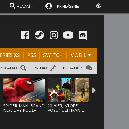
PRIHLÁSENIE
ERIES XS
PS5
SWITCH
MOBIL
VYHĽADAŤ
PRIDAŤ
PORADIŤ?
47
28
SPIDER-MAN: BRAND
10 HIER, KTORÉ
NEW DAY PODĽA
POSUNULI HRANIE
ODHADOV OT
VPRED