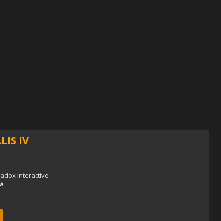
IS IV
adox Interactive
á
3