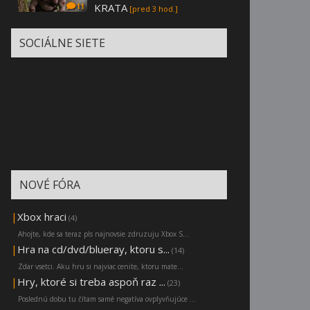
KRATA
11
[pred 3 hod.]
SOCIÁLNE SIETE
NOVÉ FÓRA
|
Xbox hraci
(4)
Ahojte, kde sa teraz pls najnovsie zdruzuju Xbox S...
|
Hra na cd/dvd/blueray, ktoru s...
(14)
Zdar vsetci. Aku hru si najviac cenite, ktoru mate...
|
Hry, ktoré si treba aspoň raz ...
(23)
Poslednú dobu tu čítam samé negatíva ovplyvňujúce ...