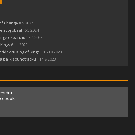
 of Change
8.5.2024
je svoj obsah
6.5.2024
hange expanziu
18.4.2024
 Kings
6.11.2023
ídavku King of Kings...
18.10.2023
a balík soundtracku...
14.8.2023
entáru.
acebook.