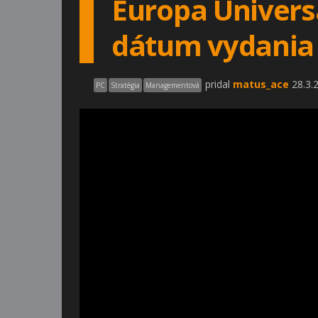
Europa Universa
dátum vydania
pridal
matus_ace
28.3.
PC
Stratégia
Managementová