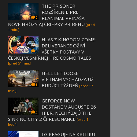
THE PRISONER
ROZŠÍRENIE PRE
REANIMAL PRINÁŠA
0
NOVÉ HRÔZY AJ ČRIEPKY PRÍBEHU
[pred
1 min.]
HLAS Z KINGDOM COME:
DELIVERANCE OŽIVÍ
VŠETKY POSTAVY V
0
ČESKEJ VESMÍRNEJ HRE COSMO TALES
[pred 51 min.]
HELL LET LOOSE:
VIETNAM VYCHÁDZA UŽ
BUDÚCI TÝŽDEŇ
1
[pred 57
min.]
GEFORCE NOW
DOSTANE V AUGUSTE 26
HIER, NECHÝBAJÚ THE
0
SINKING CITY 2 ČI RESONANCE
[pred 1
hod.]
LG REAGUJE NA KRITIKU