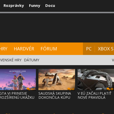
Rozprávky
Funny
Docu
CENZIE
VIDEÁ
HARDVÉR
FÓRUM
HRY
HARDVÉR
FÓRUM
PC
XBOX S
VENSKÉ HRY
DÁTUMY
107
48
49
GTA VI PRINESIE
SAUDSKÁ SKUPINA
V EÚ ZAČALI PLATIŤ
ROZŠÍRENÚ UKÁŽKU
DOKONČILA KÚPU
NOVÉ PRAVIDLÁ
NA NETFLI
EA ZA 55 MI
PRÁVA NA