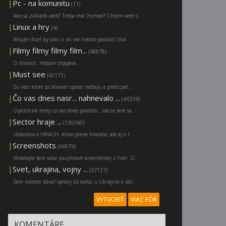
|
Pc - na komunitu
(11)
Ako sa zakladá web? Treba mať živnosť? Chcem web s...
|
Linux a hry
(4)
Ahojte chcel by som ci mi vie niekto poradiť čítal...
|
Filmy filmy filmy film...
(48878)
O filmoch. Hádam chápete....
|
Must see
(42171)
Su veci ktore sa slovami opisat nedaju a preto pat...
|
Čo vas dnes nasr... nahnevalo ...
(46336)
Opozitum temy co vas dnes potesilo , takze sem sa ...
|
Sector hraje ...
(130360)
:diskoška o HRACH, ktore prave hravate, ale aj o t...
|
Screenshots
(66976)
Vkladajte sem vaše zaujímavé screenshoty z hier. O...
|
Svet, ukrajina, vojny ...
(57137)
Sem môžete dávať správy zo sveta, o Ukrajine a ďal...
VYTVORIŤ
VIAC FÓR
KOMENTÁRE