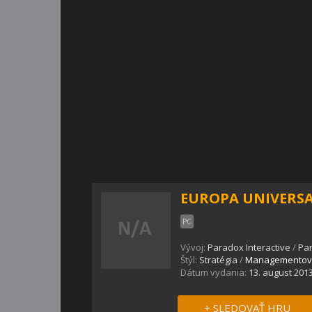
EUROPA UNIVERSAL
PC
Vývoj:
Paradox Interactive
/
Par
Štýl:
Stratégia
/
Managementov
Dátum vydania:
13. august 201
+ SLEDOVAŤ HRU