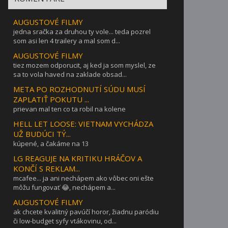
AUGUSTOVÉ FILMY
jedna sračka za druhou ty vole... teda pozrel
som asi len 4 trailery a mal som d...
AUGUSTOVÉ FILMY
tiez mozem odporucit, aj ked ja som myslel, ze
sa to vola haved na zaklade obsad...
META PO ROZHODNUTÍ SÚDU MUSÍ
ZAPLATIŤ POKUTU ...
prievan mal ten co ta robil na kolene
HELL LET LOOSE: VIETNAM VYCHÁDZA
UŽ BUDÚCI TÝ...
kúpené, a čakáme na 13
LG REAGUJE NA KRITIKU HRÁČOV A
KONČÍ S REKLAM...
mcafee... ja ani nechápem ako vôbec oni ešte
môžu fungovať 😂, nechápem a...
AUGUSTOVÉ FILMY
ak chcete kvalitný pavúčí horor, žiadnu paródiu
či low-budget syfy vtákovinu, od...