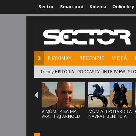
Sector
Smartpod
Kinema
Onlinehry
NOVINKY
RE
NOVINKY
RECENZIE
VIDEÁ
Trendy:
HISTÓRIA
PODCASTY
INTERVIEW
SLO
30
30
V MÚMII 4 SA MÁ
MÚMIA 4 POTVRDILA
VRÁTIŤ AJ ARNOLD
NÁVRAT BENIHO A
VOSLOO AK
ARDETHA