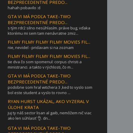
BEZPRECEDENTNÉ PREDO...
hahah pobavilo :d
GTA VI MÁ PODĽA TAKE-TWO
BEZPRECEDENTNÉ PREDO...
s tým rdr2 silno nesúhlasím. práve bug, vďaka
ktorému mi sem tam nenávratne zmiz...
FILMY FILMY FILMY FILMY MOVIES FIL...
nie, nevidel - pridavam si na zoznam
FILMY FILMY FILMY FILMY MOVIES FIL...
tie dva čo som spomenul: corpus christi a
ministranci. a takto v rýchlosti, čo m...
GTA VI MÁ PODĽA TAKE-TWO
BEZPRECEDENTNÉ PREDO...
podobne som hral witchera 3 ,ked to vyslo som
bol este student a vyslo to rovno ...
RYAN HURST UKÁZAL, AKO VYZERAL V
ÚLOHE KRATA
juj ty náš sector lisan al gaib, nemôžem nič viac
ako len súhlasiť 👌. dn...
GTA VI MÁ PODĽA TAKE-TWO