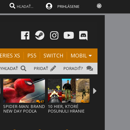
PRIHLÁSENIE
ERIES XS
PS5
SWITCH
MOBIL
VYHĽADAŤ
PRIDAŤ
PORADIŤ?
47
28
SPIDER-MAN: BRAND
10 HIER, KTORÉ
NEW DAY PODĽA
POSUNULI HRANIE
ODHADOV OT
VPRED