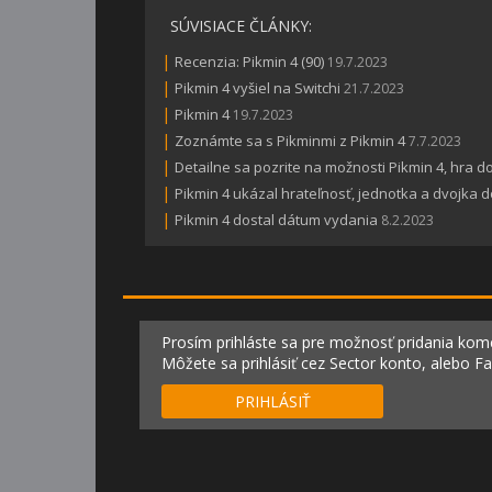
SÚVISIACE ČLÁNKY:
|
Recenzia: Pikmin 4 (90)
19.7.2023
|
Pikmin 4 vyšiel na Switchi
21.7.2023
|
Pikmin 4
19.7.2023
|
Zoznámte sa s Pikminmi z Pikmin 4
7.7.2023
|
Detailne sa pozrite na možnosti Pikmin 4, hra 
|
Pikmin 4 ukázal hrateľnosť, jednotka a dvojka d
|
Pikmin 4 dostal dátum vydania
8.2.2023
Prosím prihláste sa pre možnosť pridania kom
Môžete sa prihlásiť cez Sector konto, alebo F
PRIHLÁSIŤ