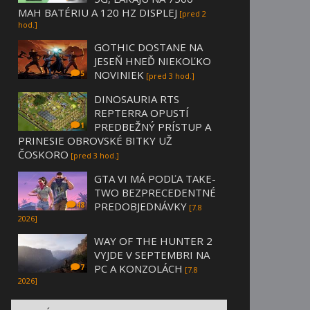
MAH BATÉRIU A 120 HZ DISPLEJ
[pred 2
hod.]
GOTHIC DOSTANE NA
JESEŇ HNEĎ NIEKOĽKO
NOVINIEK
5
[pred 3 hod.]
DINOSAURIA RTS
REPTERRA OPUSTÍ
PREDBEŽNÝ PRÍSTUP A
1
PRINESIE OBROVSKÉ BITKY UŽ
ČOSKORO
[pred 3 hod.]
GTA VI MÁ PODĽA TAKE-
TWO BEZPRECEDENTNÉ
PREDOBJEDNÁVKY
48
[7.8
2026]
WAY OF THE HUNTER 2
VYJDE V SEPTEMBRI NA
PC A KONZOLÁCH
7
[7.8
2026]