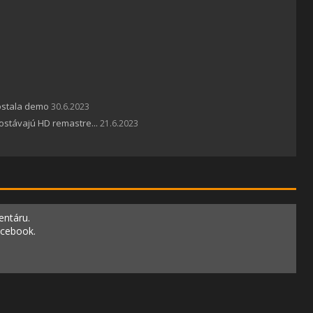
dostala demo
30.6.2023
ostávajú HD remastre...
21.6.2023
entáru.
acebook.