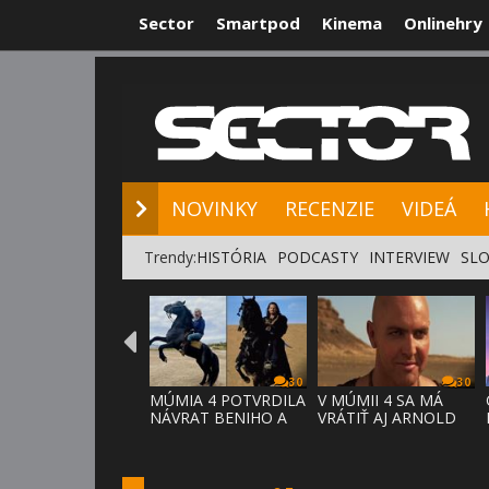
Sector
Smartpod
Kinema
Onlinehry
NOVINKY
RE
NOVINKY
RECENZIE
VIDEÁ
Trendy:
HISTÓRIA
PODCASTY
INTERVIEW
SLO
30
30
MÚMIA 4 POTVRDILA
V MÚMII 4 SA MÁ
NÁVRAT BENIHO A
VRÁTIŤ AJ ARNOLD
ARDETHA
VOSLOO AK