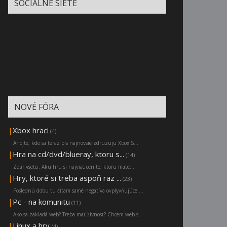
SOCIÁLNE SIETE
NOVÉ FÓRA
|
Xbox hraci
(4)
Ahojte, kde sa teraz pls najnovsie zdruzuju Xbox S...
|
Hra na cd/dvd/blueray, ktoru s...
(14)
Zdar vsetci. Aku hru si najviac cenite, ktoru mate...
|
Hry, ktoré si treba aspoň raz ...
(23)
Poslednú dobu tu čítam samé negatíva ovplyvňujúce ...
|
Pc - na komunitu
(11)
Ako sa zakladá web? Treba mať živnosť? Chcem web s...
|
Linux a hry
(4)