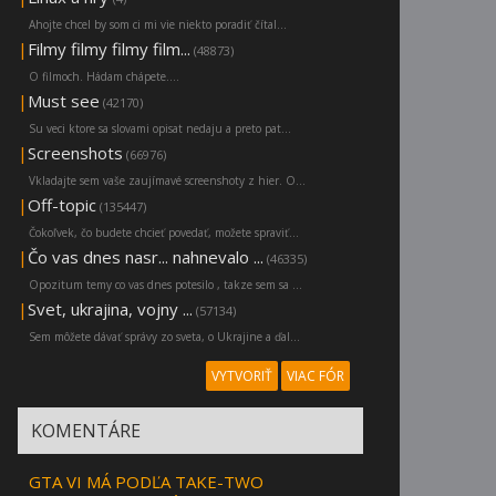
Ahojte chcel by som ci mi vie niekto poradiť čítal...
|
Filmy filmy filmy film...
(48873)
O filmoch. Hádam chápete....
|
Must see
(42170)
Su veci ktore sa slovami opisat nedaju a preto pat...
|
Screenshots
(66976)
Vkladajte sem vaše zaujímavé screenshoty z hier. O...
|
Off-topic
(135447)
Čokoľvek, čo budete chcieť povedať, možete spraviť...
|
Čo vas dnes nasr... nahnevalo ...
(46335)
Opozitum temy co vas dnes potesilo , takze sem sa ...
|
Svet, ukrajina, vojny ...
(57134)
Sem môžete dávať správy zo sveta, o Ukrajine a ďal...
VYTVORIŤ
VIAC FÓR
KOMENTÁRE
GTA VI MÁ PODĽA TAKE-TWO