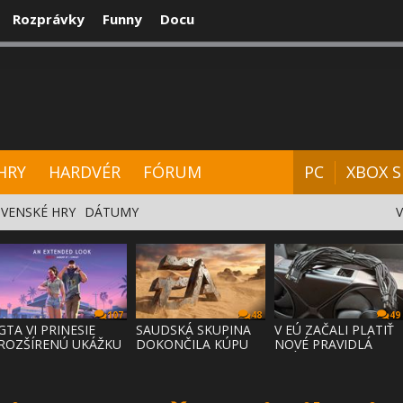
Rozprávky
Funny
Docu
CENZIE
VIDEÁ
HARDVÉR
FÓRUM
HRY
HARDVÉR
FÓRUM
PC
XBOX S
VENSKÉ HRY
DÁTUMY
107
48
49
GTA VI PRINESIE
SAUDSKÁ SKUPINA
V EÚ ZAČALI PLATIŤ
ROZŠÍRENÚ UKÁŽKU
DOKONČILA KÚPU
NOVÉ PRAVIDLÁ
NA NETFLI
EA ZA 55 MI
PRÁVA NA