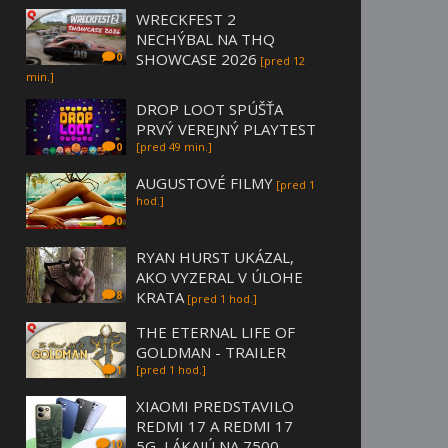
WRECKFEST 2
NECHÝBAL NA THQ
SHOWCASE 2026
0
[pred 12
min.]
DROP LOOT SPÚŠŤA
PRVÝ VEREJNÝ PLAYTEST
[pred 49 min.]
0
AUGUSTOVÉ FILMY
[pred 1
hod.]
0
RYAN HURST UKÁZAL,
AKO VYZERAL V ÚLOHE
KRATA
8
[pred 1 hod.]
THE ETERNAL LIFE OF
GOLDMAN - TRAILER
[pred 1 hod.]
1
XIAOMI PREDSTAVILO
REDMI 17 A REDMI 17
5G, LÁKAJÚ NA 7500
10