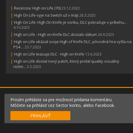
|
Recenzia: High on Life (70)
23.12.2022
|
High On Life vyje na Switch už v máji
28.3.2025
|
High On Life: High On Knife je vonku, DLC pokračuje v príbehu...
4.10.2023
|
High on Life - High on Knife DLC dostalo dátum
26.9.2023
|
High on Life ukázal svoje High of Knife DLC, pôvodná hra vyšla na
PS4 ...
23.7.2023
|
High on Life teasuje DLC - High on Knife
13.6.2023
|
High on Life dostal nový patch, ktorý pridal quality vizuálny
režim...
3.3.2023
Prosím prihláste sa pre možnosť pridania komentáru.
Môžete sa prihlásiť cez Sector konto, alebo Facebook.
PRIHLÁSIŤ