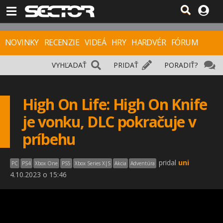
NOVINKY
RECENZIE
VIDEÁ
HRY
HARDVÉR
FÓRUM
VYHĽADAŤ
PRIDAŤ
PORADIŤ?
High On Life: High On Knife
je vonku, DLC pokračuje v
príbehu
pridal
uni
PC
PS4
Xbox One
PS5
Xbox Series X|S
Akcia
Adventúra
4.10.2023 o 15:46