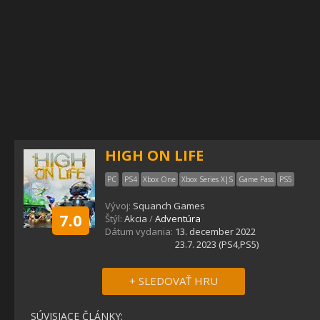
HIGH ON LIFE
PC
PS4
Xbox One
Xbox Series X|S
Game Pass
PS5
Vývoj:
Squanch Games
7.0
Štýl:
Akcia
/
Adventúra
Dátum vydania:
13. december 2022
23.7. 2023 (PS4,PS5)
+ SLEDOVAŤ HRU
SÚVISIACE ČLÁNKY: