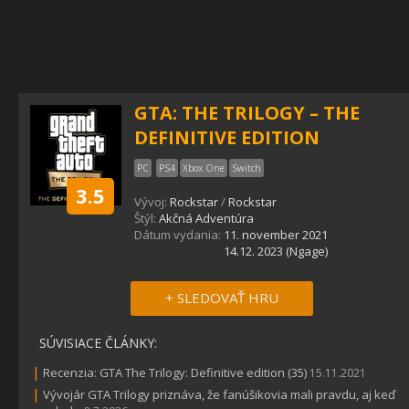
GTA: THE TRILOGY – THE
DEFINITIVE EDITION
PC
PS4
Xbox One
Switch
3.5
Vývoj:
Rockstar
/
Rockstar
Štýl:
Akčná Adventúra
Dátum vydania:
11. november 2021
14.12. 2023 (Ngage)
+ SLEDOVAŤ HRU
SÚVISIACE ČLÁNKY:
|
Recenzia: GTA The Trilogy: Definitive edition (35)
15.11.2021
|
Vývojár GTA Trilogy priznáva, že fanúšikovia mali pravdu, aj keď