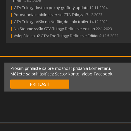
nebol...
8.7.2026
|
GTA Trilogy dostalo pekný grafický update
12.11.2024
|
Porovnania mobilnej verzie GTA Trilogy
17.12.2023
|
GTA Trilogy prišlo na Netflix, dostalo trailer
14.12.2023
|
Na Steame vyšlo GTA Trilogy Definitive edition
22.1.2023
|
Vylepšilo sa už GTA: The Trilogy Definitive Edition?
12.5.2022
Prosím prihláste sa pre možnosť pridania komentáru.
Môžete sa prihlásiť cez Sector konto, alebo Facebook.
PRIHLÁSIŤ