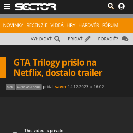
NOVINKY
RECENZIE
VIDEÁ
HRY
HARDVÉR
FÓRUM
VYHĽADAŤ
PRIDAŤ
PORADIŤ?
GTA Trilogy prišlo na
Netflix, dostalo trailer
pridal
saver
14.12.2023 o 16:02
Mobil
Akčná adventúra