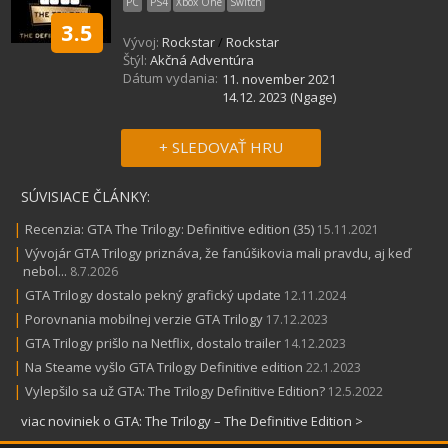
PC
PS4
Xbox One
Switch
3.5
Vývoj:
Rockstar
/
Rockstar
Štýl:
Akčná Adventúra
Dátum vydania:
11. november 2021
14.12. 2023 (Ngage)
+ SLEDOVAŤ HRU
SÚVISIACE ČLÁNKY:
|
Recenzia: GTA The Trilogy: Definitive edition (35)
15.11.2021
|
Vývojár GTA Trilogy priznáva, že fanúšikovia mali pravdu, aj keď
nebol...
8.7.2026
|
GTA Trilogy dostalo pekný grafický update
12.11.2024
|
Porovnania mobilnej verzie GTA Trilogy
17.12.2023
|
GTA Trilogy prišlo na Netflix, dostalo trailer
14.12.2023
|
Na Steame vyšlo GTA Trilogy Definitive edition
22.1.2023
|
Vylepšilo sa už GTA: The Trilogy Definitive Edition?
12.5.2022
viac noviniek o GTA: The Trilogy – The Definitive Edition >