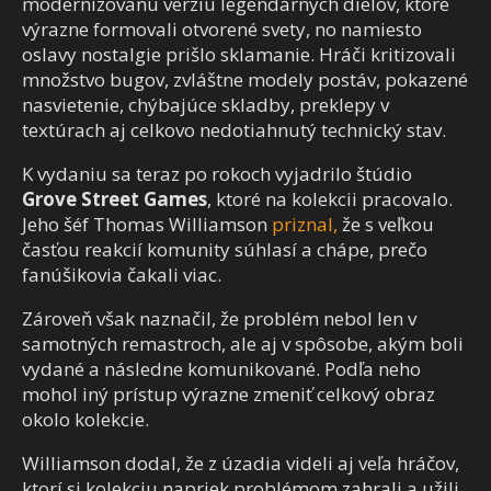
modernizovanú verziu legendárnych dielov, ktoré
výrazne formovali otvorené svety, no namiesto
oslavy nostalgie prišlo sklamanie. Hráči kritizovali
množstvo bugov, zvláštne modely postáv, pokazené
nasvietenie, chýbajúce skladby, preklepy v
textúrach aj celkovo nedotiahnutý technický stav.
K vydaniu sa teraz po rokoch vyjadrilo štúdio
Grove Street Games
, ktoré na kolekcii pracovalo.
Jeho šéf Thomas Williamson
priznal,
že s veľkou
časťou reakcií komunity súhlasí a chápe, prečo
fanúšikovia čakali viac.
Zároveň však naznačil, že problém nebol len v
samotných remastroch, ale aj v spôsobe, akým boli
vydané a následne komunikované. Podľa neho
mohol iný prístup výrazne zmeniť celkový obraz
okolo kolekcie.
Williamson dodal, že z úzadia videli aj veľa hráčov,
ktorí si kolekciu napriek problémom zahrali a užili.