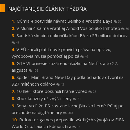
NAJČÍTANEJŠIE ČLÁNKY TÝŽDŇA
Múmia 4 potvrdila návrat Beniho a Ardetha Baya
30
V Múmii 4 sa má vrátiť aj Arnold Vosloo ako Imhotep
30
Saudská skupina dokončila kúpu EA za 55 miliárd dolárov
48
V EÚ začali platiť nové pravidlá práva na opravu,
výrobcovia musia pomôcť aj po zá
49
GTA VI prinesie rozšírenú ukážku na Netflix a to 27.
augusta
106
Spider-Man: Brand New Day podľa odhadov otvoril na
927 miliónoch dolárov
43
10 hier, ktoré posunuli hranie vpred
28
Xbox konzoly už zvýšili ceny
73
Sony tvrdí, že PS zostane lacnejšia ako herné PC aj po
prechode na digitálne hry
200
Refractor games prepustilo všetkých vývojárov FIFA
World Cup: Launch Edition, hra
15