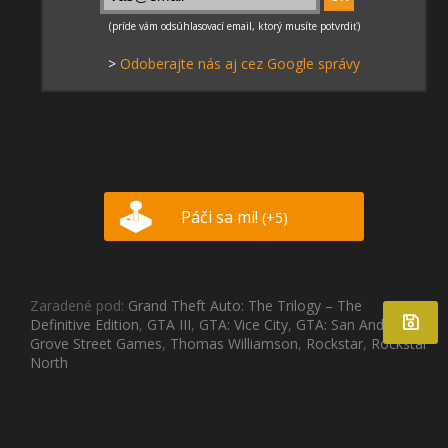
>
Odoberajte nás aj cez Google správy
Páči sa mi!
(+5)
Zaradené pod:
Grand Theft Auto: The Trilogy – The
Definitive Edition
,
GTA III
,
GTA: Vice City
,
GTA: San Andreas
,
Grove Street Games
,
Thomas Williamson
,
Rockstar
,
Rockstar
North