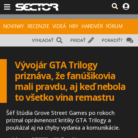
NOVINKY
RECENZIE
VIDEÁ
HRY
HARDVÉR
FÓRUM
VYHĽADAŤ
PRIDAŤ
PORADIŤ?
Vývojár GTA Trilogy
priznáva, že fanúšikovia
mali pravdu, aj keď nebola
to všetko vina remastru
Šéf štúdia Grove Street Games po rokoch
priznal oprávnenosť kritiky GTA Trilogy a
poukázal aj na chyby vydania a komunikácie.