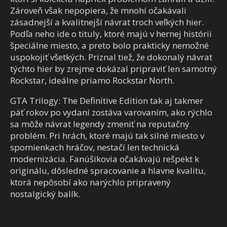
Zároveň však nepopiera, že mnohí očakávali
zásadnejší a kvalitnejší návrat troch veľkých hier.
Podľa neho ide o tituly, ktoré majú v hernej histórii
špeciálne miesto, a preto bolo prakticky nemožné
uspokojiť všetkých. Priznal tiež, že dokonalý návrat
týchto hier by zrejme dokázal pripraviť len samotný
Rockstar, ideálne priamo Rockstar North.
GTA Trilogy: The Definitive Edition tak aj takmer
päť rokov po vydaní zostáva varovaním, ako rýchlo
sa môže návrat legendy zmeniť na reputačný
problém. Pri hrách, ktoré majú tak silné miesto v
spomienkach hráčov, nestačí len technická
modernizácia. Fanúšikovia očakávajú rešpekt k
originálu, dôsledné spracovanie a hlavne kvalitu,
ktorá nepôsobí ako narýchlo pripravený
nostalgický balík.