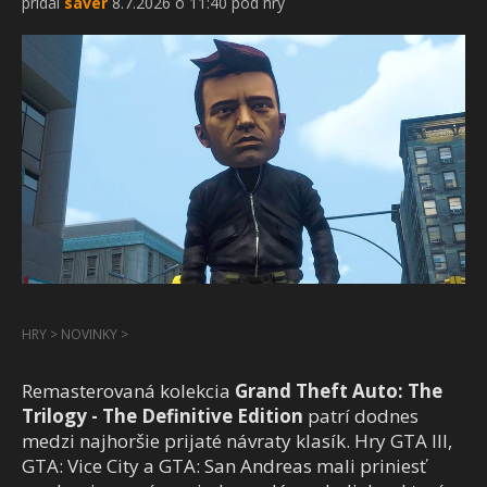
pridal
saver
8.7.2026 o 11:40 pod hry
HRY
>
NOVINKY
>
Remasterovaná kolekcia
Grand Theft Auto: The
Trilogy - The Definitive Edition
patrí dodnes
medzi najhoršie prijaté návraty klasík. Hry GTA III,
GTA: Vice City a GTA: San Andreas mali priniesť