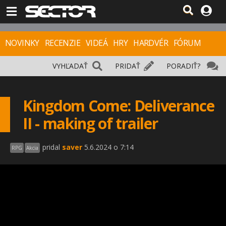
NOVINKY
RECENZIE
VIDEÁ
HRY
HARDVÉR
FÓRUM
VYHĽADAŤ
PRIDAŤ
PORADIŤ?
Kingdom Come: Deliverance
II - making of trailer
pridal
saver
5.6.2024 o 7:14
RPG
Akcia