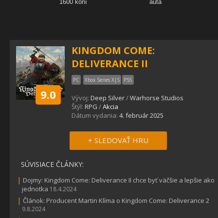
KINGDOM COME:
DELIVERANCE II
PC
Xbox Series X|S
PS5
9.0
Vývoj:
Deep Silver
/
Warhorse Studios
Štýl:
RPG
/
Akcia
Dátum vydania:
4. február 2025
+ SLEDOVAŤ HRU
SÚVISIACE ČLÁNKY:
|
Dojmy: Kingdom Come: Deliverance II chce byť väčšie a lepšie ako
jednotka
18.4.2024
|
Článok: Producent Martin Klíma o Kingdom Come: Deliverance 2
9.8.2024