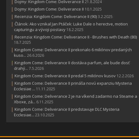
|
Dojmy: Kingdom Come: Deliverance II
21.8.2024
|
Dojmy: Kingdom Come: Deliverance II
10.1.2025
|
Recenzia: Kingdom Come: Deliverance II (90)
3.2.2025
|
Článok: Ako vznikal Jan Ptáček: Luke Dale o herectve, motion
capturingu a vývoji postavy
18.2.2025
|
Recenzia: Kingdom Come: Deliverance II - Brushes with Death (80)
18.7.2025
|
Kingdom Come: Deliverance II prekonalo 6 miliónov predaných
kuso...
26.6.2026
|
Kingdom Come: Deliverance II dostáva parfum, ale bude dosť
drahý...
7.5.2026
|
Kingdom Come: Deliverance II predal 5 miliónov kusov
12.2.2026
|
Kingdom Come: Deliverance II prináša novú expanziu Mysteria
Ecclesiae ...
11.11.2025
|
Kingdom Come: Deliverance 2 je na víkend zadarmo na Steame a
Xboxe, zá...
6.11.2025
|
Kingdom Come: Deliverance II predstavuje DLC Mysteria
Ecclesiae...
23.10.2025