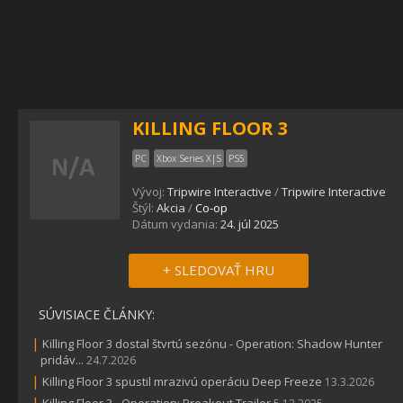
KILLING FLOOR 3
PC
Xbox Series X|S
PS5
Vývoj:
Tripwire Interactive
/
Tripwire Interactive
Štýl:
Akcia
/
Co-op
Dátum vydania:
24. júl 2025
+ SLEDOVAŤ HRU
SÚVISIACE ČLÁNKY:
|
Killing Floor 3 dostal štvrtú sezónu - Operation: Shadow Hunter
pridáv...
24.7.2026
|
Killing Floor 3 spustil mrazivú operáciu Deep Freeze
13.3.2026
|