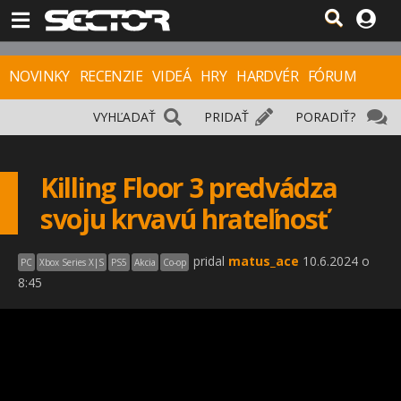
NOVINKY
RECENZIE
VIDEÁ
HRY
HARDVÉR
FÓRUM
VYHĽADAŤ
PRIDAŤ
PORADIŤ?
Killing Floor 3 predvádza
svoju krvavú hrateľnosť
pridal
matus_ace
10.6.2024 o
PC
Xbox Series X|S
PS5
Akcia
Co-op
8:45