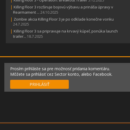
Killing Floor 3 - Operation: Breakout Trailer
5.12.2025
|
Killing Floor 3 rozširuje bojovú výbavu a prináša úpravy v
Rearmament ...
24.10.2025
|
Zombie akcia Killing Floor 3 je po odklade konečne vonku
24.7.2025
|
Killing Floor 3 sa pripravuje na krvavý kúpeľ, ponúka launch
trailer...
18.7.2025
Prosím prihláste sa pre možnosť pridania komentáru.
Môžete sa prihlásiť cez Sector konto, alebo Facebook.
PRIHLÁSIŤ