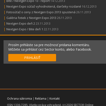
|
Bite / Nextgen Expo 13 - report
14.12.2013
|
Nextgen Expo súťaž vyhodnotená, darčeky rozdané
16.12.2013
|
Fotosúťaž o ceny z Nextgen Expo 2013 spustená
26.11.2013
|
Galéria fotiek z Nextgen Expo 2013
26.11.2013
|
Nextgen Expo deň 2
23.11.2013
|
Nextgen Expo / Bite deň 1
22.11.2013
Prosím prihláste sa pre možnosť pridania komentáru.
Môžete sa prihlásiť cez Sector konto, alebo Facebook.
PRIHLÁSIŤ
Ochrana súkromia
|
Reklama
|
Kontakt
ISSN 1336-7285. Všetky práva vyhradené. (c) 2026 SECTOR Online