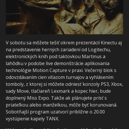
V sobotu sa môžete tešiť okrem prezentácií Kinectu aj
na predstavenie herných zariadení od Logitechu,
elektronických kníh pod taktovkou Martinus a
lahôdku v podobe live demonštrácie aplikovania
technológie Motion Capture v praxi. Večerný blok s
odovzdávaním cien víťazom turnajov a vyhlásením
tomboly, z ktorej si môžete odniesť konzoly PS3, Xbox,
sady Move, tlačiareň Lexmark a kopec hier, bude
doplnený Miss Expo. Takže ak plánujete prísť s
priateľkou alebo manželkou, môže byť korunovaná.
Sobotňajší program uzatvorí približne o 20.00
vystúpenie kapely TANX.