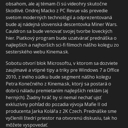
obsahom, ale aj témam či sú videohry skutočne
škodlivé. Ondrej Macko z PC Revue vás prevedie
svetom moderných technológií a odprezentovaná
bude aj nádejná slovenská descentovka Miner Wars.
Cauldron sa bude venovať svojej tvorbe loveckých
hier. Piatkový program bude uzatvárať prednáška o
najlepších a najhorších sci-fi filmoch nášho kolegu zo
sesterského webu Kinema.sk.
Sobotu otvorí blok Microsoftu, v ktorom sa dozviete
zaujímavé a vtipné tipy a triky pre Windows 7 a Office
2010, z iného súdku bude segment nášho kolegu
Petra Konečného z Kinema.sk, ktorý sa postará o
dobrú náladu premietaním najlepších reklám (aj
herných). Žiadny hráč by si nemal nechať ujsť
exkluzívny pohľad do pozadia vývoja Mafie II od
producenta Jarka Kolářa z 2K Czech. Prednáške sme
vyčlenili štedrí priestor na otvorenú diskusiu, tak ho
môžete vyspovedať.