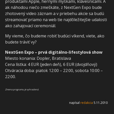
produktami Apple, hernými myškami, klávesnicami. A
ak náhodou niečo zmeškáte, z NextGen Expo bude
zhotovený video záznam a v priebehu akcie sa budú
streamovať priamo na web tie najdôležitejšie udalosti
ako zahajovací ceremoniál.
My vieme, čo budeme robiť budúci víkend, viete, ako
budete tráviť vy?
NextGen Expo – prvá digitálno-lifestylová show
Miesto konania: Dopler, Bratislava
Cena lístka: 4 EUR (jeden deň), 6 EUR (dvojdňový)
Otváracia doba: piatok 12:00 – 22:00, sobota 10:00 –
22:00.
Zmena programu je vyhradená.
napísal
redakcia
5.11.2010