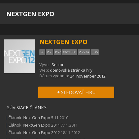
NEXTGEN EXPO
NEXTGEN EXPO
PC
PS3
PSP
Xbox 360
PS Vita
3DS
Vývoj:
Sector
Web:
domovská stránka hry
Dátum vydania:
24. november 2012
+ SLEDOVAŤ HRU
SÚVISIACE ČLÁNKY:
|
Článok: NextGen Expo
5.11.2010
|
Článok: NextGen Expo 2011
7.11.2011
|
Článok: NextGen Expo 2012
18.11.2012