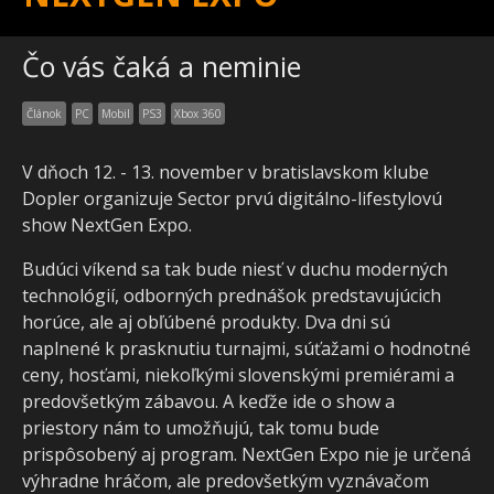
Čo vás čaká a neminie
Článok
PC
Mobil
PS3
Xbox 360
V dňoch 12. - 13. november v bratislavskom klube
Dopler organizuje Sector prvú digitálno-lifestylovú
show NextGen Expo.
Budúci víkend sa tak bude niesť v duchu moderných
technológií, odborných prednášok predstavujúcich
horúce, ale aj obľúbené produkty. Dva dni sú
naplnené k prasknutiu turnajmi, súťažami o hodnotné
ceny, hosťami, niekoľkými slovenskými premiérami a
predovšetkým zábavou. A keďže ide o show a
priestory nám to umožňujú, tak tomu bude
prispôsobený aj program. NextGen Expo nie je určená
výhradne hráčom, ale predovšetkým vyznávačom