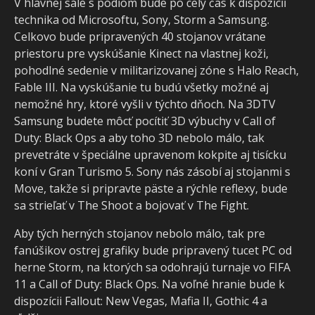
V hlavnej sále s pódiom bude po celý čas k dispozícii
technika od Microsoftu, Sony, Storm a Samsung.
Celkovo bude pripravených 40 stojanov vrátane
priestoru pre vyskúšanie Kinect na vlastnej koži,
pohodlné sedenie v militarizovanej zóne s Halo Reach,
Fable III. Na vyskúšanie tu budú všetky možné aj
nemožné hry, ktoré vyšli v týchto dňoch. Na 3DTV
Samsung budete môcť pocítiť 3D výbuchy v Call of
Duty: Black Ops a aby toho 3D nebolo málo, tak
prevetráte v špeciálne upravenom kokpite aj tisícku
koní v Gran Turismo 5. Sony nás zásobí aj stojanmi s
Move, takže si pripravte päste a rýchle reflexy, bude
sa strieľať v The Shoot a bojovať v The Fight.
Aby tých herných stojanov nebolo málo, tak pre
fanúšikov ostrej grafiky bude pripravený tucet PC od
herne Storm, na ktorých sa odohrajú turnaje vo FIFA
11 a Call of Duty: Black Ops. Na voľné hranie bude k
dispozícii Fallout: New Vegas, Mafia II, Gothic 4 a