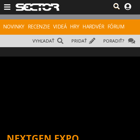
NOVINKY
RECENZIE
VIDEÁ
HRY
HARDVÉR
FÓRUM
VYHĽADAŤ
PRIDAŤ
PORADIŤ?
NEXTGEN EXPO