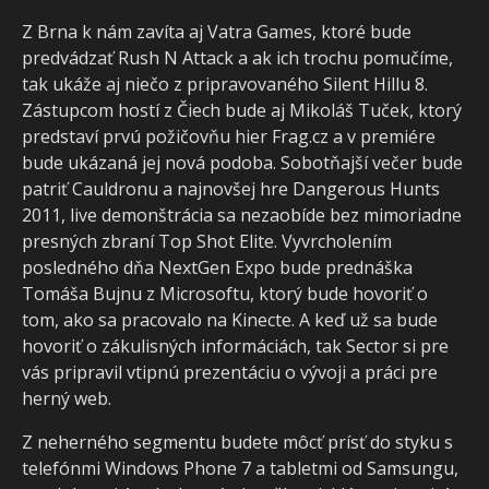
Z Brna k nám zavíta aj Vatra Games, ktoré bude
predvádzať Rush N Attack a ak ich trochu pomučíme,
tak ukáže aj niečo z pripravovaného Silent Hillu 8.
Zástupcom hostí z Čiech bude aj Mikoláš Tuček, ktorý
predstaví prvú požičovňu hier Frag.cz a v premiére
bude ukázaná jej nová podoba. Sobotňajší večer bude
patriť Cauldronu a najnovšej hre Dangerous Hunts
2011, live demonštrácia sa nezaobíde bez mimoriadne
presných zbraní Top Shot Elite. Vyvrcholením
posledného dňa NextGen Expo bude prednáška
Tomáša Bujnu z Microsoftu, ktorý bude hovoriť o
tom, ako sa pracovalo na Kinecte. A keď už sa bude
hovoriť o zákulisných informáciách, tak Sector si pre
vás pripravil vtipnú prezentáciu o vývoji a práci pre
herný web.
Z neherného segmentu budete môcť prísť do styku s
telefónmi Windows Phone 7 a tabletmi od Samsungu,