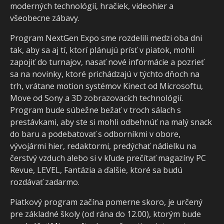
moderných technológií, hračiek, videohier a
všeobecne zábavy.
Program NextGen Expo sme rozdelili medzi oba dni
tak, aby sa aj tí, ktorí plánujú prísť v piatok, mohli
zapojiť do turnajov, nasať nové informácie a pozrieť
sa na novinky, ktoré prichádzajú v týchto dňoch na
trh, vrátane motion systémov Kinect od Microsoftu,
Move od Sony a 3D zobrazovacích technológií.
Program bude súbežne bežať v troch sálach s
prestávkami, aby ste si mohli odbehnúť na malý snack
do baru a podebatovať s odborníkmi v obore,
vývojármi hier, redaktormi, predýchať nádielku na
čerstvý vzduch alebo si v kľude prečítať magazíny PC
Revue, LEVEL, Fantázia a ďalšie, ktoré sa budú
rozdávať zadarmo.
Piatkový program začína pomerne skoro, je určený
pre základné školy (od rána do 12.00), ktorým bude