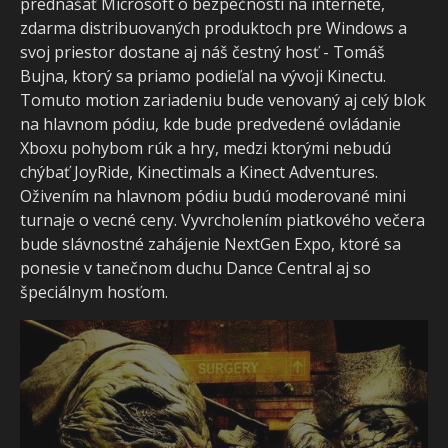
prednášať Microsoft o bezpečnosti na internete,
zdarma distribuovaných produktoch pre Windows a
svoj priestor dostane aj náš čestný hosť - Tomáš
Bujna, ktorý sa priamo podieľal na vývoji Kinectu.
Tomuto motion zariadeniu bude venovaný aj celý blok
na hlavnom pódiu, kde bude predvedené ovládanie
Xboxu pohybom rúk a hry, medzi ktorými nebudú
chýbať JoyRide, Kinectimals a Kinect Adventures.
Oživením na hlavnom pódiu budú moderované mini
turnaje o vecné ceny. Vyvrcholením piatkového večera
bude slávnostné zahájenie NextGen Expo, ktoré sa
ponesie v tanečnom duchu Dance Central aj so
špeciálnym hosťom.