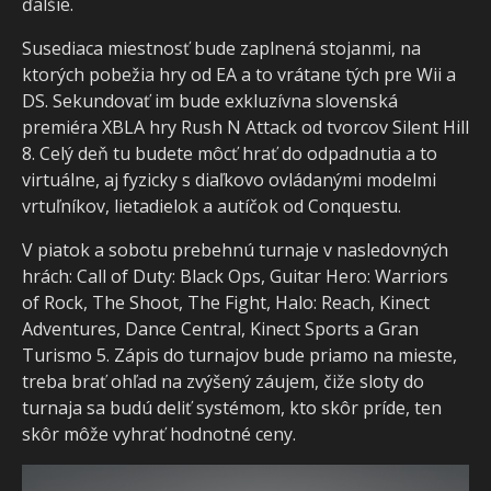
ďalšie.
Susediaca miestnosť bude zaplnená stojanmi, na
ktorých pobežia hry od EA a to vrátane tých pre Wii a
DS. Sekundovať im bude exkluzívna slovenská
premiéra XBLA hry Rush N Attack od tvorcov Silent Hill
8. Celý deň tu budete môcť hrať do odpadnutia a to
virtuálne, aj fyzicky s diaľkovo ovládanými modelmi
vrtuľníkov, lietadielok a autíčok od Conquestu.
V piatok a sobotu prebehnú turnaje v nasledovných
hrách: Call of Duty: Black Ops, Guitar Hero: Warriors
of Rock, The Shoot, The Fight, Halo: Reach, Kinect
Adventures, Dance Central, Kinect Sports a Gran
Turismo 5. Zápis do turnajov bude priamo na mieste,
treba brať ohľad na zvýšený záujem, čiže sloty do
turnaja sa budú deliť systémom, kto skôr príde, ten
skôr môže vyhrať hodnotné ceny.