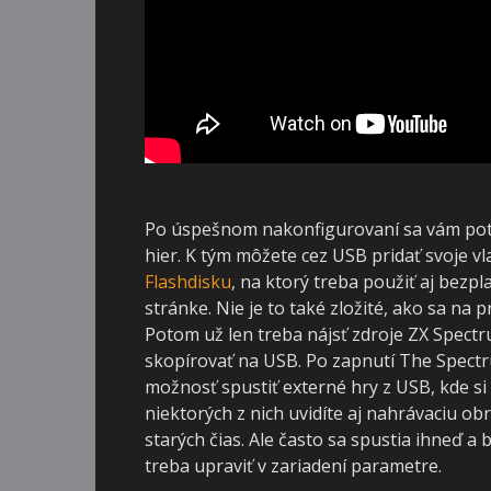
Po úspešnom nakonfigurovaní sa vám pot
hier. K tým môžete cez USB pridať svoje vl
Flashdisku
, na ktorý treba použiť aj bezp
stránke. Nie je to také zložité, ako sa na 
Potom už len treba nájsť zdroje ZX Spect
skopírovať na USB. Po zapnutí The Spect
možnosť spustiť externé hry z USB, kde si 
niektorých z nich uvidíte aj nahrávaciu o
starých čias. Ale často sa spustia ihneď a 
treba upraviť v zariadení parametre.