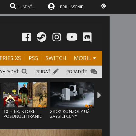
PRIHLÁSENIE
ERIES XS
PS5
SWITCH
MOBIL
VYHĽADAŤ
PRIDAŤ
PORADIŤ?
28
73
D
10 HIER, KTORÉ
XBOX KONZOLY UŽ
POSUNULI HRANIE
ZVÝŠILI CENY
VPRED