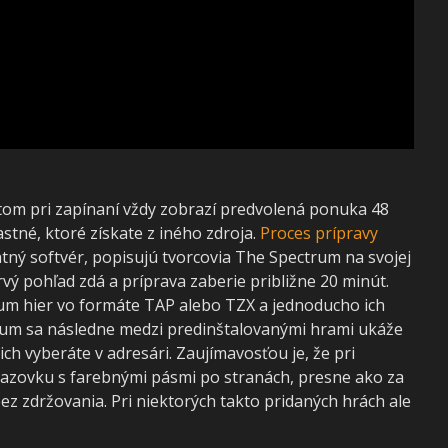
om pri zapínaní vždy zobrazí predvolená ponuka 48
astné, ktoré získate z iného zdroja.
Proces prípravy
latný softvér, popisujú tvorcovia The Spectrum na svojej
prvý pohľad zdá a príprava zaberie približne 20 minút.
rum hier vo formáte TAP alebo TZX a jednoducho ich
rum sa následne medzi predinštalovanými hrami ukáže
ich vyberáte v adresári. Zaujímavosťou je, že pri
brazovku s farebnými pásmi po stranách, presne ako za
bez zdržovania. Pri niektorých takto pridaných hrách ale