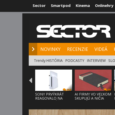
Sector
Smartpod
Kinema
Onlinehry
NOVINKY
RE
NOVINKY
RECENZIE
VIDEÁ
Trendy:
HISTÓRIA
PODCASTY
INTERVIEW
SLO
258
99
SONY PRVÝKRÁT
AI FIRMY VO VEĽKOM
REAGOVALO NA
SKUPUJÚ A NIČIA
KRITIKU HRÁČOV,
KNIHY,