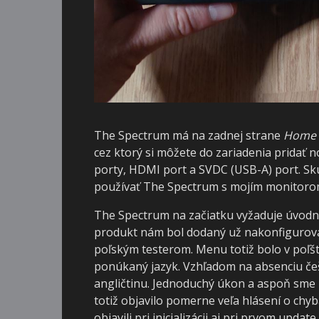
The Spectrum má na zadnej strane
Home
cez ktorý si môžete do zariadenia pridať 
porty, HDMI port a SVDC (USB-A) port. Sk
používať The Spectrum s mojím monitorom
The Spectrum na začiatku vyžaduje úvodné
produkt nám bol dodaný už nakonfigurov
poľským testerom. Menu totiž bolo v poľšti
ponúkaný jazyk. Vzhľadom na absenciu češ
angličtinu. Jednoduchý úkon a aspoň sme m
totiž objavilo pomerne veľa hlásení o chyb
objavili pri inicializácii aj pri prvom upd