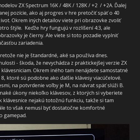
odelov ZX Spectrum 16K / 48K / 128K / +2 / +2A. Ďalej
ej pozície, ako aj progres v hre pretočiť späť o 40
ivot. Okrem iných detailov viete pri obrazovke zvoliť
tro štýle. Keďže hry fungujú v rozlíšení 4:3, ale
azovky je čierny. Ale viete si toto pozadie vyplniť
účasťou zariadenia.
retože nie je štandardné, aké sa používa dnes.
losti - škoda, že nevychádza z praktickejšej verzie ZX
 klávesniciam. Okrem iného tam nenájdete samostatné
a 8, ktoré sú podobne ako ďalšie klávesy viacúčelové.
i, na potvrdenie voľby je M, na návrat späť slúži B.
aké úkony niekoľko klávesov, z ktorých si vyberiete
 klávesnice nejakú totožnú funkciu, takže si tam
tále to však nemusí byť dostatočne komfortné
ebo gamepad.