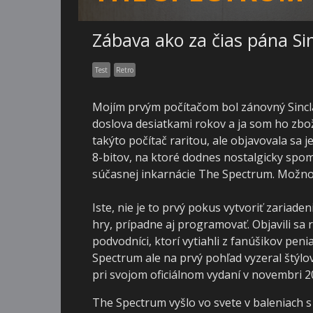
Zábava ako za čias pána Sin
Test
Retro
Mojím prvým počítačom bol zánovný Sinclai
doslova desiatkami rokov a ja som ho zbo
takýto počítač raritou, ale objavovala sa j
8-bitov, na ktoré dodnes nostalgicky spom
súčasnej inkarnácie The Spectrum. Možno 
Iste, nie je to prvý pokus vytvoriť zariade
hry, prípadne aj programovať. Objavili sa
podvodníci, ktorí vytiahli z fanúšikov pen
Spectrum ale na prvý pohľad vyzeral štýlov
pri svojom oficiálnom vydaní v novembri 2
The Spectrum vyšlo vo svete v baleniach 