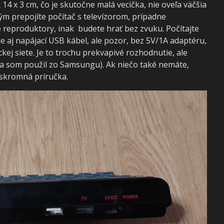
14 x 3 cm, čo je skutočne malá vecička, nie oveľa väčšia
ým prepojíte počítač s televízorom, prípadne
 reproduktory, inak budete hrať bez zvuku. Počítajte
je aj napájací USB kábel, ale pozor, bez 5V/1A adaptéru,
ckej siete. Je to trochu prekvapivé rozhodnutie, ale
a som použil zo Samsungu). Ak niečo také nemáte,
 skromná príručka.