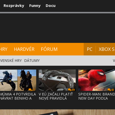
Rozprávky
Funny
Docu
CENZIE
VIDEÁ
HARDVÉR
FÓRUM
HRY
HARDVÉR
FÓRUM
PC
XBOX S
VENSKÉ HRY
DÁTUMY
27
49
43
MÚMIA 4 POTVRDILA
V EÚ ZAČALI PLATIŤ
SPIDER-MAN: BRAN
NÁVRAT BENIHO A
NOVÉ PRAVIDLÁ
NEW DAY PODĽA
ARDETHA
PRÁVA NA
ODHADOV OT