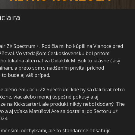
claira
r ZX Spectrum +. Rodičia mi ho kúpili na Vianoce pred
žňoval. Vo vtedajšom Československu bol pritom
eho lokálna alternatíva Didaktik M. Boli to krásne časy
ínam, a preto som s nadšením privítal príchod
to bude aj váš prípad.
nie alebo emuláciu ZX Spectrum, kde by sa dali hrať retro
 rôzne, viac alebo menej úspešné pokusy a aj
iaze na Kickstarteri, ale produkt nikdy nebol dodaný. The
o a aj vďaka Matúšovi Ace sa dostal aj do Sectoru už
024.
s menšími odchýlkami, ale to štandardné obsahuje