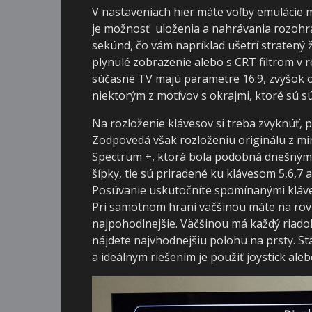
V nastaveniach hier máte voľby emulácie m
je možnosť uloženia a nahrávania rozohran
sekúnd, čo vám napríklad ušetrí stratený ž
plynulé zobrazenie alebo s CRT filtrom v re
súčasné TV majú parametre 16:9, zvyšok obr
niektorým z motívov s okrajmi, ktoré sú s
Na rozloženie klávesov si treba zvyknúť, p
Zodpovedá však rozloženiu originálu z minu
Spectrum +, ktorá bola podobná dnešným
šípky, tie sú priradené ku klávesom 5,6,7 
Posúvanie uskutočníte spomínanými klávesm
Pri samotnom hraní väčšinou máte na rovn
najpohodlnejšie. Väčšinou má každý riadok
nájdete najvhodnejšiu polohu na prsty. S
a ideálnym riešením je použiť joystick al