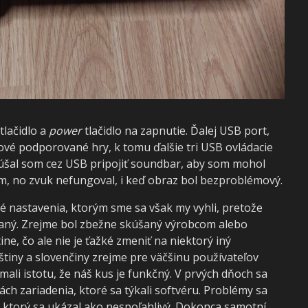
tlačidlo a
power
tlačidlo na zapnutie. Ďalej USB port,
nové podporované hry, k tomu ďalšie tri USB ovládacie
úšal som cez USB pripojiť soundbar, aby som mohol
, no zvuk nefungoval, i keď obraz bol bezproblémový.
 nastavenia, ktorým sme sa však my vyhli, pretože
aný. Zrejme bol zbežne skúšaný výrobcom alebo
ne, čo ale nie je ťažké zmeniť na niektorý iný
tiny a slovenčiny zrejme pre väčšinu používateľov
ali istotu, že náš kus je funkčný. V prvých dňoch sa
ách zariadenia, ktoré sa týkali softvéru. Problémy sa
ate, ktorý sa ukázal ako nespoľahlivý. Dokonca samotní