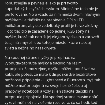
robustnejšie a pevnejšie, ako je pri týchto
superľahkých myškách zvykom. Minimálne teda nie je
perforované. No a vzadu za ním medzi dvomi hlavnými
myšítkami je tlačidlo na prepínanie DPI s LED
indikátorom, aby ste vedeli, aký profil je teraz aktívny.
Toto tlačidlo je zasadené do jedinej RGB zóny na
myške, ktorá tak neruší jej elegantný dizajn a zároveň
tu aj má zmysel, lebo toto je miesto, ktoré naozaj
svieti a bežne ho nezakryjete.
Na spodnej strane myšky je prepínač na
vypnutie/zapnutie myšky a tlačidlo na režim
pripojenia. Samozrejme, myšku môžete používať na
kábli, ale poteší, že máte k dispozícii dve bezdrôtové
možnosti pripojenia - Lightspeed a Bluetooth. myš tak
môžete mať pripojenú na svoje herné železo aj
pracovný notebook a vždy si len stlačíte tlačidlo na
prepnutie pripojenia. Na spodnej strane musím opäť
vyzdvihnúť slot na vloženie receivera, čo sa hodí, keď