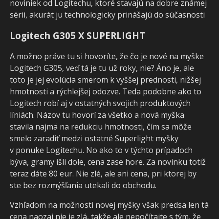
noviniek od Logitechu, ktoré stavajú na dobre známej
sérii, akurát ju technologicky prinášajú do súčasnosti
Logitech G305 X SUPERLIGHT
A možno práve tu si hovoríte, že čo je nové na myške
Logitech G305, veď tá je tu už roky, nie? Áno je, ale
toto je jej evolúcia smerom k vyššej prednosti, nižšej
hmotnosti a rýchlejšej odozve. Teda podobne ako to
Logitech robí aj v ostatných svojich produktových
líniách. Názov tu hovorí za všetko a nová myška
stavila najmä na redukciu hmotnosti, čím sa môže
smelo zaradiť medzi ostatné Superlight myšky
v ponuke Logitechu. No ako to v týchto prípadoch
býva, gramy išli dole, cena zase hore. Za novinku totiž
teraz dáte 80 eur. Nie zlé, ale ani cena, pri ktorej by
ste bez rozmýšľania utekali do obchodu.
Vzhľadom na možnosti novej myšky však predsa len tá
cena naozaj nie je zlá, takže ale nepočítajte s tým, že