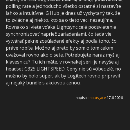
polling rate a jednoducho všetko ostatné si nastavíte
ľahko a intuitívne. G Hub je dnes už vychytaný tak, že
to zvládne aj niekto, kto sa o tieto veci nezaujíma.
Rovnako si viete vďaka Lightsync celé podsvietenie
synchronizovať naprieč zariadeniami, čo teda vie
vytvárať pekne zosúladené efekty aj podľa toho, čo
práve robíte. Možno aj preto by som o tom celom
uvažoval rovno ako o sete. Potrebujete naraz myš aj
klávesnicu? Tu ich máte, v rovnakej sérii je navyše aj
headset G325 LIGHTSPEED. Ceny nie sú vôbec zlé, no
možno by bolo super, ak by Logitech rovno pripravil
aj nejaký bundle s akciovou cenou.
napísal
matus_ace
17.6.2026