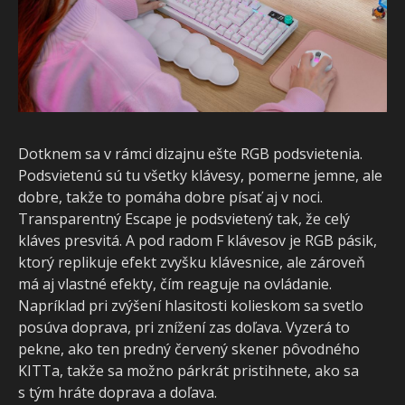
Dotknem sa v rámci dizajnu ešte RGB podsvietenia.
Podsvietenú sú tu všetky klávesy, pomerne jemne, ale
dobre, takže to pomáha dobre písať aj v noci.
Transparentný Escape je podsvietený tak, že celý
kláves presvitá. A pod radom F klávesov je RGB pásik,
ktorý replikuje efekt zvyšku klávesnice, ale zároveň
má aj vlastné efekty, čím reaguje na ovládanie.
Napríklad pri zvýšení hlasitosti kolieskom sa svetlo
posúva doprava, pri znížení zas doľava. Vyzerá to
pekne, ako ten predný červený skener pôvodného
KITTa, takže sa možno párkrát pristihnete, ako sa
s tým hráte doprava a doľava.