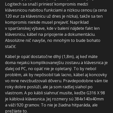
Logitech sa snaží priniesť kompromis medzi
klávesnicou nabitou funkciami a nízkou cenou (a cena
120 eur za klávesnicu už dnes je nízka), takže sa ten
kompromis niekde musel prejaviť. Napríklad
v sparťanskej výbave, kde v balení nájdete fakt len
klávesnicu, kábel na pripojenie a dokumentáciu.
Absolútne nič navyše, no mnohým to bude bohato
stačiť.
Kábel je opäť dostatočne dlhý (1,8m), aj keď máte
doma nejakú komplikovanejšiu zostavu a klávesnica je
ďalej od PC, no opäť nie je opletaný. To by nebol
problém, ak by nepôsobil tak lacno, kábel aj koncovky
vo mne nevzbudzovali dôveru. Pravdepodobne vám tie
roky dobre poslúži, ale ja som radšej siahol po
vlastnom. A po kábli siahnuť musíte, keďže G316 X 98
je káblová klávesnica. Jej rozmery sú 384x140x40mm
a váži 920 gramov. To nie je žiadna hitparáda, ale
prežijete to.