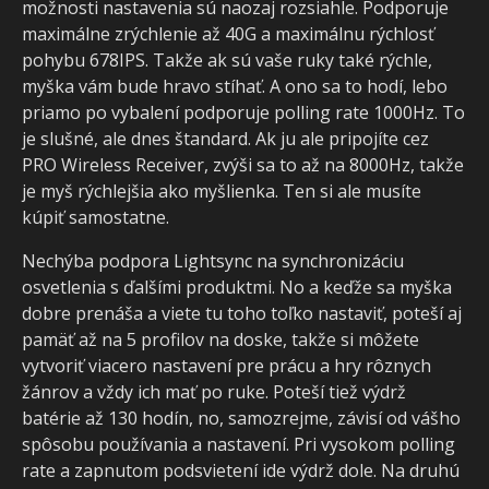
možnosti nastavenia sú naozaj rozsiahle. Podporuje
maximálne zrýchlenie až 40G a maximálnu rýchlosť
pohybu 678IPS. Takže ak sú vaše ruky také rýchle,
myška vám bude hravo stíhať. A ono sa to hodí, lebo
priamo po vybalení podporuje polling rate 1000Hz. To
je slušné, ale dnes štandard. Ak ju ale pripojíte cez
PRO Wireless Receiver, zvýši sa to až na 8000Hz, takže
je myš rýchlejšia ako myšlienka. Ten si ale musíte
kúpiť samostatne.
Nechýba podpora Lightsync na synchronizáciu
osvetlenia s ďalšími produktmi. No a keďže sa myška
dobre prenáša a viete tu toho toľko nastaviť, poteší aj
pamäť až na 5 profilov na doske, takže si môžete
vytvoriť viacero nastavení pre prácu a hry rôznych
žánrov a vždy ich mať po ruke. Poteší tiež výdrž
batérie až 130 hodín, no, samozrejme, závisí od vášho
spôsobu používania a nastavení. Pri vysokom polling
rate a zapnutom podsvietení ide výdrž dole. Na druhú