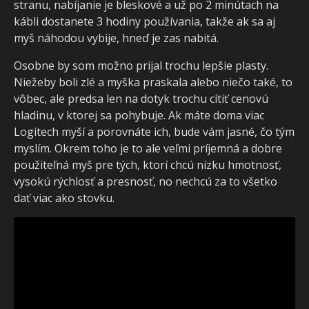
stranu, nabíjanie je bleskové a už po 2 minútach na
kábli dostanete 3 hodiny používania, takže ak sa aj
myš náhodou vybije, hneď je zas nabitá.
Osobne by som možno prijal trochu lepšie plasty.
Niežeby boli zlé a myška praskala alebo niečo také, to
vôbec, ale predsa len na dotyk trochu cítiť cenovú
hladinu, v ktorej sa pohybuje. Ak máte doma viac
Logitech myší a porovnáte ich, bude vám jasné, čo tým
myslím. Okrem toho je to ale veľmi príjemná a dobre
použiteľná myš pre tých, ktorí chcú nízku hmotnosť,
vysokú rýchlosť a presnosť, no nechcú za to všetko
dať viac ako stovku.