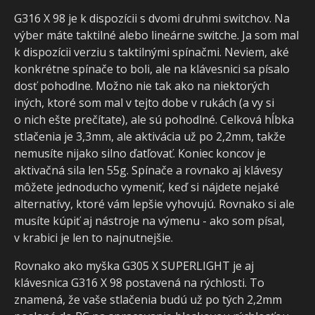
G316 X 98 je k dispozícii s dvomi druhmi switchov. Na
výber máte taktilné alebo lineárne switche. Ja som mal
k dispozícii verziu s taktilnými spínačmi. Neviem, aké
konkrétne spínače to boli, ale na klávesnici sa písalo
dosť pohodlne. Možno nie tak ako na niektorých
iných, ktoré som mal v tejto dobe v rukách (a vy si
o nich ešte prečítate), ale sú pohodlné. Celková hĺbka
stlačenia je 3,3mm, ale aktivácia už po 2,2mm, takže
nemusíte nijako silno ďatľovať. Koniec koncov je
aktivačná sila len 55g. Spínače a rovnako aj klávesy
môžete jednoducho vymeniť, keď si nájdete nejaké
alternatívy, ktoré vám lepšie vyhovujú. Rovnako si ale
musíte kúpiť aj nástroje na výmenu - ako som písal,
v krabici je len to najnutnejšie.
Rovnako ako myška G305 X SUPERLIGHT je aj
klávesnica G316 X 98 postavená na rýchlosti. To
znamená, že vaše stlačenia budú už po tých 2,2mm