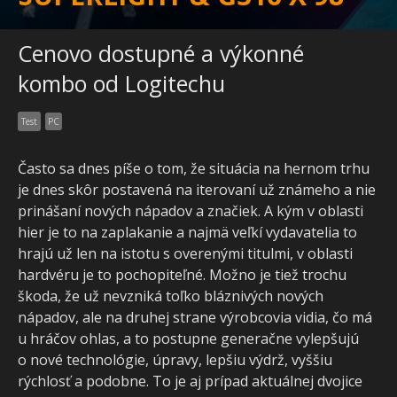
Cenovo dostupné a výkonné
kombo od Logitechu
Test
PC
Často sa dnes píše o tom, že situácia na hernom trhu
je dnes skôr postavená na iterovaní už známeho a nie
prinášaní nových nápadov a značiek. A kým v oblasti
hier je to na zaplakanie a najmä veľkí vydavatelia to
hrajú už len na istotu s overenými titulmi, v oblasti
hardvéru je to pochopiteľné. Možno je tiež trochu
škoda, že už nevzniká toľko bláznivých nových
nápadov, ale na druhej strane výrobcovia vidia, čo má
u hráčov ohlas, a to postupne generačne vylepšujú
o nové technológie, úpravy, lepšiu výdrž, vyššiu
rýchlosť a podobne. To je aj prípad aktuálnej dvojice