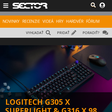
NOVINKY
RECENZIE
VIDEÁ
HRY
HARDVÉR
FÓRUM
VYHĽADAŤ
PRIDAŤ
PORADIŤ?
LOGITECH G305 X
SUPERLIGHT & G316 X 98