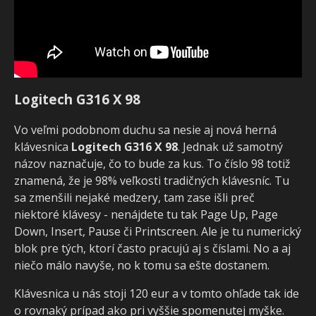
Logitech G316 X 98
Vo veľmi podobnom duchu sa nesie aj nová herná
klávesnica
Logitech G316 X 98
. Jednak už samotný
názov naznačuje, čo to bude za kus. To číslo 98 totiž
znamená, že je 98% veľkosti tradičných klávesníc. Tu
sa zmenšili nejaké medzery, tam zase išli preč
niektoré klávesy - nenájdete tu tak Page Up, Page
Down, Insert, Pause či Printscreen. Ale je tu numerický
blok pre tých, ktorí často pracujú aj s číslami. No a aj
niečo málo navyše, no k tomu sa ešte dostanem.
Klávesnica u nás stoji 120 eur a v tomto ohľade tak ide
o rovnaký prípad ako pri vyššie spomenutej myške.