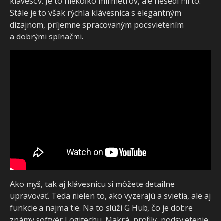
klávesov. Je to niekoľko milimetrov, ale nesedí mi to.
Stále je to však rýchla klávesnica s elegantným
dizajnom, príjemne spracovaným podsvietením
a dobrými spínačmi.
Ako myš, tak aj klávesnicu si môžete detailne
upravovať. Teda nielen to, ako vyzerajú a svietia, ale aj
funkcie a najmä tie. Na to slúži G Hub, čo je dobre
známy softvér Logitechu. Makrá, profily, podsvietenie,