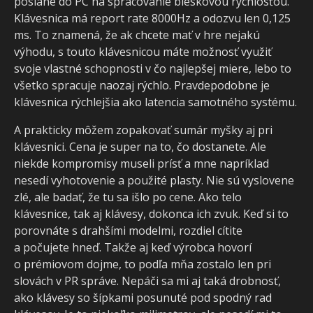
poslané do PC na spracovanie bleskovou rýchlosťou.
Klávesnica má report rate 8000Hz a odozvu len 0,125
ms. To znamená, že ak chcete mať v hre nejakú
výhodu, s touto klávesnicou máte možnosť využiť
svoje vlastné schopnosti v čo najlepšej miere, lebo to
všetko spracuje naozaj rýchlo. Pravdepodobne je
klávesnica rýchlejšia ako latencia samotného systému.
A prakticky môžem zopakovať sumár myšky aj pri
klávesnici. Cena je super na to, čo dostanete. Ale
niekde kompromisy museli prísť a mne napríklad
nesedí vyhotovenie a použité plasty. Nie sú vyslovene
zlé, ale badať, že tu sa išlo po cene. Ako telo
klávesnice, tak aj klávesy, dokonca ich zvuk. Keď si to
porovnáte s drahšími modelmi, rozdiel cítite
a počujete hneď. Takže aj keď výrobca hovorí
o prémiovom dojme, to podľa mňa zostalo len pri
slovách v PR správe. Nepáči sa mi aj taká drobnosť,
ako klávesy so šípkami posunuté pod spodný rad