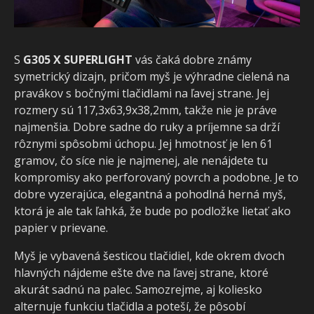
S
G305 X SUPERLIGHT
vás čaká dobre známy
symetrický dizajn, pričom myš je výhradne cielená na
pravákov s bočnými tlačidlami na ľavej strane. Jej
rozmery sú 117,3x63,9x38,2mm, takže nie je práve
najmenšia. Dobre sadne do ruky a príjemne sa drží
rôznymi spôsobmi úchopu. Jej hmotnosť je len 61
gramov, čo síce nie je najmenej, ale nenájdete tu
kompromisy ako perforovaný povrch a podobne. Je to
dobre vyzerajúca, elegantná a pohodlná herná myš,
ktorá je ale tak ľahká, že bude po podložke lietať ako
papier v prievane.
Myš je vybavená šesticou tlačidiel, kde okrem dvoch
hlavných nájdeme ešte dve na ľavej strane, ktoré
akurát sadnú na palec. Samozrejme, aj koliesko
alternuje funkciu tlačidla a poteší, že pôsobí