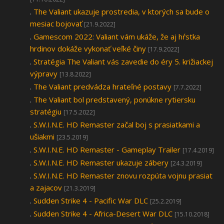
.
The Valiant ukazuje prostredia, v ktorých sa bude o
mesiac bojovať
[21.9.2022]
.
Gamescom 2022: Valiant vám ukáže, že aj hŕstka
hrdinov dokáže vykonať veľké činy
[17.9.2022]
.
Stratégia The Valiant vás zavedie do éry 5. križiackej
výpravy
[13.8.2022]
.
The Valiant predvádza hrateľné postavy
[7.7.2022]
.
The Valiant bol predstavený, ponúkne rytiersku
stratégiu
[17.5.2022]
.
S.W.I.N.E. HD Remaster začal boj s prasiatkami a
ušiakmi
[23.5.2019]
.
S.W.I.N.E. HD Remaster - Gameplay Trailer
[17.4.2019]
.
S.W.I.N.E. HD Remaster ukazuje zábery
[24.3.2019]
.
S.W.I.N.E. HD Remaster znovu rozpúta vojnu prasiat
a zajacov
[21.3.2019]
.
Sudden Strike 4 - Pacific War DLC
[25.2.2019]
.
Sudden Strike 4 - Africa-Desert War DLC
[15.10.2018]