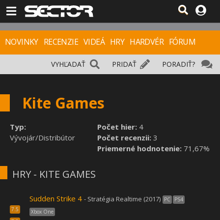
NOVINKY
RECENZIE
VIDEÁ
HRY
HARDVÉR
FÓRUM
VYHĽADAŤ
PRIDAŤ
PORADIŤ?
Kite Games
Typ:
Počet hier:
4
Vývojár/Distribútor
Počet recenzii:
3
Priemerné hodnotenie:
71,67%
HRY - KITE GAMES
Sudden Strike 4
- Stratégia Realtime (2017)
PC
PS4
7.5
Xbox One