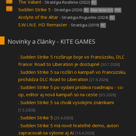
7.0
The Valiant
- Stratégia Realtime (2022)
PC
7.0
Sudden Strike 5
- Stratégia (2026)
PC
Xbox Series X|S
PS5
Acolyte of the Altar
- Stratégia Roguelite (2024)
PC
S.W.I.N.E. HD Remaster
- Stratégia (2019)
PC
Novinky a články - KITE GAMES
.
Sudden Strike 5 rozširuje boje vo Francúzsku, DLC
France: Road to Liberation je dostupné
[30.7.2026]
.
Sudden Strike 5 sa rozšíri o kampaň vo Francúzsku,
prichádza DLC Road to Liberation
[27.6.2026]
.
Sudden Strike 5 po vydaní pridáva roadmapu - co-
op, editor aj nová kampaň sú na ceste
[6.5.2026]
.
Sudden Strike 5 sa chváli vysokými známkami
[1.5.2026]
.
Sudden Strike 5
[23.4.2026]
.
Sudden Strike 5 má nové hrateľné demo, autori
zapracovali na výkone aj AI
[16.4.2026]