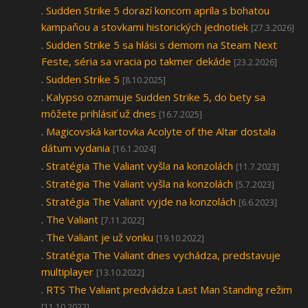
.
Sudden Strike 5 dorazí koncom apríla s bohatou
kampaňou a stovkami historických jednotiek
[27.3.2026]
.
Sudden Strike 5 sa hlási s demom na Steam Next
Feste, séria sa vracia po takmer dekáde
[23.2.2026]
.
Sudden Strike 5
[8.10.2025]
.
Kalypso oznamuje Sudden Strike 5, do bety sa
môžete prihlásiť už dnes
[16.7.2025]
.
Magicovská kartovka Acolyte of the Altar dostala
dátum vydania
[16.1.2024]
.
Stratégia The Valiant vyšla na konzolách
[11.7.2023]
.
Stratégia The Valiant vyšla na konzolách
[5.7.2023]
.
Stratégia The Valiant vyjde na konzolách
[6.6.2023]
.
The Valiant
[7.11.2022]
.
The Valiant je už vonku
[19.10.2022]
.
Stratégia The Valiant dnes vychádza, predstavuje
multiplayer
[13.10.2022]
.
RTS The Valiant predvádza Last Man Standing režim
[11.10.2022]