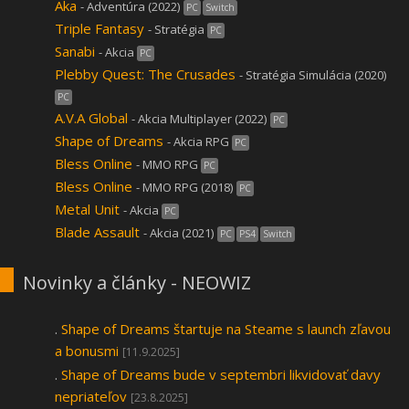
Aka
- Adventúra (2022)
PC
Switch
Triple Fantasy
- Stratégia
PC
Sanabi
- Akcia
PC
Plebby Quest: The Crusades
- Stratégia Simulácia (2020)
PC
A.V.A Global
- Akcia Multiplayer (2022)
PC
Shape of Dreams
- Akcia RPG
PC
Bless Online
- MMO RPG
PC
Bless Online
- MMO RPG (2018)
PC
Metal Unit
- Akcia
PC
Blade Assault
- Akcia (2021)
PC
PS4
Switch
Novinky a články - NEOWIZ
.
Shape of Dreams štartuje na Steame s launch zľavou
a bonusmi
[11.9.2025]
.
Shape of Dreams bude v septembri likvidovať davy
nepriateľov
[23.8.2025]