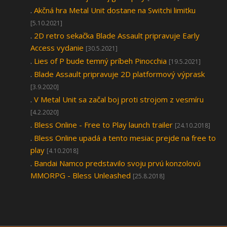
.
Akčná hra Metal Unit dostane na Switchi limitku
[5.10.2021]
.
2D retro sekačka Blade Assault pripravuje Early
Access vydanie
[30.5.2021]
.
Lies of P bude temný príbeh Pinocchia
[19.5.2021]
.
Blade Assault pripravuje 2D platformový výprask
[3.9.2020]
.
V Metal Unit sa začal boj proti strojom z vesmíru
[4.2.2020]
.
Bless Online - Free to Play launch trailer
[24.10.2018]
.
Bless Online upadá a tento mesiac prejde na free to
play
[4.10.2018]
.
Bandai Namco predstavilo svoju prvú konzolovú
MMORPG - Bless Unleashed
[25.8.2018]