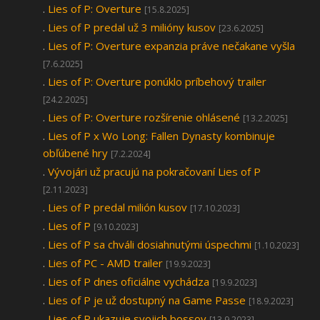
.
Lies of P: Overture
[15.8.2025]
.
Lies of P predal už 3 milióny kusov
[23.6.2025]
.
Lies of P: Overture expanzia práve nečakane vyšla
[7.6.2025]
.
Lies of P: Overture ponúklo príbehový trailer
[24.2.2025]
.
Lies of P: Overture rozšírenie ohlásené
[13.2.2025]
.
Lies of P x Wo Long: Fallen Dynasty kombinuje
obľúbené hry
[7.2.2024]
.
Vývojári už pracujú na pokračovaní Lies of P
[2.11.2023]
.
Lies of P predal milión kusov
[17.10.2023]
.
Lies of P
[9.10.2023]
.
Lies of P sa chváli dosiahnutými úspechmi
[1.10.2023]
.
Lies of PC - AMD trailer
[19.9.2023]
.
Lies of P dnes oficiálne vychádza
[19.9.2023]
.
Lies of P je už dostupný na Game Passe
[18.9.2023]
.
Lies of P ukazuje svojich bossov
[13.9.2023]