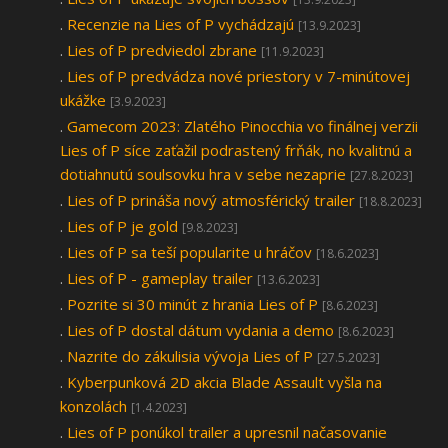
.
Recenzie na Lies of P vychádzajú
[13.9.2023]
.
Lies of P predviedol zbrane
[11.9.2023]
.
Lies of P predvádza nové priestory v 7-minútovej
ukážke
[3.9.2023]
.
Gamecom 2023: Zlatého Pinocchia vo finálnej verzii
Lies of P síce zaťažil podrastený frňák, no kvalitnú a
dotiahnutú soulsovku hra v sebe nezaprie
[27.8.2023]
.
Lies of P prináša nový atmosférický trailer
[18.8.2023]
.
Lies of P je gold
[9.8.2023]
.
Lies of P sa teší popularite u hráčov
[18.6.2023]
.
Lies of P - gameplay trailer
[13.6.2023]
.
Pozrite si 30 minút z hrania Lies of P
[8.6.2023]
.
Lies of P dostal dátum vydania a demo
[8.6.2023]
.
Nazrite do zákulisia vývoja Lies of P
[27.5.2023]
.
Kyberpunková 2D akcia Blade Assault vyšla na
konzolách
[1.4.2023]
.
Lies of P ponúkol trailer a upresnil načasovanie