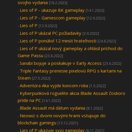
svojho vydania
[18.2.2023]
.
Lies of P - ukazuje 8K gameplay
[14.1.2023]
.
Lies of P - Gamescom gameplay
[12.9.2022]
.
Lies of P
[12.9.2022]
.
Lies of P ukázal PC požiadavky
[3.9.2022]
.
Lies of P ponúkol 12 minút hrateľnosti
[24.8.2022]
.
Lies of P ukázal nový gameplay a ohlásil príchod do
Game Passu
[23.8.2022]
.
Sanabi bojuje a poskakuje v Early Access
[23.6.2022]
.
Triple Fantasy prenesie pixelovú RPG s kartami na
Steam
[27.5.2022]
.
Adventúra Aka vyjde koncom roka
[1.5.2022]
.
Kyberpunková roguelite akcia Blade Assault čoskoro
príde na PC
[14.1.2022]
.
Blade Assault má dátum vydania
[8.1.2022]
.
Neowiz s dvomi novými hrami vstupuje do
blockchain gamingu
[13.12.2021]
.
Lies of P ukazuje svoj gameplay
[8.11.2021]