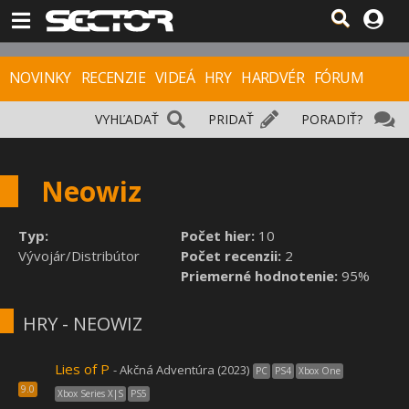
NOVINKY
RECENZIE
VIDEÁ
HRY
HARDVÉR
FÓRUM
VYHĽADAŤ
PRIDAŤ
PORADIŤ?
Neowiz
Typ:
Počet hier:
10
Vývojár/Distribútor
Počet recenzii:
2
Priemerné hodnotenie:
95%
HRY - NEOWIZ
Lies of P
- Akčná Adventúra (2023)
PC
PS4
Xbox One
9.0
Xbox Series X|S
PS5