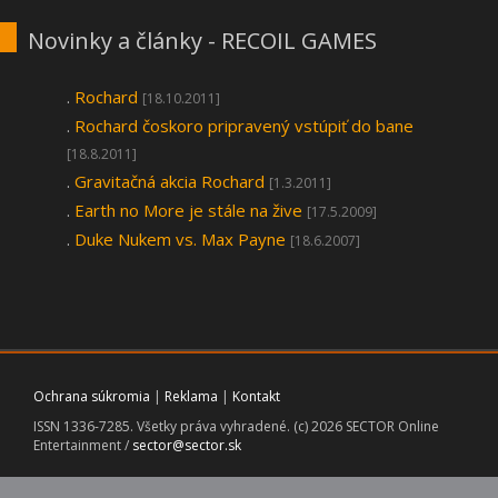
Novinky a články - RECOIL GAMES
.
Rochard
[18.10.2011]
.
Rochard čoskoro pripravený vstúpiť do bane
[18.8.2011]
.
Gravitačná akcia Rochard
[1.3.2011]
.
Earth no More je stále na žive
[17.5.2009]
.
Duke Nukem vs. Max Payne
[18.6.2007]
Ochrana súkromia
|
Reklama
|
Kontakt
ISSN 1336-7285. Všetky práva vyhradené. (c) 2026 SECTOR Online
Entertainment /
sector@sector.sk