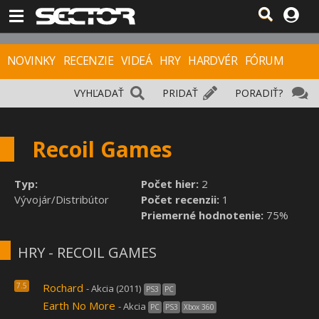
NOVINKY
RECENZIE
VIDEÁ
HRY
HARDVÉR
FÓRUM
VYHĽADAŤ
PRIDAŤ
PORADIŤ?
Recoil Games
Typ:
Počet hier:
2
Vývojár/Distribútor
Počet recenzii:
1
Priemerné hodnotenie:
75%
HRY - RECOIL GAMES
7.5
Rochard
- Akcia (2011)
PS3
PC
Earth No More
- Akcia
PC
PS3
Xbox 360