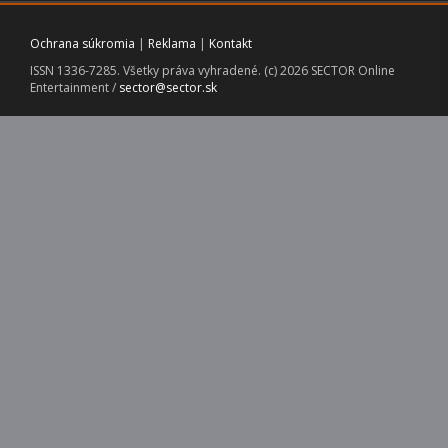
Ochrana súkromia
|
Reklama
|
Kontakt
ISSN 1336-7285. Všetky práva vyhradené. (c) 2026 SECTOR Online
Entertainment /
sector@sector.sk