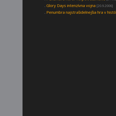
.
Glory Days intenzívna vojna
[20.9.2006]
.
Penumbra najstrašidelnejšia hra v histór