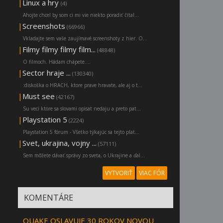
|
Linux a hry
(4)
Ahojte chcel by som ci mi vie niekto poradiť čítal...
|
Screenshots
(66966)
Vkladajte sem vaše zaujímavé screenshoty z hier. O...
|
Filmy filmy filmy film...
(48848)
O filmoch. Hádam chápete....
|
Sector hraje ...
(130340)
:diskoška o HRACH, ktore prave hravate, ale aj o t...
|
Must see
(42167)
Su veci ktore sa slovami opisat nedaju a preto pat...
|
Playstation 5
(2224)
Playstation 5 fórum - Všetko týkajúc sa tejto plat...
|
Svet, ukrajina, vojny ...
(57111)
Sem môžete dávať správy zo sveta, o Ukrajine a ďal...
VYTVORIŤ
VIAC FÓR
KOMENTÁRE
QUAKE OSLAVUJE 30 ROKOV NOVOU