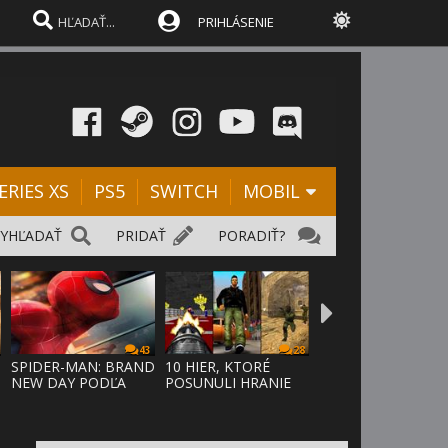
PRIHLÁSENIE
ERIES XS
PS5
SWITCH
MOBIL
VYHĽADAŤ
PRIDAŤ
PORADIŤ?
43
28
SPIDER-MAN: BRAND
10 HIER, KTORÉ
NEW DAY PODĽA
POSUNULI HRANIE
ODHADOV OT
VPRED