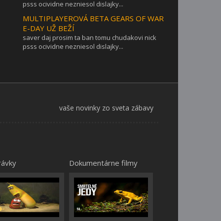
psss ocividne nezniesol dislajky...
MULTIPLAYEROVÁ BETA GEARS OF WAR
E-DAY UŽ BEŽÍ
saver daj prosim ta ban tomu chudakovi nick
psss ocividne nezniesol dislajky...
vaše novinky zo sveta zábavy
rávky
Dokumentárne filmy