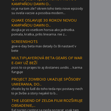
KAMPAŇOU DAWN O...
co je na tom zle? okrem toho tieto nove epizody
su ovela vacsie a posobia modern...
QUAKE OSLAVUJE 30 ROKOV NOVOU
KAMPAŇOU DAWN O...
dvojka je vo vsetkom horsia ako jednotka.
pomala, kratka, prilis linearna. nie z...
SCREENSHOTS
gow e-day beta max detaily čo šli nastaviť v
bete
MULTIPLAYEROVÁ BETA GEARS OF WAR
E-DAY UŽ BEŽÍ
psss to co prajes to aj dostanes uvidis ... karma
funguje
PROJECT ZOMBOID UKAZUJE SPÔSOBY
UMIERANIA, DO...
chcelo by to ľudí do toho teda npc postavy nech
to je živšie a story nejaké to b...
THE LEGEND OF ZELDA FILM ROZŠIRUJE
OBSADENIE,...
fuj! na ten casting sa neda pozerat. vsak tam