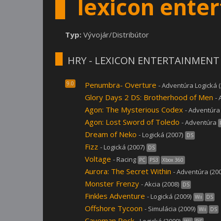
lexicon ente
Typ:
Vývojár/Distribútor
HRY - LEXICON ENTERTAINMENT
9.0
Penumbra- Overture
- Adventúra Logická (
Glory Days 2 DS: Brotherhood of Men
- 
Agon: The Mysterious Codex
- Adventúra 
Agon: Lost Sword of Toledo
- Adventúra
Dream of Neko
- Logická (2007)
DS
Fizz
- Logická (2007)
DS
Voltage
- Racing
PC
PS3
Xbox 360
Aurora: The Secret Within
- Adventúra (200
Monster Frenzy
- Akcia (2008)
DS
Finkles Adventure
- Logická (2009)
Wii
DS
Offshore Tycoon
- Simulácia (2009)
Wii
DS
Caveman Rock