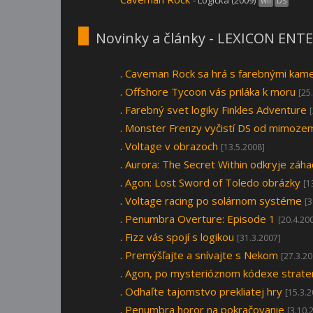
- Logická (2009)
Wii
DS
Novinky a články - LEXICON EN
.
Caveman Rock sa hrá s farebnými kam
.
Offshore Tycoon vás priláka k moru
[25
.
Farebný svet logiky Finkles Adventure
.
Monster Frenzy vyčistí DS od mimoze
.
Voltage v obrazoch
[13.5.2008]
.
Aurora: The Secret Within odkryje záh
.
Agon: Lost Sword of Toledo obrázky
[1
.
Voltage racing po solárnom systéme
[3
.
Penumbra Overture: Episode 1
[20.4.20
.
Fizz vás spojí s logikou
[31.3.2007]
.
Premýšľajte a snívajte s Nekom
[27.3.20
.
Agon, po mysterióznom kódexe strat
.
Odhaľte tajomstvo prekliatej hry
[15.3.
.
Penumbra horor na pokračovanie
[3.10.