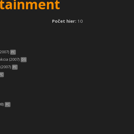
rtainment
Počet hier:
10
2007)
PC
Akcia (2007)
DS
(2007)
PC
PC
8)
PC