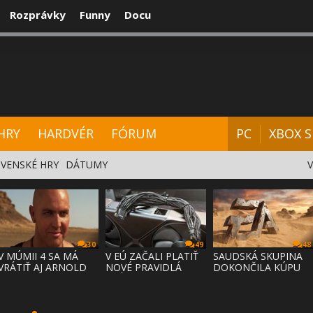
Rozprávky
Funny
Docu
CENZIE
VIDEÁ
HARDVÉR
FÓRUM
HRY
HARDVÉR
FÓRUM
PC
XBOX S
VENSKÉ HRY
DÁTUMY
30
49
48
V MÚMII 4 SA MÁ
V EÚ ZAČALI PLATIŤ
SAUDSKÁ SKUPINA
VRÁTIŤ AJ ARNOLD
NOVÉ PRAVIDLÁ
DOKONČILA KÚPU
VOSLOO AK
PRÁVA NA
EA ZA 55 MI