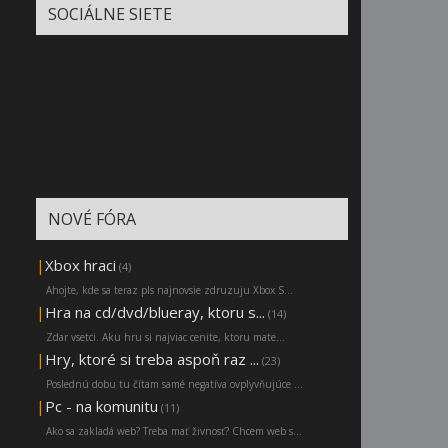
SOCIÁLNE SIETE
NOVÉ FÓRA
|
Xbox hraci
(4)
Ahojte, kde sa teraz pls najnovsie zdruzuju Xbox S...
|
Hra na cd/dvd/blueray, ktoru s...
(14)
Zdar vsetci. Aku hru si najviac cenite, ktoru mate...
|
Hry, ktoré si treba aspoň raz ...
(23)
Poslednú dobu tu čítam samé negatíva ovplyvňujúce ...
|
Pc - na komunitu
(11)
Ako sa zakladá web? Treba mať živnosť? Chcem web s...