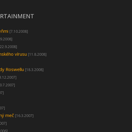
TERTAINMENT
eňmi
[7.10.2008]
.9.2008]
[22.9.2008]
mského vírusu
[11.8.2008]
ady Roswellu
[18.3.2008]
3.12.2007]
0.7.2007]
07]
07]
ený meč
[16.3.2007]
2007]
2006]