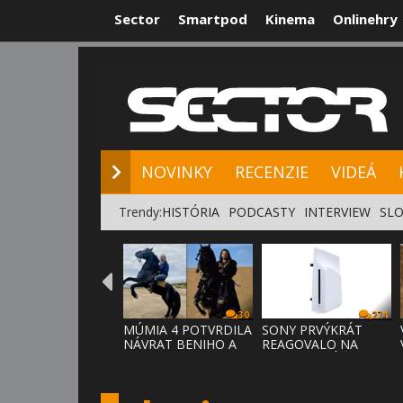
Sector
Smartpod
Kinema
Onlinehry
NOVINKY
RE
NOVINKY
RECENZIE
VIDEÁ
Trendy:
HISTÓRIA
PODCASTY
INTERVIEW
SLO
30
274
MÚMIA 4 POTVRDILA
SONY PRVÝKRÁT
NÁVRAT BENIHO A
REAGOVALO NA
ARDETHA
KRITIKU HRÁČOV,