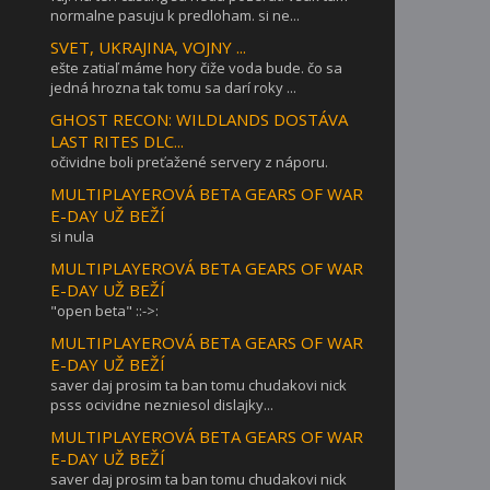
normalne pasuju k predloham. si ne...
SVET, UKRAJINA, VOJNY ...
ešte zatiaľ máme hory čiže voda bude. čo sa
jedná hrozna tak tomu sa darí roky ...
GHOST RECON: WILDLANDS DOSTÁVA
LAST RITES DLC...
očividne boli preťažené servery z náporu.
MULTIPLAYEROVÁ BETA GEARS OF WAR
E-DAY UŽ BEŽÍ
si nula
MULTIPLAYEROVÁ BETA GEARS OF WAR
E-DAY UŽ BEŽÍ
"open beta" ::->:
MULTIPLAYEROVÁ BETA GEARS OF WAR
E-DAY UŽ BEŽÍ
saver daj prosim ta ban tomu chudakovi nick
psss ocividne nezniesol dislajky...
MULTIPLAYEROVÁ BETA GEARS OF WAR
E-DAY UŽ BEŽÍ
saver daj prosim ta ban tomu chudakovi nick