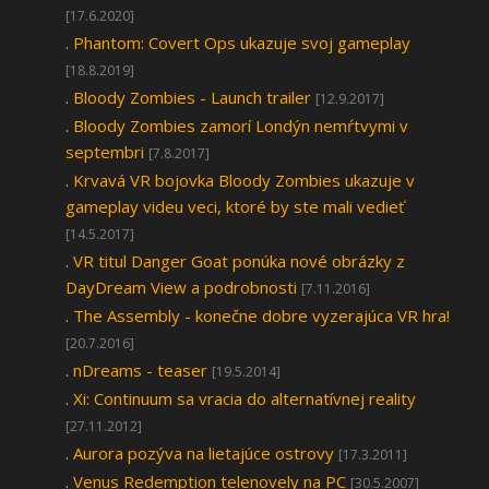
[17.6.2020]
.
Phantom: Covert Ops ukazuje svoj gameplay
[18.8.2019]
.
Bloody Zombies - Launch trailer
[12.9.2017]
.
Bloody Zombies zamorí Londýn nemŕtvymi v
septembri
[7.8.2017]
.
Krvavá VR bojovka Bloody Zombies ukazuje v
gameplay videu veci, ktoré by ste mali vedieť
[14.5.2017]
.
VR titul Danger Goat ponúka nové obrázky z
DayDream View a podrobnosti
[7.11.2016]
.
The Assembly - konečne dobre vyzerajúca VR hra!
[20.7.2016]
.
nDreams - teaser
[19.5.2014]
.
Xi: Continuum sa vracia do alternatívnej reality
[27.11.2012]
.
Aurora pozýva na lietajúce ostrovy
[17.3.2011]
.
Venus Redemption telenovely na PC
[30.5.2007]