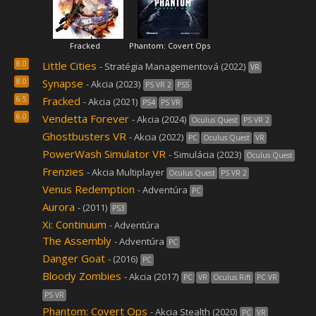
Fracked
Phantom: Covert Ops
8.0
Little Cities
- Stratégia Managementová (2022)
VR
8.0
Synapse
- Akcia (2023)
PS VR 2
PS5
6.5
Fracked
- Akcia (2021)
PS4
PS VR
6.0
Vendetta Forever
- Akcia (2024)
Oculus Quest
PS VR 2
Ghostbusters VR
- Akcia (2022)
PC
Oculus Quest
VR
PowerWash Simulator VR
- Simulácia (2023)
Oculus Quest
Frenzies
- Akcia Multiplayer
Oculus Quest
PS VR 2
Venus Redemption
- Adventúra
PC
Aurora
- (2011)
PS3
Xi: Continuum
- Adventúra
The Assembly
- Adventúra
PC
Danger Goat
- (2016)
PC
Bloody Zombies
- Akcia (2017)
PC
VR
Oculus Rift
PC VR
PS VR
Phantom: Covert Ops
- Akcia Stealth (2020)
PC
VR