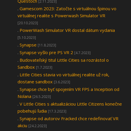
Questoch
[2.11.2023]
.
Gamescom 2023: Zatočte s virtuálnou špinou vo
virtuálnej realite s Powerwash Simulator VR
[20.10.2023]
.
PowerWash Simulator VR dostal dátum vydania
[5.10.2023]
.
Synapse
[11.8.2023]
.
Synapse vyšlo pre PS VR 2
[4.7.2023]
.
Budovateľský titul Little Cities sa rozrástol o
Sandbox
[1.7.2023]
.
Little Cities stavia vo virtuálnej realite už rok,
dostane sandbox
[3.6.2023]
.
Synapse chce byť spojením VR FPS a Inception od
Nolana
[26.5.2023]
.
V Little Cities s aktualizáciou Little Citizens konečne
pobehujú ľudia
[17.3.2023]
.
Synapse od autorov Fracked chce redefinovať VR
akciu
[24.2.2023]