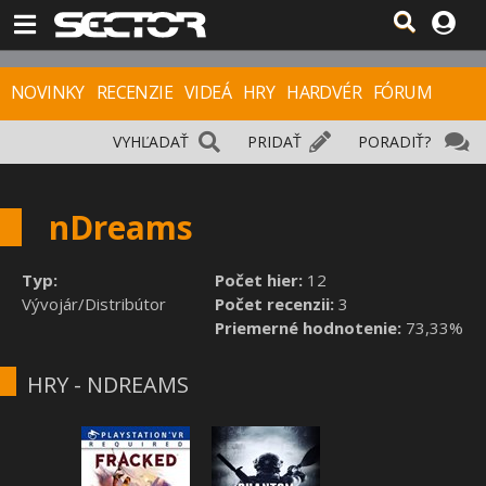
NOVINKY
RECENZIE
VIDEÁ
HRY
HARDVÉR
FÓRUM
VYHĽADAŤ
PRIDAŤ
PORADIŤ?
nDreams
Typ:
Počet hier:
12
Vývojár/Distribútor
Počet recenzii:
3
Priemerné hodnotenie:
73,33%
HRY - NDREAMS