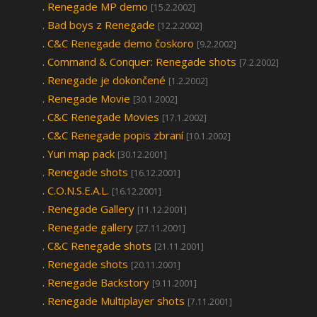
.
Renegade MP demo
[15.2.2002]
.
Bad boys z Renegade
[12.2.2002]
.
C&C Renegade demo čoskoro
[9.2.2002]
.
Command & Conquer: Renegade shots
[7.2.2002]
.
Renegade je dokončené
[1.2.2002]
.
Renegade Movie
[30.1.2002]
.
C&C Renegade Movies
[17.1.2002]
.
C&C Renegade popis zbraní
[10.1.2002]
.
Yuri map pack
[30.12.2001]
.
Renegade shots
[16.12.2001]
.
C.O.N.S.E.A.L.
[16.12.2001]
.
Renegade Gallery
[11.12.2001]
.
Renegade gallery
[27.11.2001]
.
C&C Renegade shots
[21.11.2001]
.
Renegade shots
[20.11.2001]
.
Renegade Backstory
[9.11.2001]
.
Renegade Multiplayer shots
[7.11.2001]