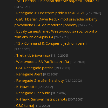
C&C:Tiberian Sun dostal doteraz najväčší update 5.0
[14.8.2021]
.
Renegade X: Firestorm príde v roku 2021
[2.12.2020]
.
C&C Tiberian Dawn Redux mod prevedie príbehy
pôvodného C&C do modernej podoby
[24.9.2017]
.
Bývalý zamestnanec Westwoodu sa rozhovoril o
tom ako ich odkúpilo EA
[28.7.2014]
.
13 x Command & Conquer v jedinom balení
[3.10.2007]
.
Tretia tibériová rasa
[11.12.2006]
.
Westwood a EA Pacfic sa zrušia
[30.1.2003]
.
C&C Renegade patche
[29.1.2003]
.
Renegade Alert
[9.12.2002]
.
Renegade 2 zrušené a shoty
[26.10.2002]
.
K-Hawk site
[22.8.2002]
.
Renegade II nebude
[31.7.2002]
.
K-Hawk: Survival Instinct shots
[30.7.2002]
.
C&C turnaj
[11.7.2002]