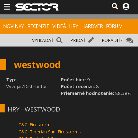
NOVINKY
RECENZIE
VIDEÁ
HRY
HARDVÉR
FÓRUM
VYHĽADAŤ
PRIDAŤ
PORADIŤ?
westwood
Typ:
Počet hier:
9
Vývojár/Distribútor
Počet recenzii:
8
Priemerné hodnotenie:
88,38%
HRY - WESTWOOD
C&C: Firestorm
-
C&C: Tiberian Sun: Firestorm
-