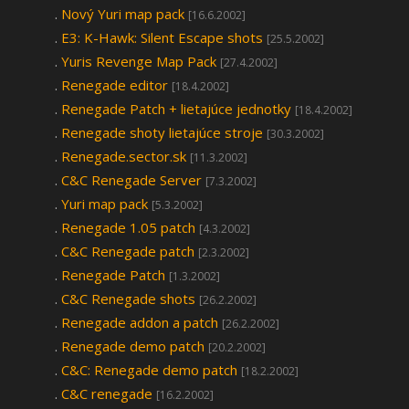
.
Nový Yuri map pack
[16.6.2002]
.
E3: K-Hawk: Silent Escape shots
[25.5.2002]
.
Yuris Revenge Map Pack
[27.4.2002]
.
Renegade editor
[18.4.2002]
.
Renegade Patch + lietajúce jednotky
[18.4.2002]
.
Renegade shoty lietajúce stroje
[30.3.2002]
.
Renegade.sector.sk
[11.3.2002]
.
C&C Renegade Server
[7.3.2002]
.
Yuri map pack
[5.3.2002]
.
Renegade 1.05 patch
[4.3.2002]
.
C&C Renegade patch
[2.3.2002]
.
Renegade Patch
[1.3.2002]
.
C&C Renegade shots
[26.2.2002]
.
Renegade addon a patch
[26.2.2002]
.
Renegade demo patch
[20.2.2002]
.
C&C: Renegade demo patch
[18.2.2002]
.
C&C renegade
[16.2.2002]