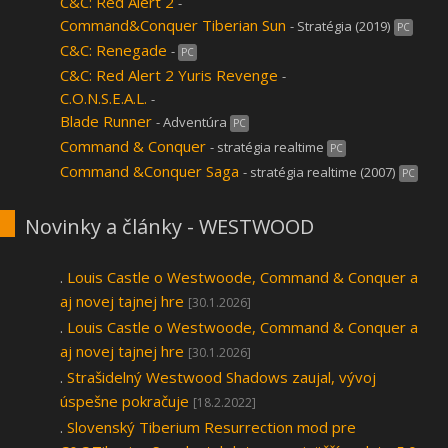
C&C: Red Alert 2
-
Command&Conquer Tiberian Sun
- Stratégia (2019)
PC
C&C: Renegade
-
PC
C&C: Red Alert 2 Yuris Revenge
-
C.O.N.S.E.A.L.
-
Blade Runner
- Adventúra
PC
Command & Conquer
- stratégia realtime
PC
Command &Conquer Saga
- stratégia realtime (2007)
PC
Novinky a články - WESTWOOD
.
Louis Castle o Westwoode, Command & Conquer a
aj novej tajnej hre
[30.1.2026]
.
Louis Castle o Westwoode, Command & Conquer a
aj novej tajnej hre
[30.1.2026]
.
Strašidelný Westwood Shadows zaujal, vývoj
úspešne pokračuje
[18.2.2022]
.
Slovenský Tiberium Resurrection mod pre