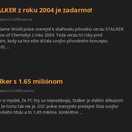
LKER z roku 2004 je zadarmo!
idané 2.3.2009 pod hry
ame World práve zverejnil k stiahnutiu pôvodnú verziu STALKER:
w of Chernobyl z roku 2004. Teda verziu tri roky pred
ím, kedy sa hra ešte držala svojho pôvodného konceptu
ti, ...
lker s 1.65 miliónom
idané 24.2.2008 pod hry
e si mysleli, že PC hry sa nepredávajú, Stalker je ďalším dôkazom
 že tomu tak nie je. GSC práve zverejnilo predajné čísla svojho
všieho titulu a to 1,65 milióna. Konkrétne ...