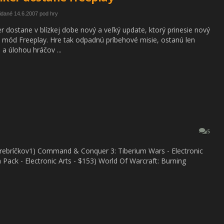
idané 14.6.2007 pod hry
er dostane v blízkej dobe nový a veľký update, ktorý prinesie nový
 mód Freeplay. Hre tak odpadnú príbehové misie, ostanú len
 a úlohou hráčov ...
5
 rebríčkov1) Command & Conquer 3: Tiberium Wars - Electronic
 Pack - Electronic Arts - $153) World Of Warcraft: Burning