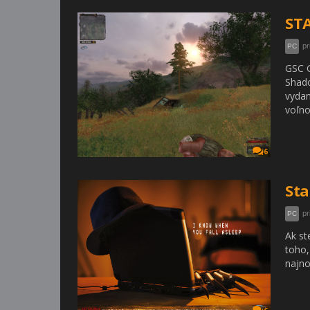
STA
pr
PC
GSC G
Shado
vydan
voľnos
6
Sta
pr
PC
Ak st
toho,
najno