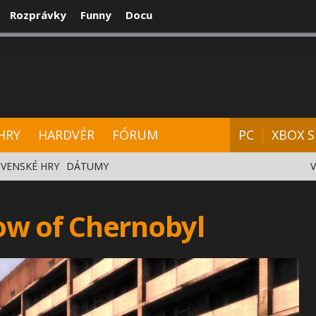
Rozprávky
Funny
Docu
CENZIE
VIDEÁ
HARDVÉR
FÓRUM
HRY
HARDVÉR
FÓRUM
PC
XBOX S
VENSKÉ HRY
DÁTUMY
w of Chernobyl