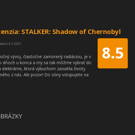
enzia: STALKER: Shadow of Chernobyl
idané 9.4.2007
8.5
očný vývoj, čiastočne zamorený radiáciou, je v
o dňoch u konca a my sa tak môžme vybrať do
a elektrárne, ktorá výbuchom zasiahla životy
ného z nás. Ale pozor! Do zóny vstupujete na
BRÁZKY