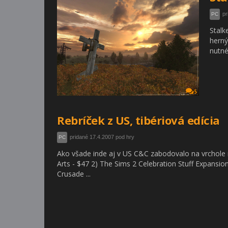
pr
PC
Stalk
herný
nutné
5
Rebríček z US, tibériová edícia
pridané 17.4.2007 pod hry
PC
Ako všade inde aj v US C&C zabodovalo na vrchole
Arts - $47 2) The Sims 2 Celebration Stuff Expansion
Crusade ...