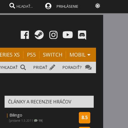
PRIHLÁSENIE
ERIES XS
PS5
SWITCH
MOBIL
VYHĽADAŤ
PRIDAŤ
PORADIŤ?
ČLÁNKY A RECENZIE HRÁČOV
|
Bilingo
8.5
[pridané 1.5.2011
19
]