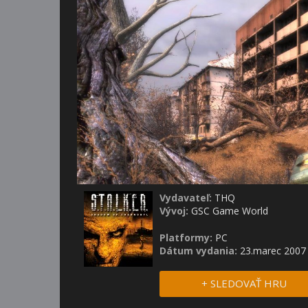
Vydavateľ:
THQ
Vývoj:
GSC Game World
Platformy:
PC
Dátum vydania:
23.marec 2007
+ SLEDOVAŤ HRU