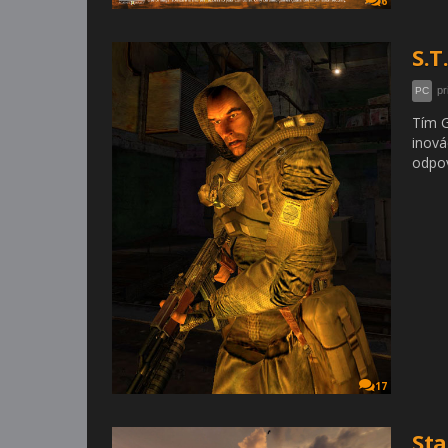
6
S.T
pr
PC
Tím G
inová
odpov
17
Sta