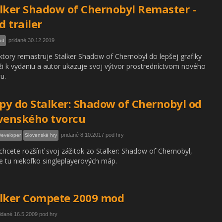
lker Shadow of Chernobyl Remaster -
 trailer
pridané 30.12.2019
od
tory remastruje Stalker Shadow of Chernobyl do lepšej grafiky
íži k vydaniu a autor ukazuje svoj výtvor prostredníctvom nového
ru.
y do Stalker: Shadow of Chernobyl od
venského tvorcu
pridané 8.10.2017 pod hry
Developer
Slovenské hry
 chcete rozšíriť svoj zážitok zo Stalker: Shadow of Chernobyl,
tu niekoľko singleplayerových máp.
lker Compete 2009 mod
idané 16.5.2009 pod hry