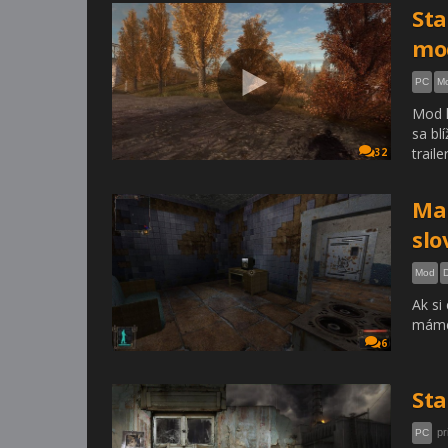
Sta
mod
PC
M
Mod k
sa bl
traile
32
Map
slo
Mod
Ak si
máme 
6
Sta
pr
PC