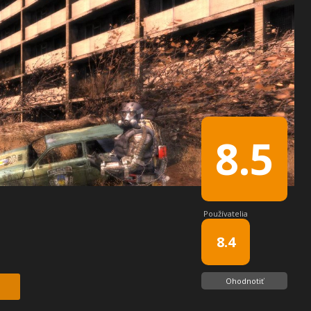
8.5
Používatelia
8.4
Ohodnotiť