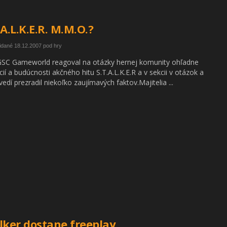
.A.L.K.E.R. M.M.O.?
idané 18.12.2007 pod hry
SC Gameworld reagoval na otázky hernej komunity ohľadne
cií a budúcnosti akčného hitu S.T.A.L.K.E.R a v sekcii v otázok a
edí prezradil niekoľko zaujímavých faktov.Majitelia ...
lker dostane freeplay