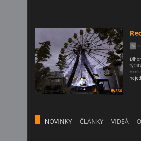
Rec
pr
PC
Dlhor
týcht
okoli
nejed
366
NOVINKY
ČLÁNKY
VIDEÁ
O