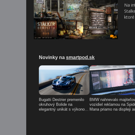
Na in
Stalk
ktoré
6