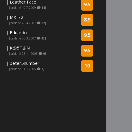
|
Leather Face
9.5
[pridané 10.7.2009
44
]
|
MX-72
8.9
[pridané 26.4.2007
22
]
|
Eduardo
9.5
[pridané 26.3.2007
43
]
|
K@5T@N
9.5
[pridané 28.11.2005
9
]
|
peter5number
10
[pridané 31.7.2005
7
]