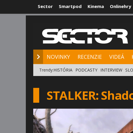
Sector
Smartpod
Kinema
Onlinehry
NOVINKY
RE
NOVINKY
RECENZIE
VIDEÁ
Trendy:
HISTÓRIA
PODCASTY
INTERVIEW
SLO
STALKER: Shado