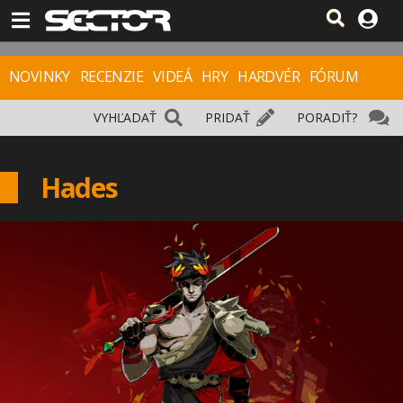
NOVINKY
RECENZIE
VIDEÁ
HRY
HARDVÉR
FÓRUM
VYHĽADAŤ
PRIDAŤ
PORADIŤ?
Hades