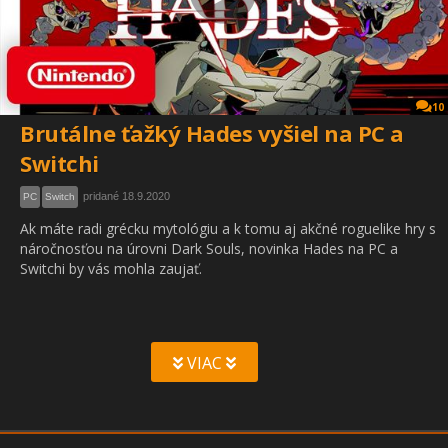
10
Brutálne ťažký Hades vyšiel na PC a
Switchi
pridané 18.9.2020
PC
Switch
Ak máte radi grécku mytológiu a k tomu aj akčné roguelike hry s
náročnosťou na úrovni Dark Souls, novinka Hades na PC a
Switchi by vás mohla zaujať.
VIAC