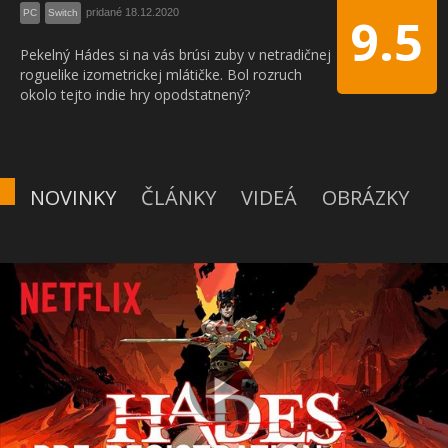
pridané 18.12.2020
PC
Switch
9.5
Pekelný Hádes si na vás brúsi zuby v netradičnej
roguelike izometrickej mlátičke. Bol rozruch
okolo tejto indie hry opodstatnený?
NOVINKY
ČLÁNKY
VIDEÁ
OBRÁZKY