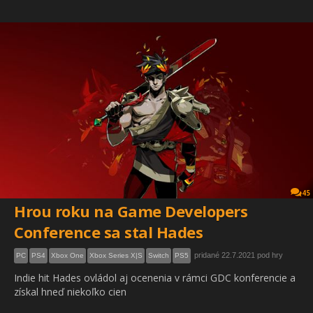
45
Hrou roku na Game Developers
Conference sa stal Hades
pridané 22.7.2021 pod hry
PC
PS4
Xbox One
Xbox Series X|S
Switch
PS5
Indie hit Hades ovládol aj ocenenia v rámci GDC konferencie a
získal hneď niekoľko cien