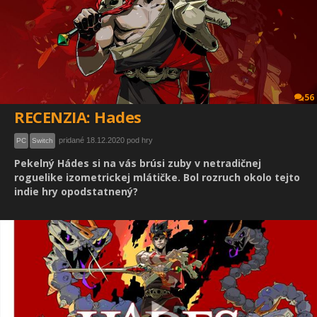
56
RECENZIA: Hades
pridané 18.12.2020 pod hry
PC
Switch
Pekelný Hádes si na vás brúsi zuby v netradičnej
roguelike izometrickej mlátičke. Bol rozruch okolo tejto
indie hry opodstatnený?