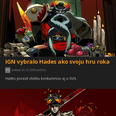
52
IGN vybralo Hades ako svoju hru roka
pridané 21.12.2020 pod hry
PC
Hades porazil všetku konkurenciu aj u IGN.