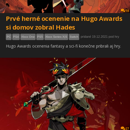
18
Prvé herné ocenenie na Hugo Awards
si domov zobral Hades
pridané 19.12.2021 pod hry
PC
PS4
Xbox One
PS5
Xbox Series X|S
Switch
Hugo Awards ocenenia fantasy a sci-fi konečne pribrali aj hry.
27