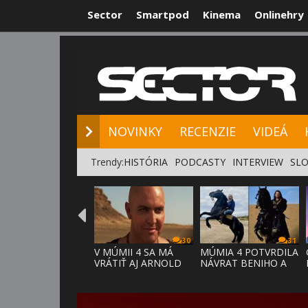
Sector
Smartpod
Kinema
Onlinehry
NOVINKY
RE
NOVINKY
RECENZIE
VIDEÁ
Trendy:
HISTÓRIA
PODCASTY
INTERVIEW
SLO
30
31
V MÚMII 4 SA MÁ
MÚMIA 4 POTVRDILA
VRÁTIŤ AJ ARNOLD
NÁVRAT BENIHO A
VOSLOO AK
ARDETHA