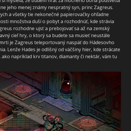
som si myslela, že budem hrať za mocného boha podsvetia
ane jeho menej známy nespratný syn, princ Zagreus.
ych a všetky tie nekonečné papierovačky ohľadne
adosti množstva duší o pobyt a rozhodnúť, kde strávia
agreus rozhodne ujsť a prebojovať sa až na zemský
avný cieľ hry, o ktorý sa budete sa musieť neustále
smrti je Zagreus teleportovaný naspäť do Hádesovho
a. Lenže Hades je odlišný od väčšiny hier, kde strácate
 ako napríklad krv titanov, diamanty či nektár, vám tu