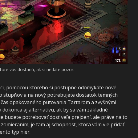
ktoré vás dostanú, ak si nedáte pozor.
noci, pomocou ktorého si postupne odomykáte nové
ko stupňov a na nový potrebujete dostatok temných
počas opakovaného putovania Tartarom a zvyšnými
 dokonca aj alternatívu, ak by sa vám základné
ie budete potrebovať dosť veľa prejdení, ale práve na to
zomieraním, je tam aj schopnosť, ktorá vám vie pridať
tento typ hier.