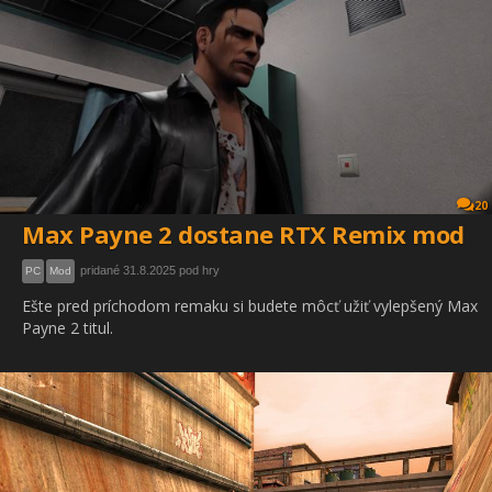
20
Max Payne 2 dostane RTX Remix mod
pridané 31.8.2025 pod hry
PC
Mod
Ešte pred príchodom remaku si budete môcť užiť vylepšený Max
Payne 2 titul.