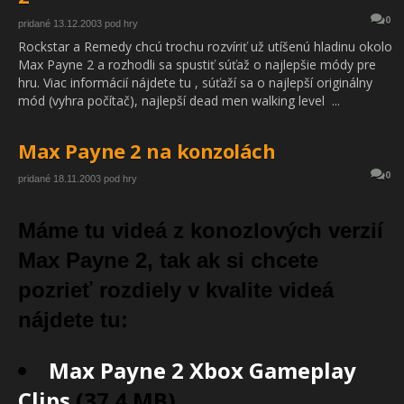
0
pridané 13.12.2003 pod hry
Rockstar a Remedy chcú trochu rozvíriť už utíšenú hladinu okolo
Max Payne 2 a rozhodli sa spustiť súťaž o najlepšie módy pre
hru. Viac informácií nájdete tu , súťaží sa o najlepší originálny
mód (vyhra počítač), najlepší dead men walking level ...
Max Payne 2 na konzolách
0
pridané 18.11.2003 pod hry
Máme tu videá z konozlových verzií
Max Payne 2, tak ak si chcete
pozrieť rozdiely v kvalite videá
nájdete tu:
Max Payne 2 Xbox Gameplay
Clips
(37.4 MB)