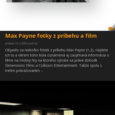
9
Max Payne fotky z príbehu a film
pridané 14.3.2004 pod hry
Objavilo sa niekoľko fotiek z príbehu Max Payne (1,2), nájdete
ich tu a okrem toho bola oznámená aj zaujímavá informácia o
filme na motívy hry na ktorého výrobe sa práve dohodli
Dimensions Films a Collision Entertainment. Takže spolu s
tretím pokračovaním ...