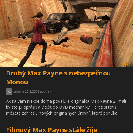
13
Druhý Max Payne s nebezpečnou
Monou
pridané 21.1.2009 pod hry
PC
Ak sa vám niekde doma povaľuje originálka Max Payne 2, mali
by ste ju oprášiť a vložiť do DVD mechaniky. Teraz si totiž
môžete zahrať 5 nových originálnych úrovní, ktoré ponúka ...
Filmový Max Payne stále žije