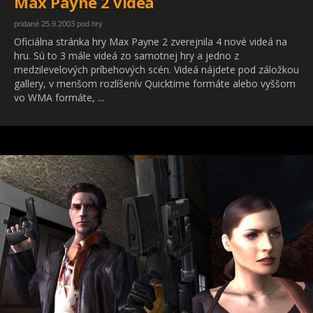
Max Payne 2 videá
pridané 25.9.2003 pod hry
Oficiálna stránka hry Max Payne 2 zverejnila 4 nové videá na
hru. Sú to 3 mále videá zo samotnej hry a jedno z
medzilevelových príbehových scén. Videá nájdete pod záložkou
gallery, v menšom rozlíšenív Quicktime formáte alebo vyššom
vo WMA formáte, ...