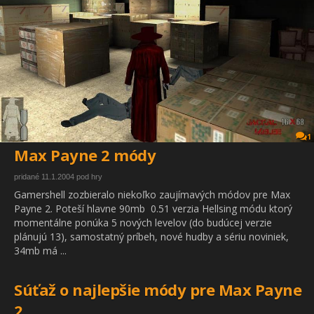
1
Max Payne 2 módy
pridané 11.1.2004 pod hry
Gamershell zozbieralo niekoľko zaujímavých módov pre Max
Payne 2. Poteší hlavne 90mb 0.51 verzia Hellsing módu ktorý
momentálne ponúka 5 nových levelov (do budúcej verzie
plánujú 13), samostatný príbeh, nové hudby a sériu noviniek,
34mb má ...
Súťaž o najlepšie módy pre Max Payne
2