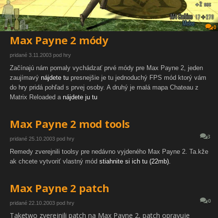
0
Max Payne 2 módy
pridané 3.11.2003 pod hry
Začínajú nám pomaly vychádzať prvé módy pre Max Payne 2, jeden
zaujímavý
nájdete tu
presnejšie je tu jednoduchý FPS mód ktorý vám
do hry pridá pohľad s prvej osoby. A druhý je malá mapa Chateau z
Matrix Reloaded a
nájdete ju tu
Max Payne 2 mod tools
3
pridané 25.10.2003 pod hry
Remedy zverejnili toolsy pre nedávno vyjdeného Max Payne 2. Ta.kže
ak chcete vytvoriť vlastný mód
stiahnite si ich tu (22mb).
Max Payne 2 patch
0
pridané 22.10.2003 pod hry
Taketwo zverejnili patch na Max Payne 2, patch opravuje