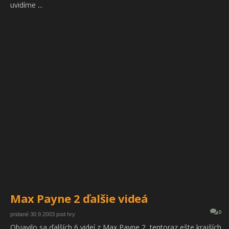
uvidíme ...
Max Payne 2 ďalšie videá
0
pridané 30.9.2003 pod hry
Objavilo sa ďalších 6 videí z Max Payne 2, tentoraz ešte krajších