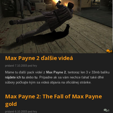
0
Max Payne 2 ďalšie videá
pridané 7.10.2003 pod hry
Máme tu ďalší pack videí z
Max Payne 2
, tentoraz len 3 v 33mb balíku
nájdete ich tu
alebo
tu
. Prípadne ak sa vám nechce ťahať také dlhé
súbory počkajte kým sa videá objavia na oficiálnej stránke.
Max Payne 2: The Fall of Max Payne
gold
0
pridané 6.10.2003 pod hry