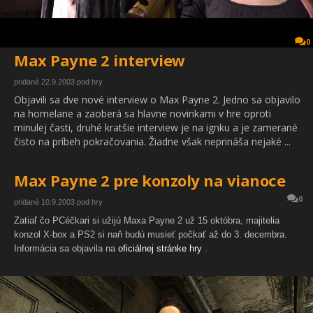
0
Max Payne 2 interview
pridané 22.9.2003 pod hry
Objavili sa dve nové interview o Max Payne 2. Jedno sa objavilo
na homelane a zaoberá sa hlavne novinkami v hre oproti
minulej časti, druhé kratšie interview je na ignku a je zamerané
čisto na príbeh pokračovania. Žiadne však neprináša nejaké ...
Max Payne 2 pre konzoly na vianoce
0
pridané 10.9.2003 pod hry
Zatiaľ čo PCéčkari si užijú Maxa Payne 2 už 15 októbra, majitelia
konzol X-box a PS2 si naň budú musieť počkať až do 3. decembra.
Informácia sa objavila na
oficiálnej stránke hry
.