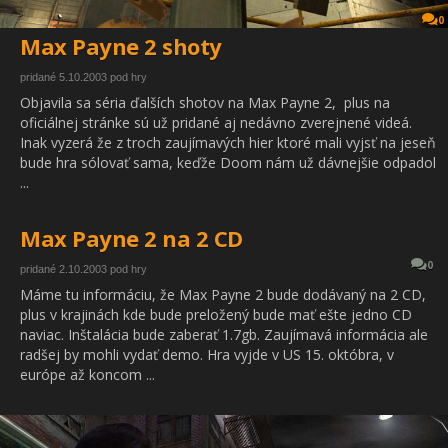
0
Max Payne 2 shoty
pridané 5.10.2003 pod hry
Objavila sa séria ďalších shotov na Max Payne 2, plus na
oficiálnej stránke sú už pridané aj nedávno zverejnené videá.
Inak vyzerá že z troch zaujímavých hier ktoré mali vyjsť na jeseň
bude hra sólovať sama, keďže Doom nám už dávnejšie odpadol
...
Max Payne 2 na 2 CD
0
pridané 2.10.2003 pod hry
Máme tu informáciu, že Max Payne 2 bude dodávaný na 2 CD,
plus v krajinách kde bude preložený bude mať ešte jedno CD
naviac. Inštalácia bude zaberať 1.7gb. Zaujímavá informácia ale
radšej by mohli vydať demo. Hra vyjde v US 15. októbra, v
európe až koncom ...