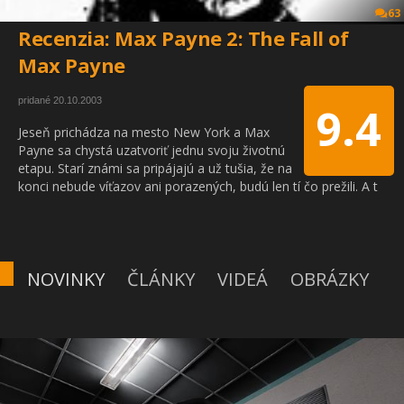
63
Recenzia: Max Payne 2: The Fall of
Max Payne
pridané 20.10.2003
9.4
Jeseň prichádza na mesto New York a Max
Payne sa chystá uzatvoriť jednu svoju životnú
etapu. Starí známi sa pripájajú a už tušia, že na
konci nebude víťazov ani porazených, budú len tí čo prežili. A t
NOVINKY
ČLÁNKY
VIDEÁ
OBRÁZKY