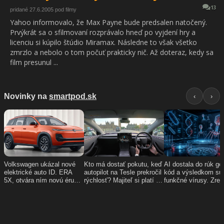
13
pridané 27.6.2005 pod filmy
Yahoo informovalo, že Max Payne bude predsalen natočený.
Prvýkrát sa o sfilmovaní rozprávalo hneď po vyjdení hry a
licenciu si kúpilo štúdio Miramax. Následne to však všetko
zmrzlo a nebolo o tom počuť prakticky nič. Až doteraz, kedy sa
film presunul ...