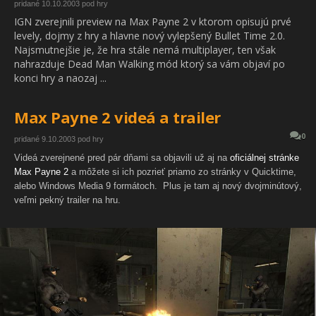
pridané 10.10.2003 pod hry
IGN zverejnili preview na Max Payne 2 v ktorom opisujú prvé
levely, dojmy z hry a hlavne nový vylepšený Bullet Time 2.0.
Najsmutnejšie je, že hra stále nemá multiplayer, ten však
nahrazduje Dead Man Walking mód ktorý sa vám objaví po
konci hry a naozaj ...
Max Payne 2 videá a trailer
0
pridané 9.10.2003 pod hry
Videá zverejnené pred pár dňami sa objavili už aj na
oficiálnej stránke
Max Payne 2
a môžete si ich pozrieť priamo zo stránky v Quicktime,
alebo Windows Media 9 formátoch.
Plus je tam aj nový dvojminútový,
veľmi pekný trailer na hru.