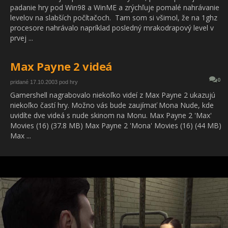
padanie hry pod Win98 a WinME a zrýchľuje pomalé nahrávanie
levelov na slabších počítačoch. Tam som si všimol, že na 1ghz
procesore nahrávalo napríklad posledný mrakodrapový level v
prvej ...
Max Payne 2 videá
0
pridané 17.10.2003 pod hry
Gamershell nagrabovalo niekoľko videí z Max Payne 2 ukazujú
niekoľko častí hry. Možno vás bude zaujímať Mona Nude, kde
uvidíte dve videá s nude skinom na Monu. Max Payne 2 'Max'
Movies (16) (37.8 MB) Max Payne 2 'Mona' Movies (16) (44 MB)
Max ...