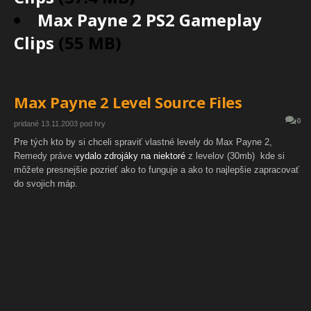
Max Payne 2 PS2 Gameplay
Clips
(55 MB)
Max Payne 2 Level Source Files
0
pridané 13.11.2003 pod hry
Pre tých kto by si chceli spraviť vlastné levely do Max Payne 2,
Remedy práve
vydalo zdrojáky na niektoré
z levelov (30mb) kde si
môžete presnejšie pozrieť ako to funguje a ako to najlepšie zapracovať
do svojich máp.