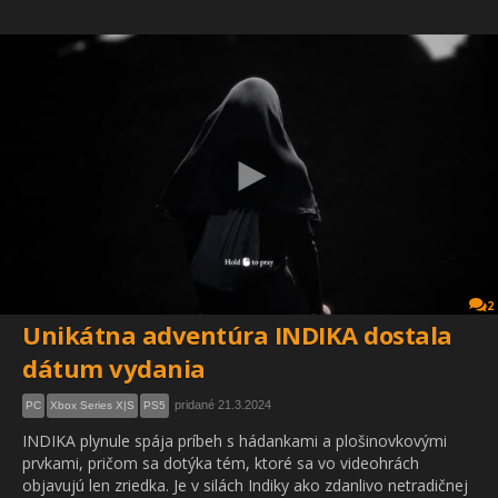
2
Unikátna adventúra INDIKA dostala
dátum vydania
pridané 21.3.2024
PC
Xbox Series X|S
PS5
INDIKA plynule spája príbeh s hádankami a plošinovkovými
prvkami, pričom sa dotýka tém, ktoré sa vo videohrách
objavujú len zriedka. Je v silách Indiky ako zdanlivo netradičnej