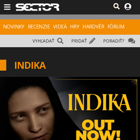
NOVINKY
RECENZIE
VIDEÁ
HRY
HARDVÉR
FÓRUM
VYHĽADAŤ
PRIDAŤ
PORADIŤ?
INDIKA