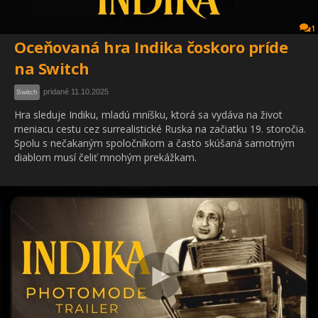
1
Oceňovaná hra Indika čoskoro príde
na Switch
pridané 11.10.2025
Switch
Hra sleduje Indiku, mladú mníšku, ktorá sa vydáva na život
meniacu cestu cez surrealistické Ruska na začiatku 19. storočia.
Spolu s nečakaným spoločníkom a často skúšaná samotným
diablom musí čeliť mnohým prekážkam.