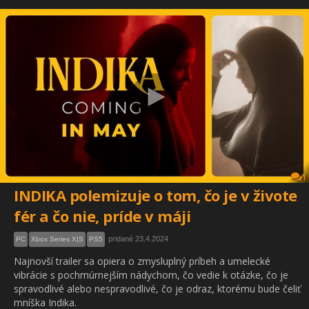
1
INDIKA polemizuje o tom, čo je v živote
fér a čo nie, príde v máji
pridané 23.4.2024
PC
Xbox Series X|S
PS5
Najnovší trailer sa opiera o zmysluplný príbeh a umelecké
vibrácie s pochmúrnejším nádychom, čo vedie k otázke, čo je
spravodlivé alebo nespravodlivé, čo je odraz, ktorému bude čeliť
mníška Indika.