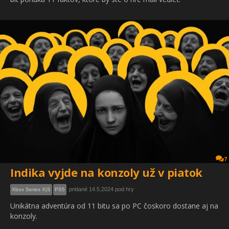
7
Indika vyjde na konzoly už v piatok
pridané 14.5.2024 pod hry
Xbox Series X|S
PS5
Unikátna adventúra od 11 bitu sa po PC čoskoro dostane aj na
konzoly.