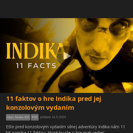
7
11 faktov o hre Indika pred jej
konzolovým vydaním
pridané 16.5.2024
Xbox Series X|S
PS5
Ešte pred konzolovým vydaním silnej adventúry Indika nám 11
bit ponúka 11 faktov, ktoré by ste o hre mali vedieť.