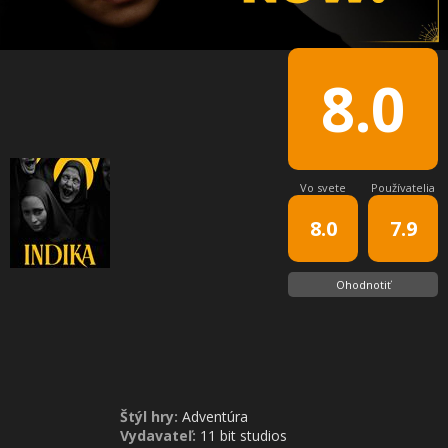
8.0
Vo svete
Používatelia
8.0
7.9
Ohodnotiť
Štýl hry:
Adventúra
Vydavateľ:
11 bit studios