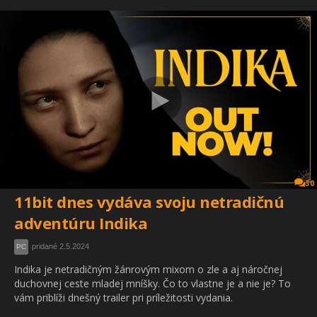
30
11bit dnes vydáva svoju netradičnú
adventúru Indika
pridané 2.5.2024
PC
Indika je netradičným žánrovým mixom o zle a aj náročnej
duchovnej ceste mladej mníšky. Čo to vlastne je a nie je? To
vám priblíži dnešný trailer pri príležitosti vydania.