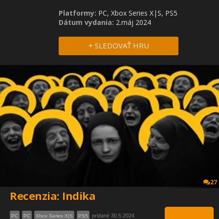
Platformy:
PC, Xbox Series X|S, PS5
Dátum vydania:
2.máj 2024
+ SLEDOVAŤ HRU
27
Recenzia: Indika
pridané 30.5.2024
PC
PC
Xbox Series X|S
PS5