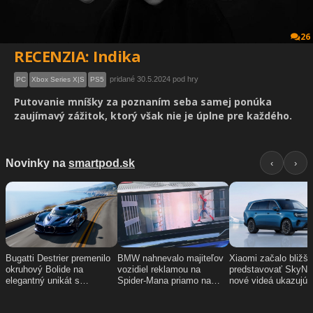
26
RECENZIA: Indika
pridané 30.5.2024 pod hry
PC
Xbox Series X|S
PS5
Putovanie mníšky za poznaním seba samej ponúka
zaujímavý zážitok, ktorý však nie je úplne pre každého.