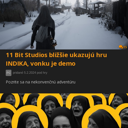
15
11 Bit Studios bližšie ukazujú hru
INDIKA, vonku je demo
pridané 5.2.2024 pod hry
PC
Pozrite sa na nekonvenčnú adventúru