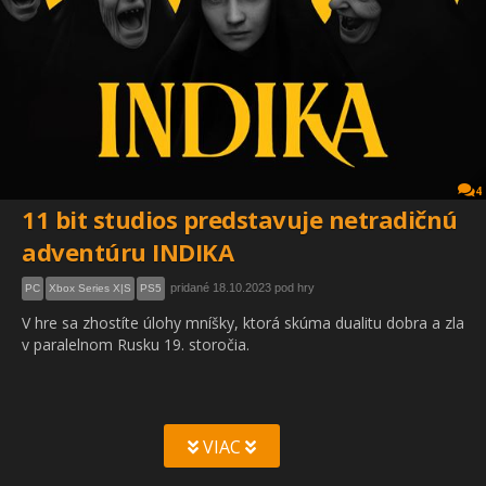
4
11 bit studios predstavuje netradičnú
adventúru INDIKA
pridané 18.10.2023 pod hry
PC
Xbox Series X|S
PS5
V hre sa zhostíte úlohy mníšky, ktorá skúma dualitu dobra a zla
v paralelnom Rusku 19. storočia.
VIAC