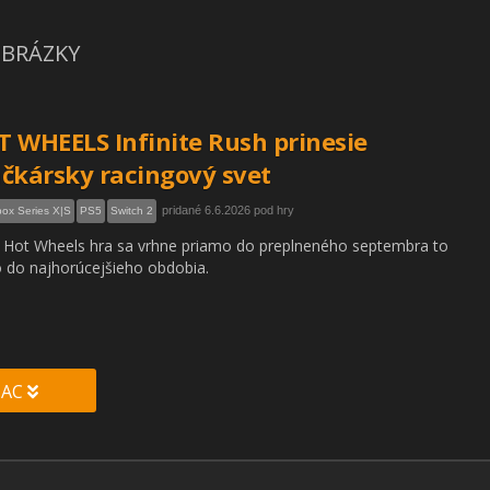
BRÁZKY
 WHEELS Infinite Rush prinesie
čkársky racingový svet
pridané 6.6.2026 pod hry
ox Series X|S
PS5
Switch 2
Hot Wheels hra sa vrhne priamo do preplneného septembra to
 do najhorúcejšieho obdobia.
IAC