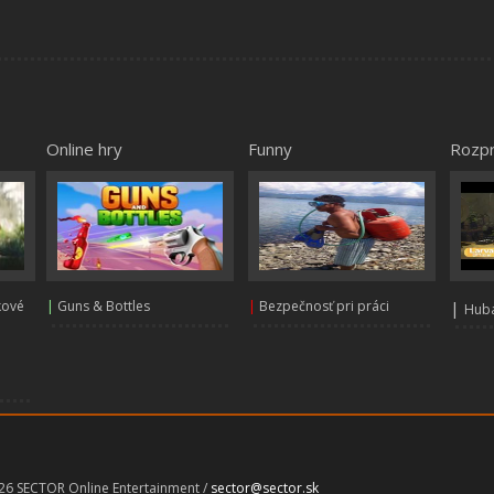
Online hry
Funny
Rozp
kové
|
Guns & Bottles
|
Bezpečnosť pri práci
|
Huba
026 SECTOR Online Entertainment /
sector@sector.sk