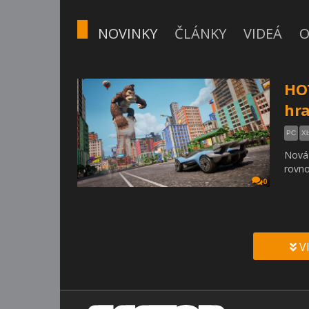
NOVINKY
ČLÁNKY
VIDEÁ
O
HOT
hra
PC
Xb
Nová 
rovno
0
V