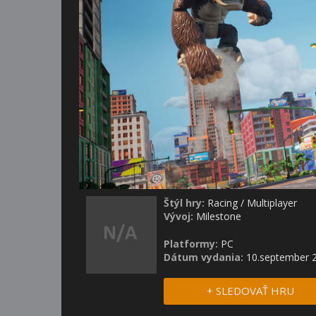
Štýl hry:
Racing
/
Multiplayer
Vývoj:
Milestone
Platformy:
PC
Dátum vydania:
10.september 
+ SLEDOVAŤ HRU