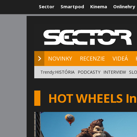
Sector
Smartpod
Kinema
Onlinehry
NOVINKY
RE
NOVINKY
RECENZIE
VIDEÁ
Trendy:
HISTÓRIA
PODCASTY
INTERVIEW
SLO
HOT WHEELS Inf