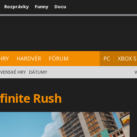
Rozprávky
Funny
Docu
CENZIE
VIDEÁ
HARDVÉR
FÓRUM
HRY
HARDVÉR
FÓRUM
PC
XBOX S
VENSKÉ HRY
DÁTUMY
inite Rush