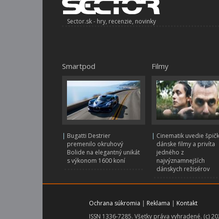
Sector.sk - hry, recenzie, novinky
Smartpod
Filmy
|
Bugatti Destrier
|
Cinematik uvedie špič
premenilo okruhový
dánske filmy a privíta
Bolide na elegantný unikát
jedného z
s výkonom 1600 koní
najvýznamnejších
dánskych režisérov
Ochrana súkromia
|
Reklama
|
Kontakt
ISSN 1336-7285. Všetky práva vyhradené. (c) 2