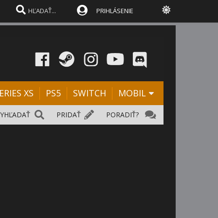
PRIHLÁSENIE
ERIES XS
PS5
SWITCH
MOBIL
VYHĽADAŤ
PRIDAŤ
PORADIŤ?