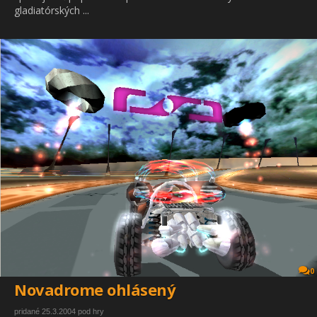
gladiatórských ...
0
Novadrome ohlásený
pridané 25.3.2004 pod hry