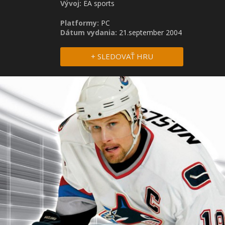
Vývoj:
EA sports
Platformy:
PC
Dátum vydania:
21.september 2004
+ SLEDOVAŤ HRU