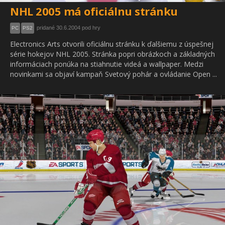
NHL 2005 má oficiálnu stránku
pridané 30.6.2004 pod hry
PC
PS2
Electronics Arts otvorili oficiálnu stránku k ďalšiemu z úspešnej
série hokejov NHL 2005. Stránka popri obrázkoch a základných
informáciach ponúka na stiahnutie videá a wallpaper. Medzi
novinkami sa objaví kampaň Svetový pohár a ovládanie Open ...