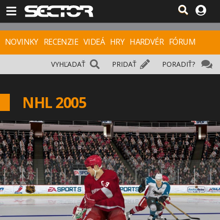
NOVINKY
RECENZIE
VIDEÁ
HRY
HARDVÉR
FÓRUM
VYHĽADAŤ
PRIDAŤ
PORADIŤ?
NHL 2005