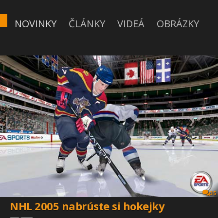
NOVINKY
ČLÁNKY
VIDEÁ
OBRÁZKY
35
NHL 2005 nabrúste si hokejky