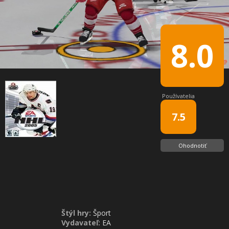
8.0
Používatelia
7.5
Ohodnotiť
Štýl hry:
Šport
Vydavateľ:
EA