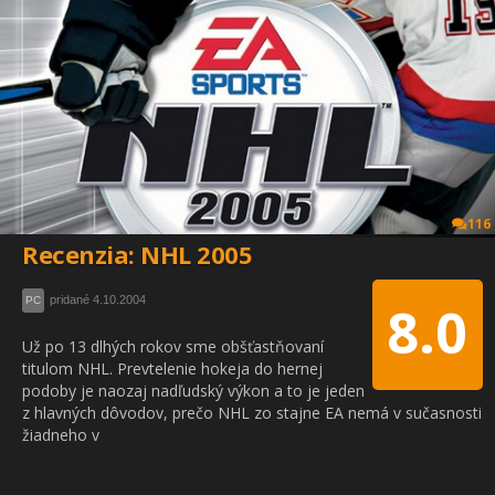
116
Recenzia: NHL 2005
pridané 4.10.2004
PC
8.0
Už po 13 dlhých rokov sme obšťastňovaní
titulom NHL. Prevtelenie hokeja do hernej
podoby je naozaj nadľudský výkon a to je jeden
z hlavných dôvodov, prečo NHL zo stajne EA nemá v sučasnosti
žiadneho v