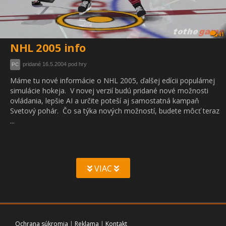
41
NHL 2005 info
pridané 16.5.2004 pod hry
PC
Máme tu nové informácie o NHL 2005, ďalšej edícii populárnej
simulácie hokeja. V novej verzií budú pridané nové možnosti
ovládania, lepšie AI a určite poteší aj samostatná kampaň
Svetový pohár. Čo sa týka nových možností, budete môcť teraz
...
VIAC
Ochrana súkromia
|
Reklama
|
Kontakt