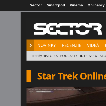
Sector
Smartpod
Kinema
Onlinehry
NOVINKY
RE
NOVINKY
RECENZIE
VIDEÁ
Trendy:
HISTÓRIA
PODCASTY
INTERVIEW
SLO
Star Trek Onlin