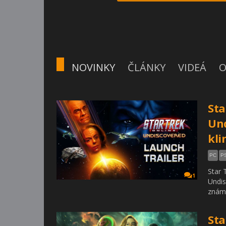
NOVINKY
ČLÁNKY
VIDEÁ
O
Sta
Und
kli
PC
P
Star 
1
Undis
známy
Sta