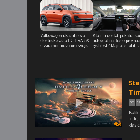
Sta
Tim
PC
P
Balík
lode,
klasic
0