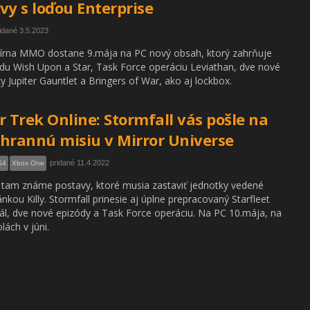
vy s loďou Enterprise
idané 3.5.2023
rna MMO dostane 9.mája na PC nový obsah, ktorý zahrňuje
du Wish Upon a Star, Task Force operáciu Leviathan, dve nové
ky Jupiter Gauntlet a Bringers of War, ako aj lockbox.
r Trek Online: Stormfall vás pošle na
hrannú misiu v Mirror Universe
pridané 11.4.2022
S4
Xbox One
tam známe postavy, ktoré musia zastaviť jednotky vedené
ánkou Killy. Stormfall prinesie aj úplne prepracovaný Starfleet
iál, dve nové epizódy a Task Force operáciu. Na PC 10.mája, na
lách v júni.