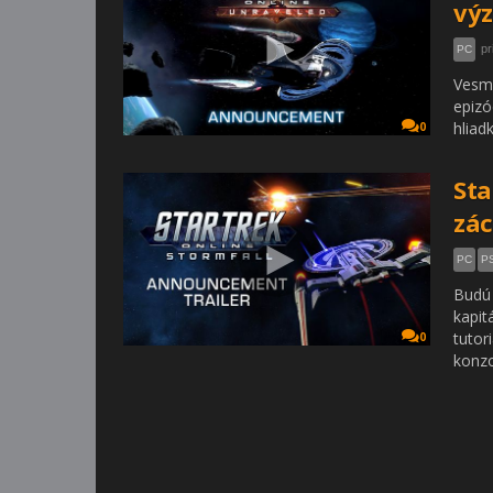
výz
pr
PC
Vesmí
epizó
hliad
0
Sta
zác
PC
P
Budú 
kapit
tutor
0
konzo