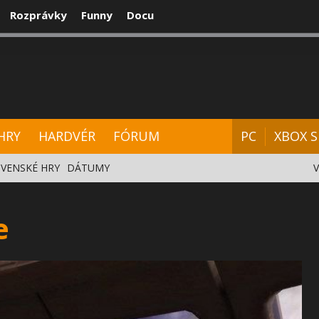
Rozprávky
Funny
Docu
CENZIE
VIDEÁ
HARDVÉR
FÓRUM
HRY
HARDVÉR
FÓRUM
PC
XBOX S
VENSKÉ HRY
DÁTUMY
e