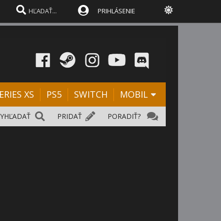
PRIHLÁSENIE
ERIES XS
PS5
SWITCH
MOBIL
VYHĽADAŤ
PRIDAŤ
PORADIŤ?