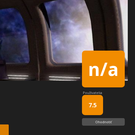
n/a
Používatelia
7.5
Ohodnotiť