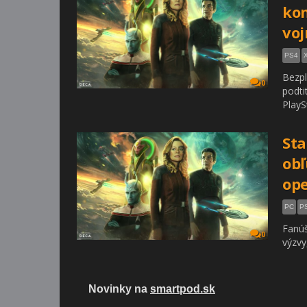
kon
voj
PS4
Bezpl
0
podti
PlayS
Sta
obľ
ope
PC
P
Fanúš
0
výzvy