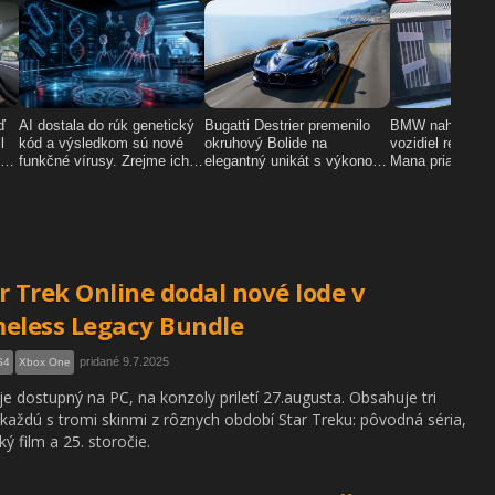
r Trek Online dodal nové lode v
eless Legacy Bundle
pridané 9.7.2025
S4
Xbox One
 je dostupný na PC, na konzoly priletí 27.augusta. Obsahuje tri
 každú s tromi skinmi z rôznych období Star Treku: pôvodná séria,
ký film a 25. storočie.