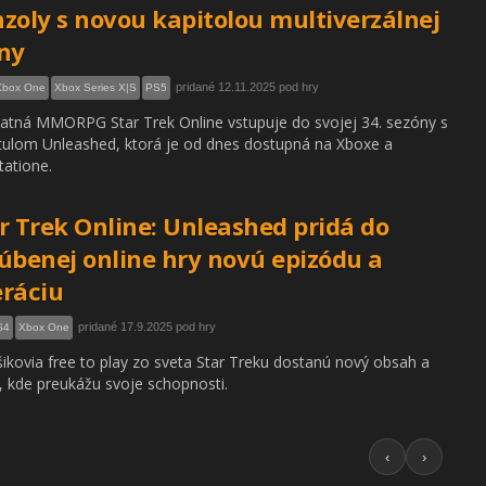
zoly s novou kapitolou multiverzálnej
ny
pridané 12.11.2025 pod hry
Xbox One
Xbox Series X|S
PS5
atná MMORPG Star Trek Online vstupuje do svojej 34. sezóny s
tulom Unleashed, ktorá je od dnes dostupná na Xboxe a
tatione.
r Trek Online: Unleashed pridá do
úbenej online hry novú epizódu a
ráciu
pridané 17.9.2025 pod hry
S4
Xbox One
ikovia free to play zo sveta Star Treku dostanú nový obsah a
, kde preukážu svoje schopnosti.