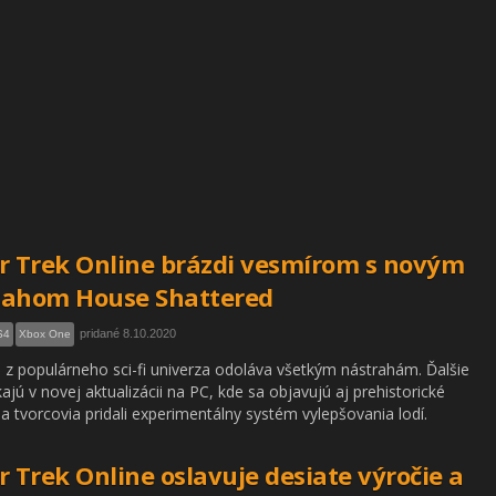
r Trek Online brázdi vesmírom s novým
sahom House Shattered
pridané 8.10.2020
S4
Xbox One
 populárneho sci-fi univerza odoláva všetkým nástrahám. Ďalšie
kajú v novej aktualizácii na PC, kde sa objavujú aj prehistorické
 a tvorcovia pridali experimentálny systém vylepšovania lodí.
r Trek Online oslavuje desiate výročie a