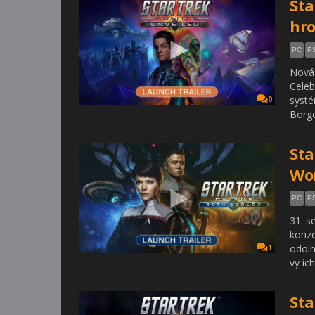
Sta
hr
PC
P
Nová 
Celeb
systé
0
Borg
Sta
Wo
PC
P
31. s
konzo
odoln
1
vy ic
Sta