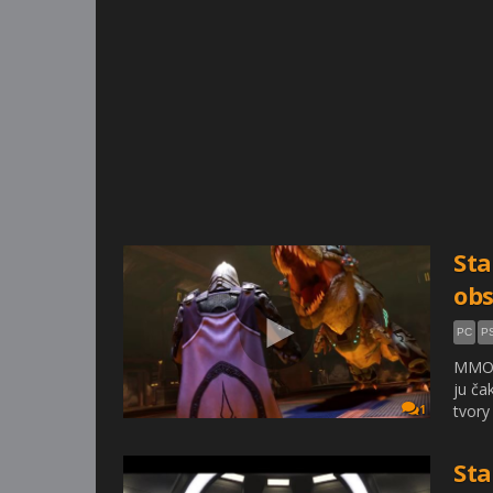
Sta
ob
PC
P
MMO z
ju ča
tvory
1
Sta