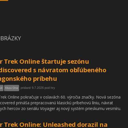
BRÁZKY
r Trek Online štartuje sezónu
iscovered s návratom obľúbeného
ngonského príbehu
pridané 9.7.2026 pod hry
S4
Xbox One
Trek Online pokračuje v oslavách 60. výročia značky. Nová sezóna
covered prináša prepracovanú klasickú príbehovú líniu, návrat
ch hercov zo seriálu Voyager aj nový systém prieskumu vesmíru.
r Trek Online: Unleashed dorazil na