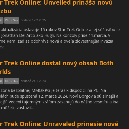
r Trek Online: Unveiled prináša novú
ozbu
pridané 12.2.2025
S4
Xbox One
aktualizácia oslavuje 15 rokov Star Trek Online a jej súčasťou je
 Jonathan Del Arco ako Hugh. Na konzoly príde 11.marca. V
me Ram Izad sa odohráva nová a oveľa zlovestnejšia invázia
ov.
r Trek Online dostal nový obsah Both
rlds
pridané 24.1.2024
S4
Xbox One
ezóna bezplatnej MMORPG je teraz k dispozícii na PC. Na
lách bude spustená 12. marca 2024. Noví Borgovia sú silnejší a
ejší. Vedení tajomným kráľom zasahujú do nášho vesmíru a iba
h môžete zastaviť...
r Trek Online: Unraveled prinesie nové