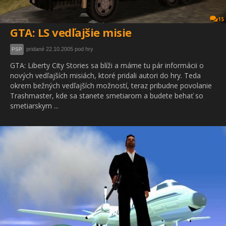
15
GTA: LS vedľajšie misie
pridané 22.10.2005 pod hry
PSP
GTA: Liberty City Stories sa blíži a máme tu pár informácii o
nových vedľajších misiách, ktoré pridali autori do hry. Teda
okrem bežných vedľajších možností, teraz pribudne povolanie
Trashmaster, kde sa stanete smetiarom a budete behať so
smetiarskym ...