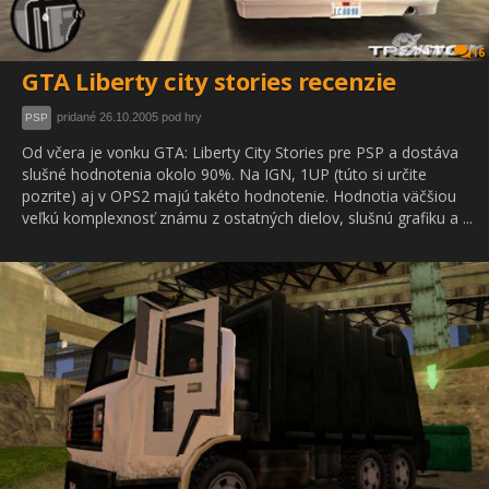
16
GTA Liberty city stories recenzie
pridané 26.10.2005 pod hry
PSP
Od včera je vonku GTA: Liberty City Stories pre PSP a dostáva
slušné hodnotenia okolo 90%. Na IGN, 1UP (túto si určite
pozrite) aj v OPS2 majú takéto hodnotenie. Hodnotia väčšiou
veľkú komplexnosť známu z ostatných dielov, slušnú grafiku a ...