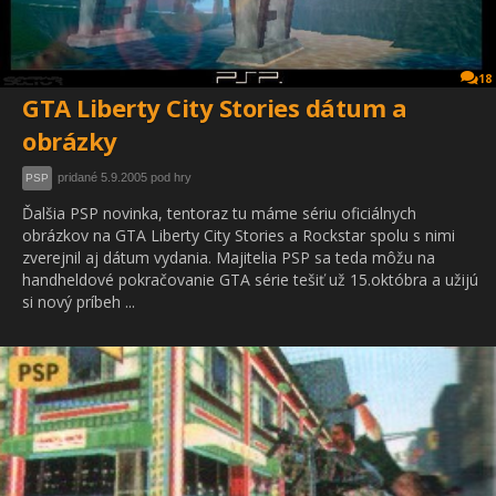
18
GTA Liberty City Stories dátum a
obrázky
pridané 5.9.2005 pod hry
PSP
Ďalšia PSP novinka, tentoraz tu máme sériu oficiálnych
obrázkov na GTA Liberty City Stories a Rockstar spolu s nimi
zverejnil aj dátum vydania. Majitelia PSP sa teda môžu na
handheldové pokračovanie GTA série tešiť už 15.októbra a užijú
si nový príbeh ...