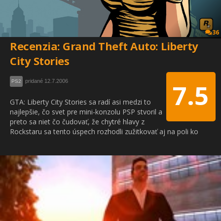
36
Recenzia: Grand Theft Auto: Liberty
City Stories
pridané 12.7.2006
PS2
7.5
GTA: Liberty City Stories sa radí asi medzi to
najlepšie, čo svet pre mini-konzolu PSP stvoril a
preto sa niet čo čudovať, že chytré hlavy z
Rockstaru sa tento úspech rozhodli zužitkovať aj na poli ko