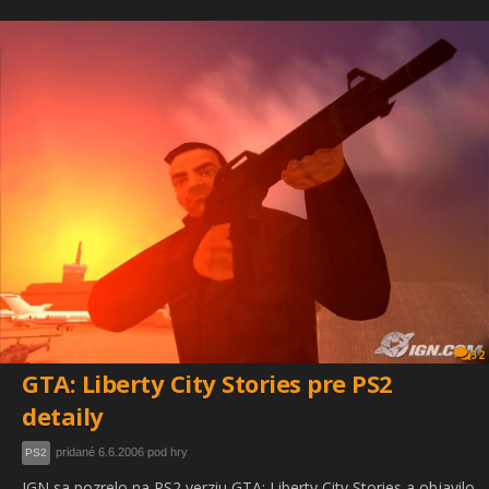
32
GTA: Liberty City Stories pre PS2
detaily
pridané 6.6.2006 pod hry
PS2
IGN sa pozrelo na PS2 verziu GTA: Liberty City Stories a objavilo