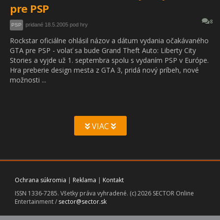
pre PSP
8
pridané 18.5.2005 pod hry
PSP
Rockstar oficiálne ohlásil názov a dátum vydania očakávaného
GTA pre PSP - volať sa bude Grand Theft Auto: Liberty City
Stories a vyjde už 1. septembra spolu s vydaním PSP v Európe.
Hra preberie design mesta z GTA 3, pridá nový príbeh, nové
možnosti ...
VIAC
Ochrana súkromia
|
Reklama
|
Kontakt
ISSN 1336-7285. Všetky práva vyhradené. (c) 2026 SECTOR Online
Entertainment /
sector@sector.sk