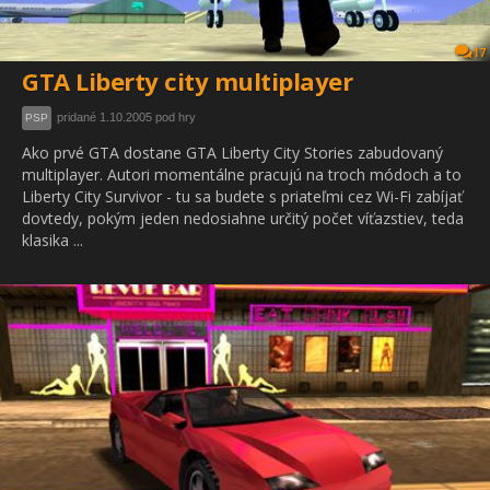
17
GTA Liberty city multiplayer
pridané 1.10.2005 pod hry
PSP
Ako prvé GTA dostane GTA Liberty City Stories zabudovaný
multiplayer. Autori momentálne pracujú na troch módoch a to
Liberty City Survivor - tu sa budete s priateľmi cez Wi-Fi zabíjať
dovtedy, pokým jeden nedosiahne určitý počet víťazstiev, teda
klasika ...