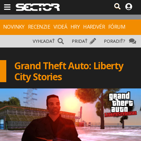
NOVINKY
RECENZIE
VIDEÁ
HRY
HARDVÉR
FÓRUM
VYHĽADAŤ
PRIDAŤ
PORADIŤ?
Grand Theft Auto: Liberty
City Stories