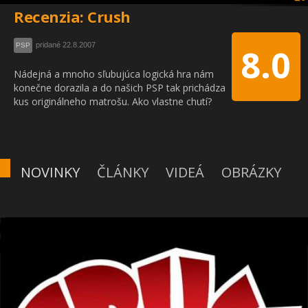
Recenzia: Crush
pridané 22.8.2007
PSP
8.0
Nádejná a mnoho sľubujúca logická hra nám
konečne dorazila a do našich PSP tak prichádza
kus originálneho matrošu. Ako vlastne chutí?
NOVINKY
ČLÁNKY
VIDEÁ
OBRÁZKY