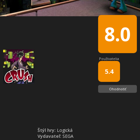
8.0
Používatelia
5.4
Ohodnotiť
Štýl hry:
Logická
Vydavateľ:
SEGA