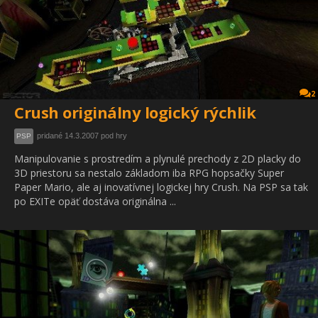
2
Crush originálny logický rýchlik
pridané 14.3.2007 pod hry
PSP
Manipulovanie s prostredím a plynulé prechody z 2D placky do
3D priestoru sa nestalo základom iba RPG hopsačky Super
Paper Mario, ale aj inovatívnej logickej hry Crush. Na PSP sa tak
po EXITe opäť dostáva originálna ...