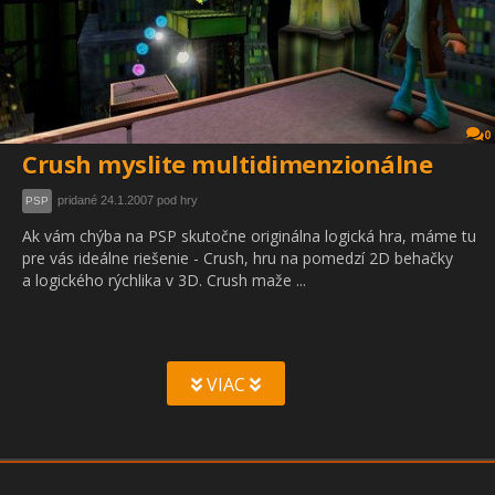
0
Crush myslite multidimenzionálne
pridané 24.1.2007 pod hry
PSP
Ak vám chýba na PSP skutočne originálna logická hra, máme tu
pre vás ideálne riešenie - Crush, hru na pomedzí 2D behačky
a logického rýchlika v 3D. Crush maže ...
VIAC