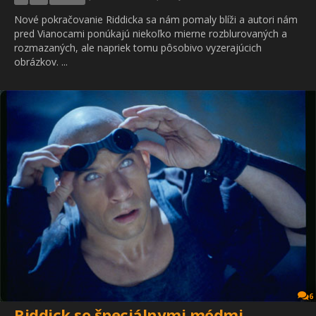
Nové pokračovanie Riddicka sa nám pomaly blíži a autori nám
pred Vianocami ponúkajú niekoľko mierne rozblurovaných a
rozmazaných, ale napriek tomu pôsobivo vyzerajúcich
obrázkov. ...
6
Riddick so špeciálnymi módmi