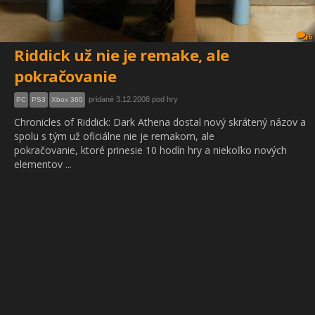
6
Riddick už nie je remake, ale
pokračovanie
pridané 3.12.2008 pod hry
PC
PS3
Xbox 360
Chronicles of Riddick: Dark Athena dostal nový skrátený názov a
spolu s tým už oficiálne nie je remakom, ale
pokračovanie, ktoré prinesie 10 hodín hry a niekoľko nových
elementov ...