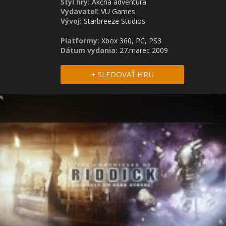
Štýl hry:
Akčná adventúra
Vydavateľ:
VU Games
Vývoj:
Starbreeze Studios
Platformy:
Xbox 360, PC, PS3
Dátum vydania:
27.marec 2009
+ SLEDOVAŤ HRU