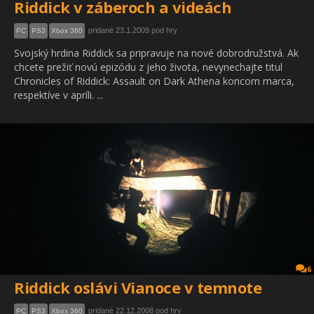
Riddick v záberoch a videách
pridané 23.1.2009 pod hry
PC
PS3
Xbox 360
Svojský hrdina Riddick sa pripravuje na nové dobrodružstvá. Ak
chcete prežiť novú epizódu z jeho života, nevynechajte titul
Chronicles of Riddick: Assault on Dark Athena koncom marca,
respektíve v apríli. ...
6
Riddick oslávi Vianoce v temnote
pridané 22.12.2008 pod hry
PC
PS3
Xbox 360