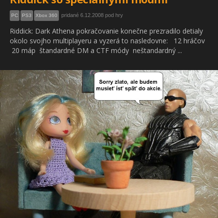
pridané 6.12.2008 pod hry
PC
PS3
Xbox 360
Riddick: Dark Athena pokračovanie konečne prezradilo detialy
okolo svojho multiplayeru a vyzerá to nasledovne: 12 hráčov
20 máp štandardné DM a CTF módy neštandardný ...