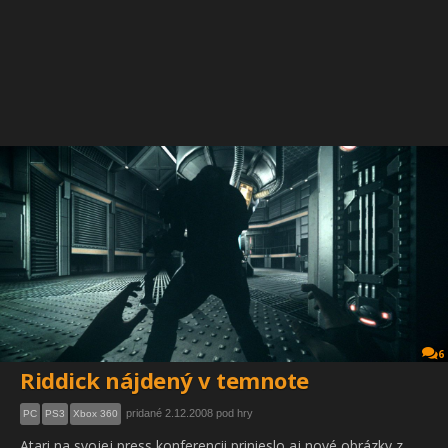
6
Riddick nájdený v temnote
pridané 2.12.2008 pod hry
PC
PS3
Xbox 360
Atari na svojej press konferencii prinieslo aj nové obrázky z