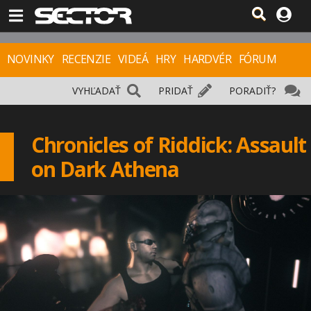
NOVINKY
RECENZIE
VIDEÁ
HRY
HARDVÉR
FÓRUM
VYHĽADAŤ
PRIDAŤ
PORADIŤ?
Chronicles of Riddick: Assault
on Dark Athena