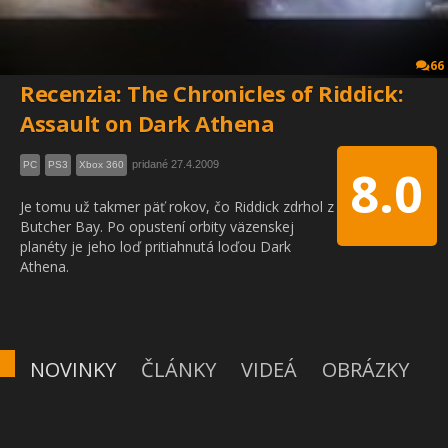
66
Recenzia: The Chronicles of Riddick:
Assault on Dark Athena
pridané 27.4.2009
PC
PS3
Xbox 360
8.0
Je tomu už takmer päť rokov, čo Riddick zdrhol z
Butcher Bay. Po opustení orbity väzenskej
planéty je jeho loď pritiahnutá loďou Dark
Athena.
NOVINKY
ČLÁNKY
VIDEÁ
OBRÁZKY