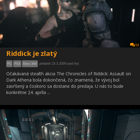
12
Riddick je zlatý
pridané 23.3.2009 pod hry
PC
PS3
Xbox 360
Očakávaná stealth akcia The Chronicles of Riddick: Assault on
Dark Athena bola dokončená, čo znamená, že vývoj bol
zavŕšený a čoskoro sa dostane do predaja. U nás to bude
konkrétne 24. apríla ...