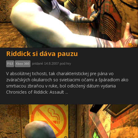
22
Riddick si dáva pauzu
pridané 14.8.2007 pod hry
PS3
Xbox 360
V absolútnej tichosti, tak charakteristickej pre pána vo
zváračských okuliaroch so svietiacimi očami a špáradlom ako
smrtiacou zbraňou v ruke, bol odložený dátum vydania
Chronicles of Riddick: Assault ...