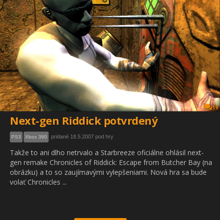
19
Next-gen Riddick potvrdený
pridané 18.5.2007 pod hry
PS3
Xbox 360
Takže to ani dlho netrvalo a Starbreeze oficiálne ohlásil next-
gen remake Chronicles of Riddick: Escape from Butcher Bay (na
obrázku) a to so zaujímavými vylepšeniami. Nová hra sa bude
volať Chronicles ...