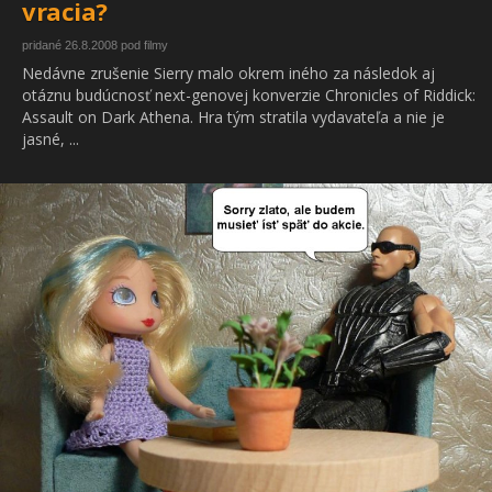
vracia?
pridané 26.8.2008 pod filmy
Nedávne zrušenie Sierry malo okrem iného za následok aj
otáznu budúcnosť next-genovej konverzie Chronicles of Riddick:
Assault on Dark Athena. Hra tým stratila vydavateľa a nie je
jasné, ...