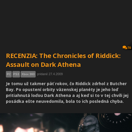
70
RECENZIA: The Chronicles of Riddick:
Assault on Dark Athena
pridané 27.4.2009
PC
PS3
Xbox 360
Je tomu už takmer päť rokov, čo Riddick zdrhol z Butcher
Bay. Po opustení orbity väzenskej planéty je jeho loď
pritiahnutá loďou Dark Athena a aj keď si to v tej chvíli jej
posádka ešte neuvedomila, bola to ich posledná chyba.