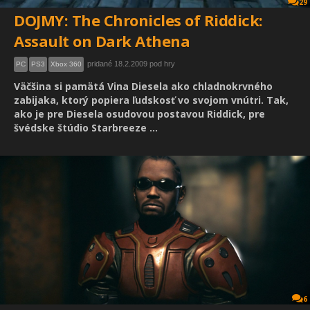
29
DOJMY: The Chronicles of Riddick:
Assault on Dark Athena
pridané 18.2.2009 pod hry
PC
PS3
Xbox 360
Väčšina si pamätá Vina Diesela ako chladnokrvného
zabijaka, ktorý popiera ľudskosť vo svojom vnútri. Tak,
ako je pre Diesela osudovou postavou Riddick, pre
švédske štúdio Starbreeze ...
6