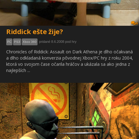
6
Riddick ešte žije?
pridané 8.6.2008 pod hry
PC
PS3
Xbox 360
Chronicles of Riddick: Assault on Dark Athena je dlho očakvaná
a dlho odkladaná konverzia pôvodnej Xbox/PC hry z roku 2004,
ktorá vo svojom čase očarila hráčov a ukázala sa ako jedna z
najlepších ...