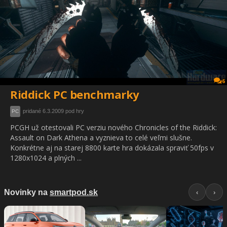
6
Riddick PC benchmarky
pridané 6.3.2009 pod hry
PC
PCGH už otestovali PC verziu nového Chronicles of the Riddick:
Assault on Dark Athena a vyznieva to celé veľmi slušne.
Konkrétne aj na starej 8800 karte hra dokázala spraviť 50fps v
1280x1024 a plných ...