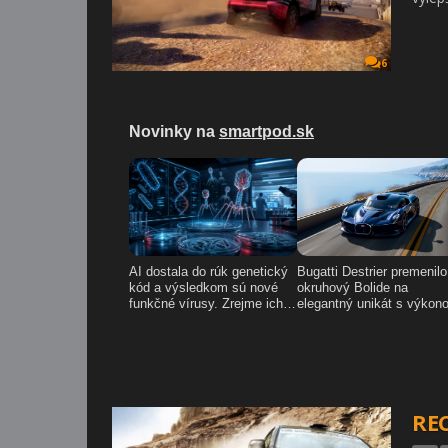
6
REC