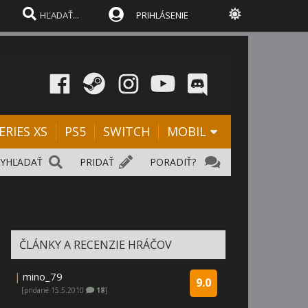
PRIHLÁSENIE
ERIES XS
PS5
SWITCH
MOBIL
VYHĽADAŤ
PRIDAŤ
PORADIŤ?
ČLÁNKY A RECENZIE HRÁČOV
|
mino_79
9.0
[pridané 15.5.2010
18
]