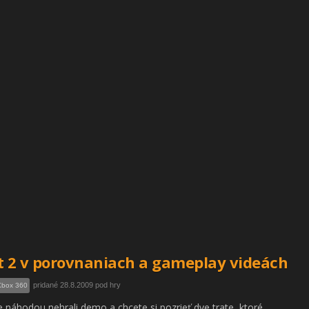
t 2 v porovnaniach a gameplay videách
pridané 28.8.2009 pod hry
Xbox 360
e náhodou nehrali demo a chcete si pozrieť dve trate, ktoré