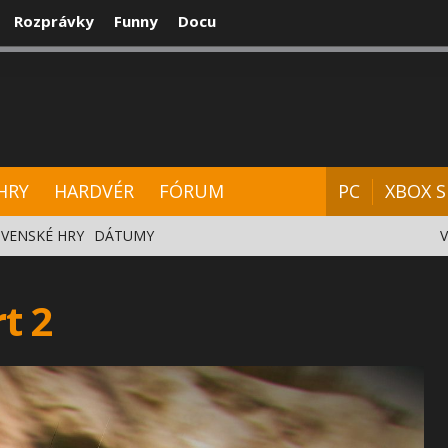
Rozprávky
Funny
Docu
CENZIE
VIDEÁ
HARDVÉR
FÓRUM
HRY
HARDVÉR
FÓRUM
PC
XBOX S
VENSKÉ HRY
DÁTUMY
t 2