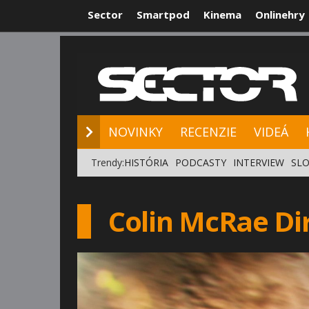
Sector
Smartpod
Kinema
Onlinehry
NOVINKY
RE
NOVINKY
RECENZIE
VIDEÁ
Trendy:
HISTÓRIA
PODCASTY
INTERVIEW
SLO
Colin McRae Dir