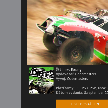
Štýl hry:
Racing
Vydavateľ:
Codemasters
Vývoj:
Codemasters
Platformy:
PC, PS3, PSP, Xbox36
Dátum vydania:
8.september 2
+ SLEDOVAŤ HRU