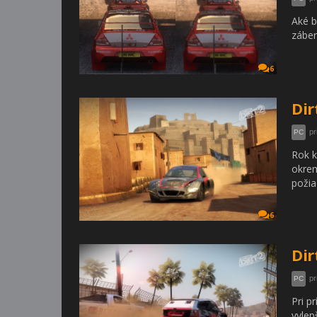
Aké b
záber
6
Dir
pr
PC
Rok k
okrem
požia
6
Dir
pr
PC
Pri p
vylep