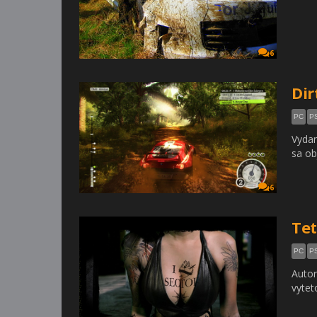
6
Dir
PC
P
Vydan
sa ob
6
Tet
PC
P
Autor
vytet