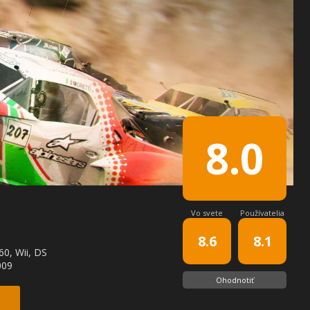
8.0
Vo svete
Používatelia
8.6
8.1
0, Wii, DS
009
Ohodnotiť