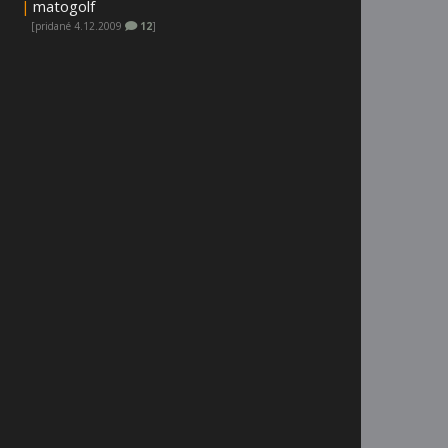
|
matogolf
[pridané 4.12.2009
12
]