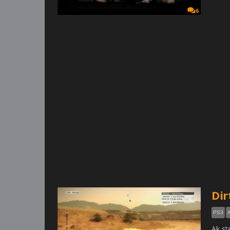
6
Dir
PS3
Ak st