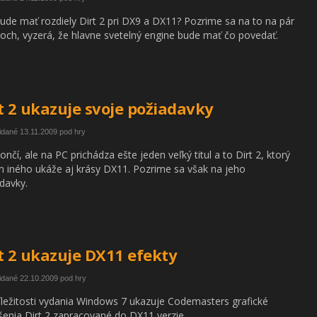
ude mať rozdiely Dirt 2 pri DX9 a DX11? Pozrime sa na to na pár
och, vyzerá, že hlavne svetelný engine bude mať čo povedať.
t 2 ukazuje svoje požiadavky
idané 13.11.2009 pod hry
ončí, ale na PC prichádza ešte jeden veľký titul a to Dirt 2, ktorý
 iného ukáže aj krásy DX11. Pozrime sa však na jeho
davky.
t 2 ukazuje DX11 efekty
idané 22.10.2009 pod hry
ríležitosti vydania Windows 7 ukazuje Codemasters grafické
šenia Dirt 2 zapracované do DX11 verzie.