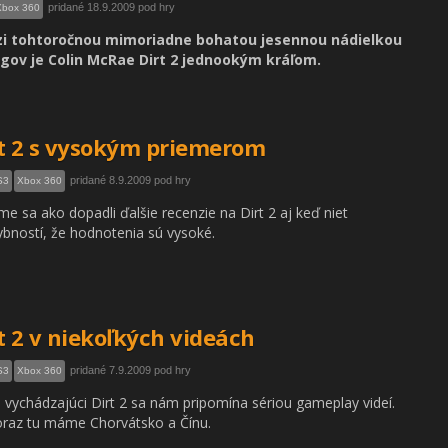
pridané 18.9.2009 pod hry
Xbox 360
i tohtoročnou mimoriadne bohatou jesennou nádielkou
ngov je Colin McRae Dirt 2 jednookým kráľom.
t 2 s vysokým priemerom
pridané 8.9.2009 pod hry
S3
Xbox 360
me sa ako dopadli ďalšie recenzie na Dirt 2 aj keď niet
bností, že hodnotenia sú vysoké.
t 2 v niekoľkých videách
pridané 7.9.2009 pod hry
S3
Xbox 360
 vychádzajúci Dirt 2 sa nám pripomína sériou gameplay videí.
raz tu máme Chorvátsko a Čínu.