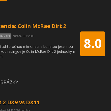
enzia: Colin McRae Dirt 2
pridané 18.9.2009
Xbox 360
8.0
i tohtoročnou mimoriadne bohatou jesennou
lkou racingov je Colin McRae Dirt 2 jednookým
m.
BRÁZKY
t 2 DX9 vs DX11
idané 24.11.2009 pod hry