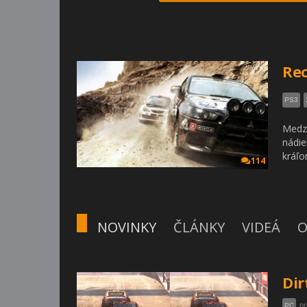
Rec
PS3
Medz
nádie
kráľo
114
NOVINKY
ČLÁNKY
VIDEÁ
O
Dir
pr
PC