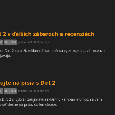
t 2 v ďalších záberoch a recenziách
pridané 4.9.2009 pod hry
S3
Xbox 360
ie Dirt 2 sa blíži, reklamná kampaň sa vyostruje a prvé recenzie
javujú.
ujte na prsia s Dirt 2
pridané 3.9.2009 pod hry
S3
Xbox 360
i Dirt 2 si vybrali zaujímavú reklamnú kampaň a umožnia vám
ovať slečne na prsia, čo len chcete.