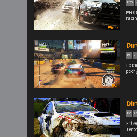
PS3
Medz
raci
114
Dir
PC
P
Pozri
pochy
6
Dir
PC
P
Práve
Tento