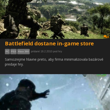
6
Battlefield dostane in-game store
pridané 18.2.2010 pod hry
PC
PS3
Xbox 360
Samozrejme hlavne preto, aby firma minimalizovala bazárové
predaje hry.