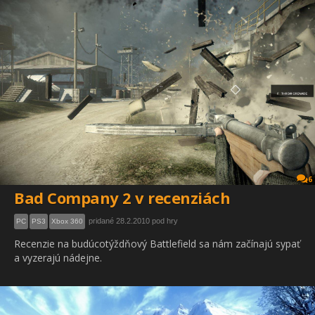
6
Bad Company 2 v recenziách
pridané 28.2.2010 pod hry
PC
PS3
Xbox 360
Recenzie na budúcotýždňový Battlefield sa nám začínajú sypať
a vyzerajú nádejne.