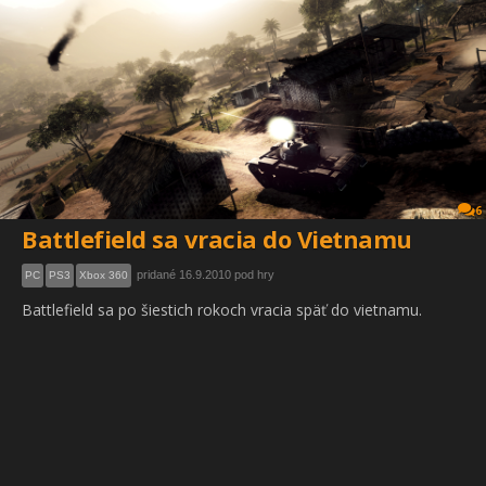
6
Battlefield sa vracia do Vietnamu
pridané 16.9.2010 pod hry
PC
PS3
Xbox 360
Battlefield sa po šiestich rokoch vracia späť do vietnamu.