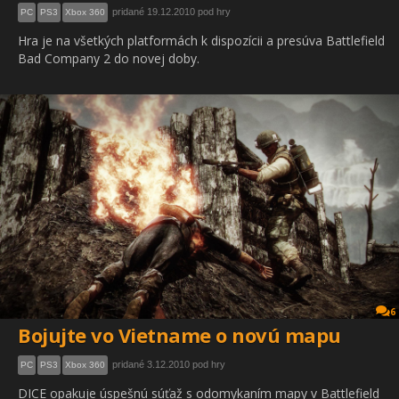
pridané 19.12.2010 pod hry
PC
PS3
Xbox 360
Hra je na všetkých platformách k dispozícii a presúva Battlefield
Bad Company 2 do novej doby.
6
Bojujte vo Vietname o novú mapu
pridané 3.12.2010 pod hry
PC
PS3
Xbox 360
DICE opakuje úspešnú súťaž s odomykaním mapy v Battlefield