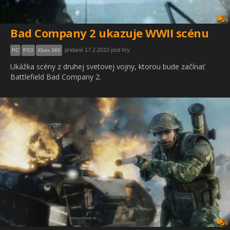
6
Bad Company 2 ukazuje WWII scénu
pridané 17.2.2010 pod hry
PC
PS3
Xbox 360
Ukážka scény z druhej svetovej vojny, ktorou bude začínať
Battlefield Bad Company 2.
6