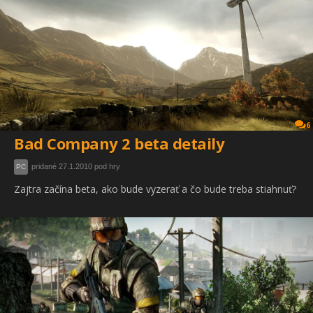
6
Bad Company 2 beta detaily
pridané 27.1.2010 pod hry
PC
Zajtra začína beta, ako bude vyzerať a čo bude treba stiahnuť?