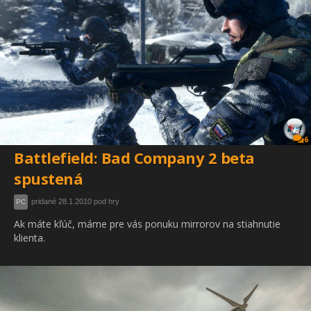
6
Battlefield: Bad Company 2 beta
spustená
pridané 28.1.2010 pod hry
PC
Ak máte kľúč, máme pre vás ponuku mirrorov na stiahnutie
klienta.