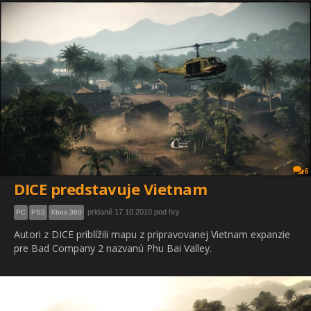
6
DICE predstavuje Vietnam
pridané 17.10.2010 pod hry
PC
PS3
Xbox 360
Autori z DICE priblížili mapu z pripravovanej Vietnam expanzie
pre Bad Company 2 nazvanú Phu Bai Valley.