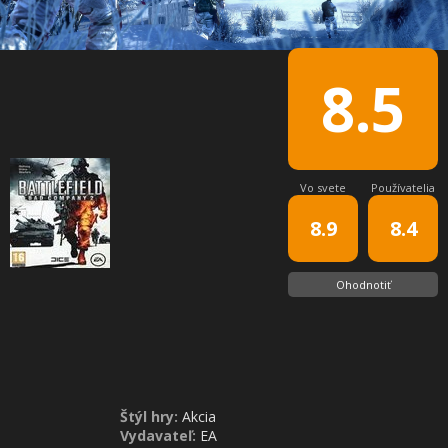
8.5
Vo svete
Používatelia
8.9
8.4
Ohodnotiť
Štýl hry:
Akcia
Vydavateľ:
EA