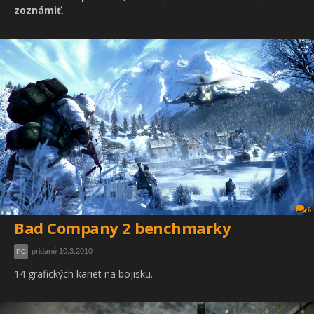
zoznámiť.
6
Bad Company 2 benchmarky
pridané 10.3.2010
PC
14 grafických kariet na bojisku.