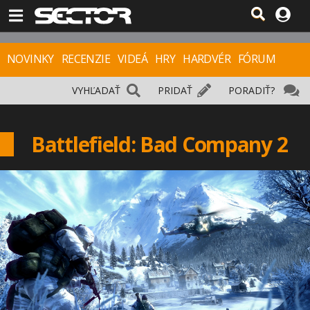
NOVINKY
RECENZIE
VIDEÁ
HRY
HARDVÉR
FÓRUM
VYHĽADAŤ
PRIDAŤ
PORADIŤ?
Battlefield: Bad Company 2