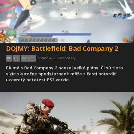
146
DOJMY: Battlefield: Bad Company 2
pridané 4.12.2009 pod hry
PC
PS3
Xbox 360
EA má s Bad Company 2 naozaj veľké plány. Či sú tieto
vízie skutočne opodstatnené môže z časti potvrdiť
uzavretý betatest PS3 verzie.