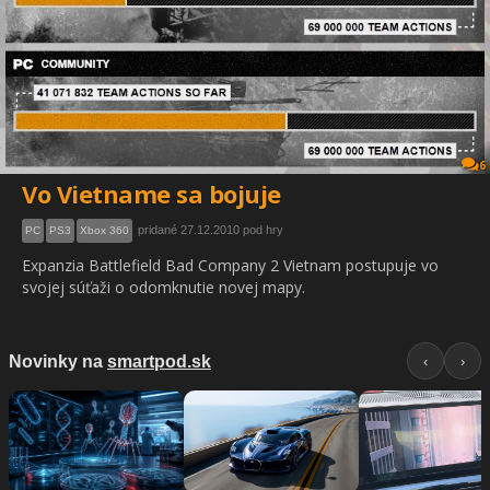
6
Vo Vietname sa bojuje
pridané 27.12.2010 pod hry
PC
PS3
Xbox 360
Expanzia Battlefield Bad Company 2 Vietnam postupuje vo
svojej súťaži o odomknutie novej mapy.