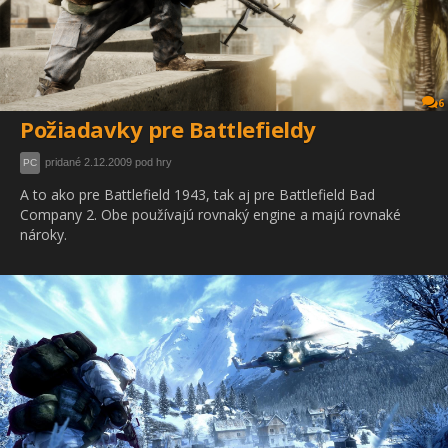
6
Požiadavky pre Battlefieldy
pridané 2.12.2009 pod hry
PC
A to ako pre Battlefield 1943, tak aj pre Battlefield Bad
Company 2. Obe používajú rovnaký engine a majú rovnaké
nároky.