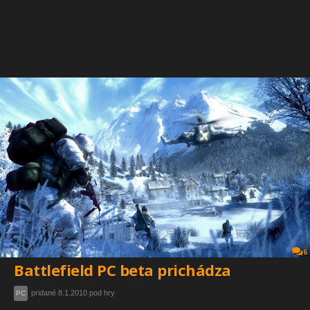
6
Battlefield PC beta prichádza
pridané 8.1.2010 pod hry
PC