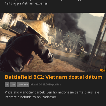
1943 aj pri Vietnam expanzii.
6
Battlefield BC2: Vietnam dostal dátum
pridané 30.11.2010 pod hry
PC
PS3
Xbox 360
Príde ako vianočný darček. Len ho nedonesie Santa Claus, ale
internet a nebude to ani zadarmo.