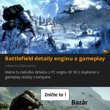
6
Battlefield detaily enginu a gameplay
pridané 21.2.2010 pod hry
Máme tu niekoľko detailov z PC enginu BF BC2 doplnené o
gameplay ukážky z kampane.