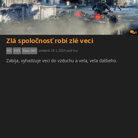
6
Zlá spoločnosť robí zlé veci
pridané 19.1.2010 pod hry
PC
PS3
Xbox 360
Zabíja, vyhadzuje veci do vzduchu a veľa, veľa ďalšieho.