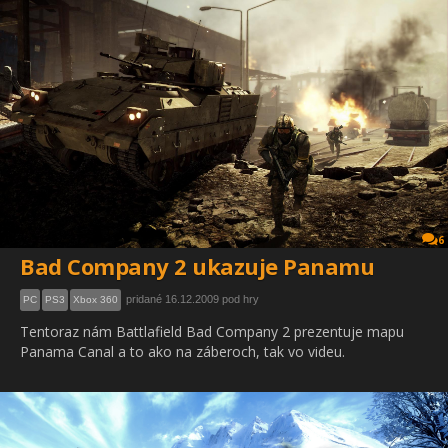
6
Bad Company 2 ukazuje Panamu
pridané 16.12.2009 pod hry
PC
PS3
Xbox 360
Tentoraz nám Battlafield Bad Company 2 prezentuje mapu
Panama Canal a to ako na záberoch, tak vo videu.