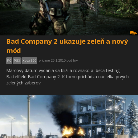
6
Bad Company 2 ukazuje zeleň a nový
mód
pridané 26.1.2010 pod hry
PC
PS3
Xbox 360
Marcový dátum vydania sa blíži a rovnako aj beta testing
Battelfield Bad Company 2. K tomu prichádza nádielka prvých
zelených záberov.