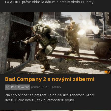
EA a DICE práve ohlásila dátum a detaily okolo PC bety.
6
Bad Company 2 s novými zábermi
pridané 5.1.2010 pod hry
PC
PS3
Xbox 360
Zlá spoločnosť sa prezentuje na ďalších záberoch, ktoré
ukazujú ako kvalitu, tak aj atmosféru vojny.