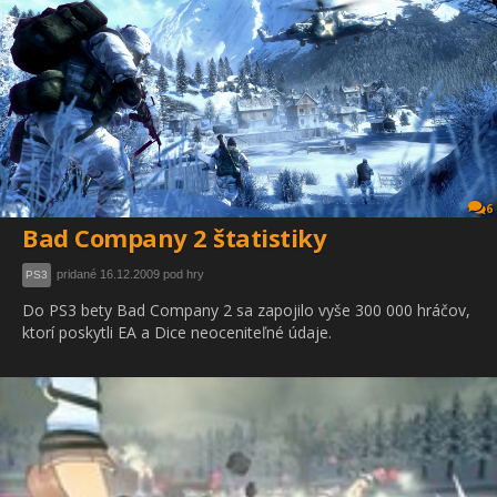
6
Bad Company 2 štatistiky
pridané 16.12.2009 pod hry
PS3
Do PS3 bety Bad Company 2 sa zapojilo vyše 300 000 hráčov,
ktorí poskytli EA a Dice neoceniteľné údaje.