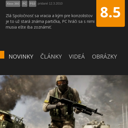
pridané 12.3.2010
Xbox 360
PC
PS3
8.5
Zlá Spoločnosť sa vracia a kým pre konzolistov
je to už stará známa partička, PC hráči sa s nimi
musia ešte iba zoznámiť.
NOVINKY
ČLÁNKY
VIDEÁ
OBRÁZKY