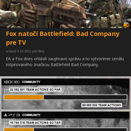
6
Fox natočí Battlefield: Bad Company
pre TV
pridané 8.10.2012 pod filmy
EA a Fox dnes ohlásili zaujímavú správu a to vytvorenie seriálu
inšpirovaného značkou Battlefield Bad Company.