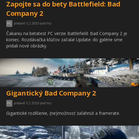
Zapojte sa do bety Battlefield: Bad
Company 2
pridané 3.2.2010 pod hry
PC
Čakaniu na betatest PC verzie Battlefield: Bad Company 2 je
koniec. Rozdávačka kľúčov začala! Update: do galérie sme
pridali nové obrázky.
6
Gigantický Bad Company 2
pridané 2.2.2010 pod hry
PC
Gigantické rozlíšenie, (ne)možnosť zaľahnúť a framerate.