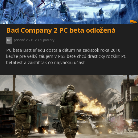
6
Bad Company 2 PC beta odložená
pridané 26.11.2009 pod hry
PC
PC beta Battlefiedu dostala dátum na začiatok roka 2010,
keďže pre veľký záujem v PS3 bete chcú drasticky rozšíriť PC
betatest a zaistiť tak čo najväčšiu účasť.