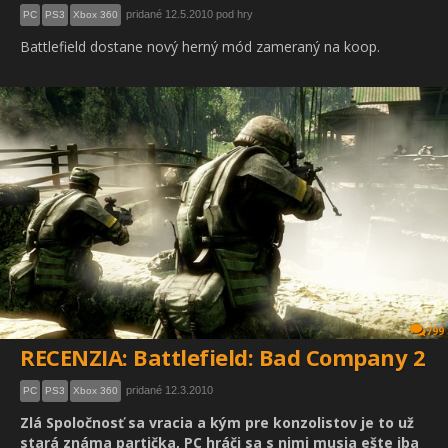
pridané 12.5.2010 pod hry
PC
PS3
Xbox 360
Battlefield dostane nový herný mód zameraný na koop.
799
RECENZIA: Battlefield: Bad Company 2
pridané 12.3.2010
PC
PS3
Xbox 360
Zlá Spoločnosť sa vracia a kým pre konzolistov je to už
stará známa partička, PC hráči sa s nimi musia ešte iba