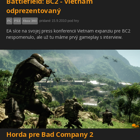
Battlefield: BC2 - Vietnam
odprezentovaný
pridané 15.9.2010 pod hry
PC
PS3
Xbox 360
EA síce na svojej press konferencii Vietnam expanziu pre BC2
nespomenulo, ale už tu máme prvý gameplay s interview.
6
Horda pre Bad Company 2