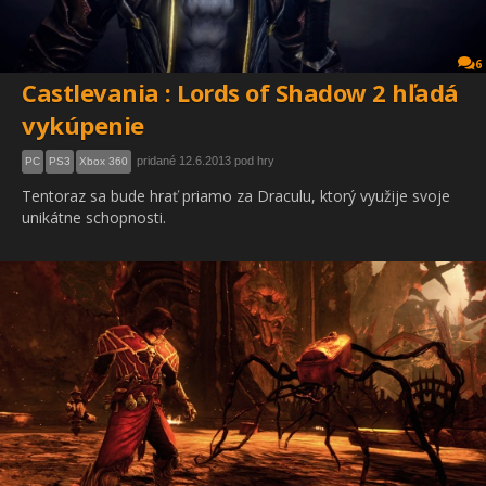
6
Castlevania : Lords of Shadow 2 hľadá
vykúpenie
pridané 12.6.2013 pod hry
PC
PS3
Xbox 360
Tentoraz sa bude hrať priamo za Draculu, ktorý využije svoje
unikátne schopnosti.