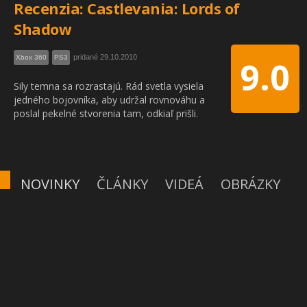
Recenzia: Castlevania: Lords of
Shadow
pridané 29.10.2010
Xbox 360
PS3
9.0
Sily temna sa rozrastajú. Rád svetla vysiela
jedného bojovníka, aby udržal rovnováhu a
poslal pekelné stvorenia tam, odkiaľ prišli.
NOVINKY
ČLÁNKY
VIDEÁ
OBRÁZKY