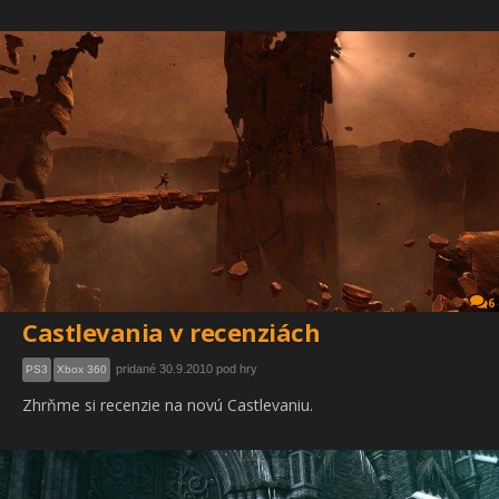
6
Castlevania v recenziách
pridané 30.9.2010 pod hry
PS3
Xbox 360
Zhrňme si recenzie na novú Castlevaniu.