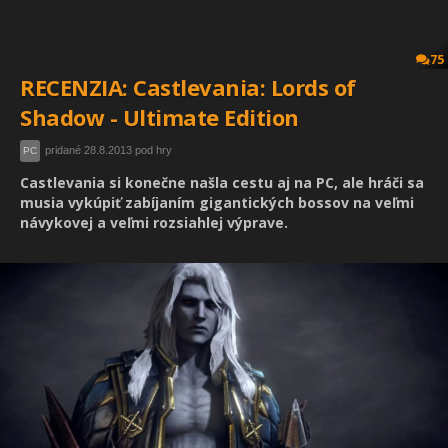
75
RECENZIA: Castlevania: Lords of
Shadow - Ultimate Edition
pridané 28.8.2013 pod hry
PC
Castlevania si konečne našla cestu aj na PC, ale hráči sa
musia vykúpiť zabíjaním gigantických bossov na veľmi
návykovej a veľmi rozsiahlej výprave.