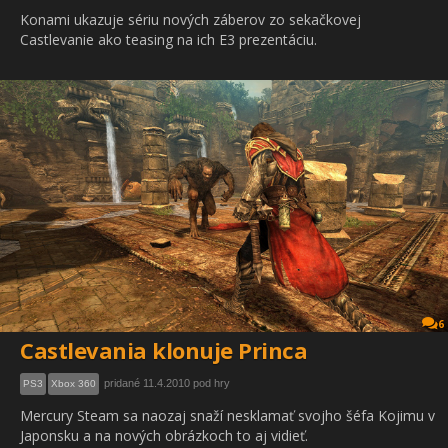
Konami ukazuje sériu nových záberov zo sekačkovej
Castlevanie ako teasing na ich E3 prezentáciu.
6
Castlevania klonuje Princa
pridané 11.4.2010 pod hry
PS3
Xbox 360
Mercury Steam sa naozaj snaží nesklamať svojho šéfa Kojimu v
Japonsku a na nových obrázkoch to aj vidieť.