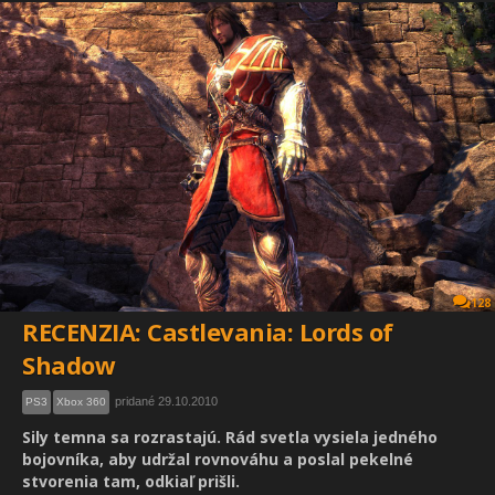
128
RECENZIA: Castlevania: Lords of
Shadow
pridané 29.10.2010
PS3
Xbox 360
Sily temna sa rozrastajú. Rád svetla vysiela jedného
bojovníka, aby udržal rovnováhu a poslal pekelné
stvorenia tam, odkiaľ prišli.