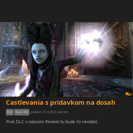
6
Castlevania s prídavkom na dosah
pridané 15.3.2011 pod hry
PS3
Xbox 360
Prvé DLC s názvom Reverie tu bude čo nevidieť.