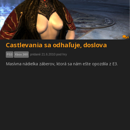
6
Castlevania sa odhaľuje, doslova
pridané 21.6.2010 pod hry
PS3
Xbox 360
Masívna nádielka záberov, ktorá sa nám ešte opozdila z E3.