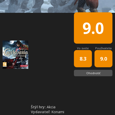
9.0
Vo svete
Používatelia
8.3
9.0
Ohodnotiť
Štýl hry:
Akcia
Vydavateľ:
Konami