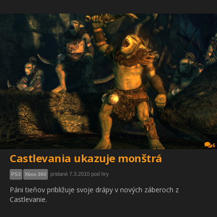
6
Castlevania ukazuje monštrá
pridané 7.3.2010 pod hry
PS3
Xbox 360
Páni tieňov približuje svoje drápy v nových záberoch z
Castlevanie.