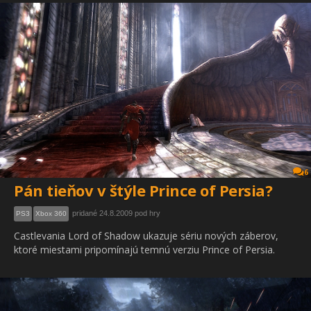
6
Pán tieňov v štýle Prince of Persia?
pridané 24.8.2009 pod hry
PS3
Xbox 360
Castlevania Lord of Shadow ukazuje sériu nových záberov,
ktoré miestami pripomínajú temnú verziu Prince of Persia.