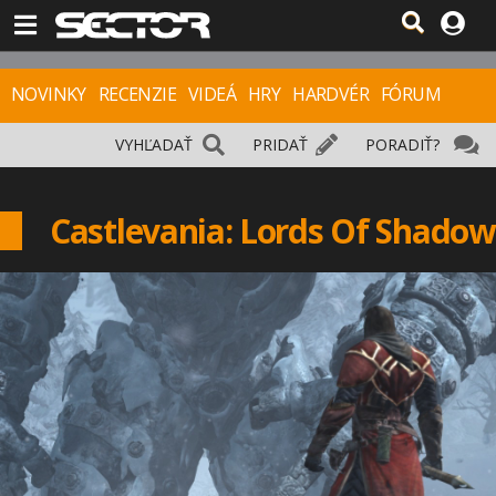
NOVINKY
RECENZIE
VIDEÁ
HRY
HARDVÉR
FÓRUM
VYHĽADAŤ
PRIDAŤ
PORADIŤ?
Castlevania: Lords Of Shadow