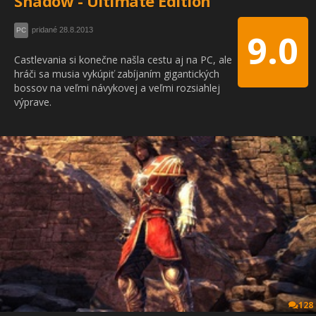
Shadow - Ultimate Edition
pridané 28.8.2013
PC
9.0
Castlevania si konečne našla cestu aj na PC, ale
hráči sa musia vykúpiť zabíjaním gigantických
bossov na veľmi návykovej a veľmi rozsiahlej
výprave.
128