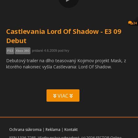
24
Castlevania Lord Of Shadow - E3 09
Debut
pridané 4.6.2009 pod hry
PS3
Xbox 360
Debutový trailer na dlho teasovaný Kojimov projekt Mask, z
ktorého nakoniec vyšla Castlevania: Lord Of Shadow.
VIAC
Ochrana súkromia
|
Reklama
|
Kontakt
ISSN 1336-7285. Všetky práva vyhradené. (c) 2026 SECTOR Online