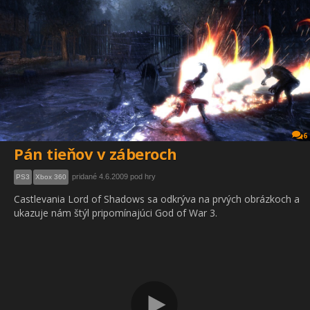
6
Pán tieňov v záberoch
pridané 4.6.2009 pod hry
PS3
Xbox 360
Castlevania Lord of Shadows sa odkrýva na prvých obrázkoch a
ukazuje nám štýl pripomínajúci God of War 3.