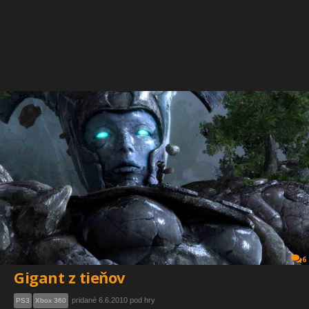
6
Gigant z tieňov
pridané 6.6.2010 pod hry
PS3
Xbox 360