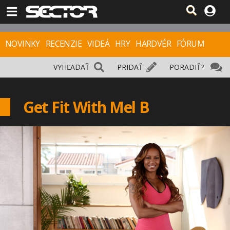
NOVINKY
RECENZIE
VIDEÁ
HRY
HARDVÉR
FÓRUM
VYHĽADAŤ
PRIDAŤ
PORADIŤ?
Get Fit With Mel B