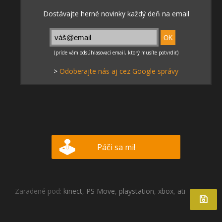
>
Odoberajte nás aj cez Google správy
Páči sa mi!
Zaradené pod:
kinect
,
PS Move
,
playstation
,
xbox
,
ati