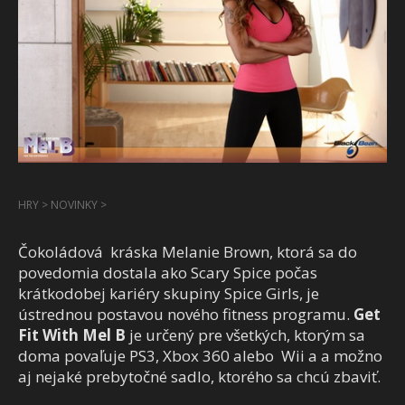
HRY
>
NOVINKY
>
Čokoládová kráska Melanie Brown, ktorá sa do
povedomia dostala ako Scary Spice počas
krátkodobej kariéry skupiny Spice Girls, je
ústrednou postavou nového fitness programu.
Get
Fit With Mel B
je určený pre všetkých, ktorým sa
doma povaľuje PS3, Xbox 360 alebo Wii a a možno
aj nejaké prebytočné sadlo, ktorého sa chcú zbaviť.