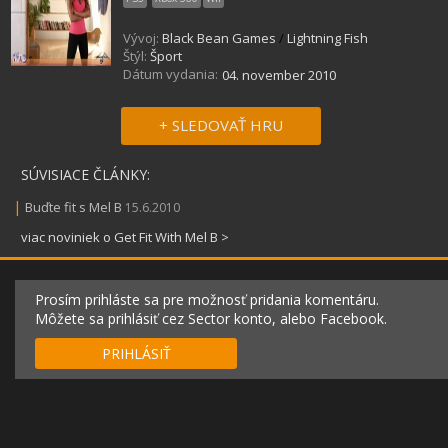
Vývoj:
Black Bean Games
/
Lightning Fish
Štýl:
Šport
Dátum vydania:
04. november 2010
+ SLEDOVAŤ HRU
SÚVISIACE ČLÁNKY:
|
Buďte fit s Mel B
15.6.2010
viac noviniek o Get Fit With Mel B >
Prosím prihláste sa pre možnosť pridania komentáru.
Môžete sa prihlásiť cez Sector konto, alebo Facebook.
PRIHLÁSIŤ