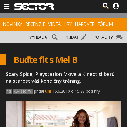
NOVINKY
RECENZIE
VIDEÁ
HRY
HARDVÉR
FÓRUM
VYHĽADAŤ
PRIDAŤ
PORADIŤ?
Buďte fit s Mel B
Scary Spice, Playstation Move a Kinect si berú
na starosť váš kondičný tréning.
pridal
uni
15.6.2010 o 15:28 pod hry
PS3
Xbox 360
Wii