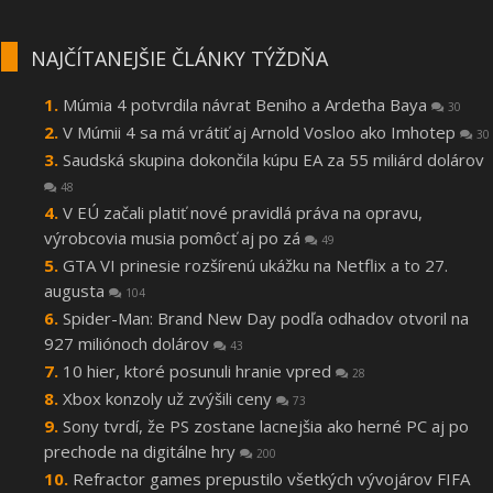
NAJČÍTANEJŠIE ČLÁNKY TÝŽDŇA
Múmia 4 potvrdila návrat Beniho a Ardetha Baya
30
V Múmii 4 sa má vrátiť aj Arnold Vosloo ako Imhotep
30
Saudská skupina dokončila kúpu EA za 55 miliárd dolárov
48
V EÚ začali platiť nové pravidlá práva na opravu,
výrobcovia musia pomôcť aj po zá
49
GTA VI prinesie rozšírenú ukážku na Netflix a to 27.
augusta
104
Spider-Man: Brand New Day podľa odhadov otvoril na
927 miliónoch dolárov
43
10 hier, ktoré posunuli hranie vpred
28
Xbox konzoly už zvýšili ceny
73
Sony tvrdí, že PS zostane lacnejšia ako herné PC aj po
prechode na digitálne hry
200
Refractor games prepustilo všetkých vývojárov FIFA